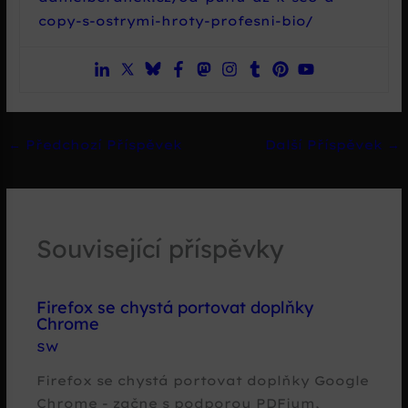
copy-s-ostrymi-hroty-profesni-bio/
←
Předchozí Příspěvek
Další Příspěvek
→
Související příspěvky
Firefox se chystá portovat doplňky
Chrome
SW
Firefox se chystá portovat doplňky Google
Chrome - začne s podporou PDFium,