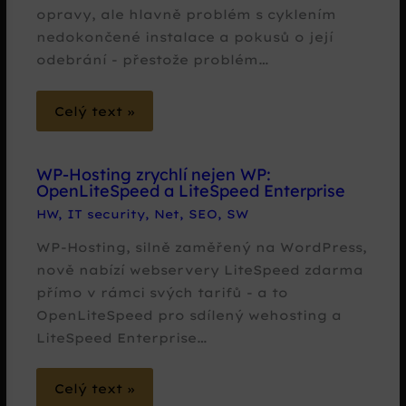
opravy, ale hlavně problém s cyklením
nedokončené instalace a pokusů o její
odebrání - přestože problém…
Celý text »
WP-Hosting zrychlí nejen WP:
OpenLiteSpeed a LiteSpeed Enterprise
HW
,
IT security
,
Net
,
SEO
,
SW
WP-Hosting, silně zaměřený na WordPress,
nově nabízí webservery LiteSpeed zdarma
přímo v rámci svých tarifů - a to
OpenLiteSpeed pro sdílený wehosting a
LiteSpeed Enterprise…
Celý text »