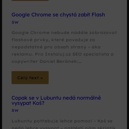
Google Chrome se chystá zabít Flash
SW
Google Chrome nebude nádále zobrazovat
flashové prvky, které považuje za
nepodstatné pro obsah strany – aka
reklamu. Pro Instaluj.cz SEO specialista a
copywriter Daniel Beránek:…
Celý text »
Copak se v Lubuntu nedá normálně
vysypat Koš?
SW
Lubuntu potřebuje lehce pomoci – Koš se
nedá lehce vysypat – naštěstí nám skriptík