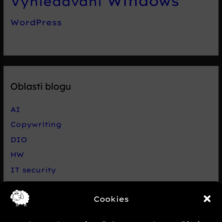
Windows
Vyhledávání
WordPress
Oblasti blogu
AI
Copywriting
DIO
HW
IT security
Live chat Smartsupp
Cookies
Net
Nezařazené