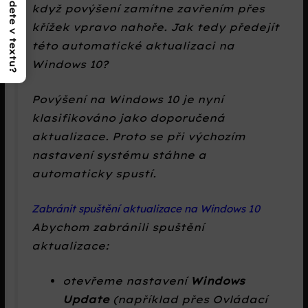
Co najdete v textu?
když povýšení zamítne zavřením přes
křížek vpravo nahoře. Jak tedy předejít
této automatické aktualizaci na
Windows 10?
Povýšení na Windows 10 je nyní
klasifikováno jako doporučená
aktualizace. Proto se při výchozím
nastavení systému stáhne a
automaticky spustí.
Zabránit spuštění aktualizace na Windows 10
Abychom zabránili spuštění
aktualizace:
otevřeme nastavení
Windows
Update
(například přes
Ovládací