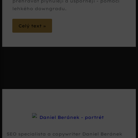
přehrávat plynuleji a úsporněji - pomocí
lehkého downgradu.
Celý text »
SEO specialista a copywriter Daniel Beránek