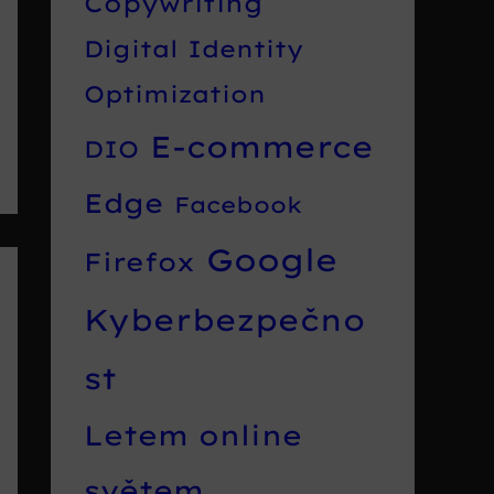
Copywriting
Digital Identity
Optimization
E-commerce
DIO
Edge
Facebook
Google
Firefox
Kyberbezpečno
st
Letem online
světem