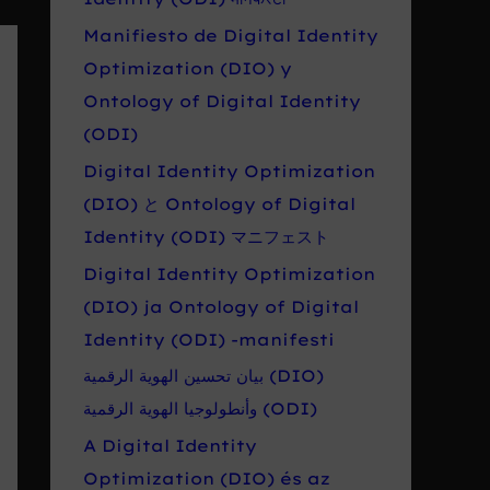
Manifiesto de Digital Identity
Optimization (DIO) y
Ontology of Digital Identity
(ODI)
Digital Identity Optimization
(DIO) と Ontology of Digital
Identity (ODI) マニフェスト
Digital Identity Optimization
(DIO) ja Ontology of Digital
Identity (ODI) -manifesti
بيان تحسين الهوية الرقمية (DIO)
وأنطولوجيا الهوية الرقمية (ODI)
A Digital Identity
Optimization (DIO) és az