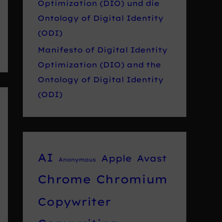
Optimization (DIO) und die
Ontology of Digital Identity
(ODI)
Manifesto of Digital Identity
Optimization (DIO) and the
Ontology of Digital Identity
(ODI)
AI
Apple
Avast
Anonymous
Chrome
Chromium
Copywriter