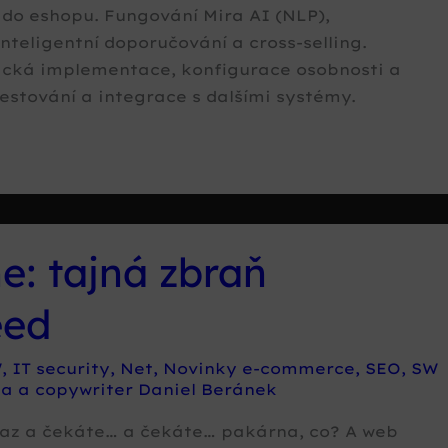
do eshopu. Fungování Mira AI (NLP),
nteligentní doporučování a cross-selling.
ická implementace, konfigurace osobnosti a
testování a integrace s dalšími systémy.
: tajná zbraň
eed
W
,
IT security
,
Net
,
Novinky e-commerce
,
SEO
,
SW
ta a copywriter Daniel Beránek
kaz a čekáte… a čekáte… pakárna, co? A web