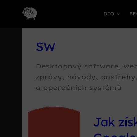
DIO
SE
SW
Desktopový software, webo
zprávy, návody, postřehy,
a operačních systémů
Jak zís