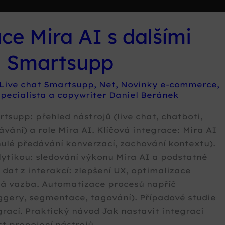
ce Mira AI s dalšími
i Smartsupp
Live chat Smartsupp
,
Net
,
Novinky e-commerce
,
pecialista a copywriter Daniel Beránek
supp: přehled nástrojů (live chat, chatboti,
vání) a role Mira AI. Klíčová integrace: Mira AI
ynulé předávání konverzací, zachování kontextu).
lytikou: sledování výkonu Mira AI a podstatné
 dat z interakcí: zlepšení UX, optimalizace
ná vazba. Automatizace procesů napříč
ggery, segmentace, tagování). Případové studie
rací. Praktický návod Jak nastavit integraci
t propojení nástrojů.