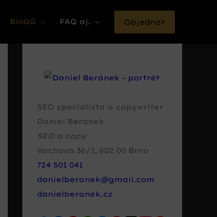
BloGG
FAQ aj.
Objednat
SEO specialista a copywriter
Daniel Beránek
SEO a copy
Vachova 36/1
,
602 00
Brno
724 501 041
danielberanek@gmail.com
danielberanek.cz