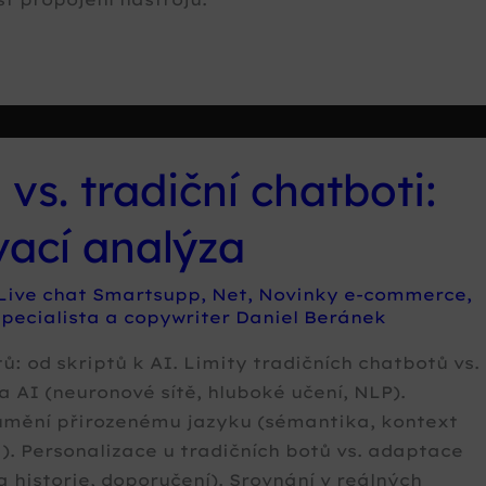
 vs. tradiční chatboti:
ací analýza
Live chat Smartsupp
,
Net
,
Novinky e-commerce
,
pecialista a copywriter Daniel Beránek
ů: od skriptů k AI. Limity tradičních chatbotů vs.
a AI (neuronové sítě, hluboké učení, NLP).
zumění přirozenému jazyku (sémantika, kontext
a). Personalizace u tradičních botů vs. adaptace
a historie, doporučení). Srovnání v reálných