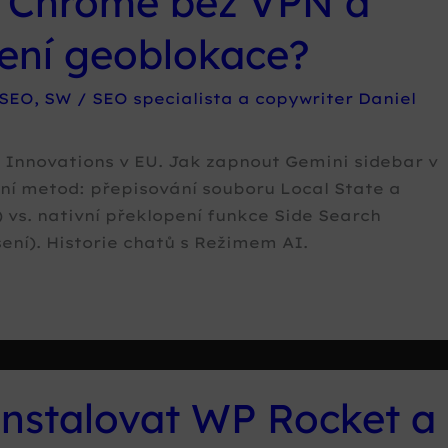
 Chrome bez VPN a
ení geoblokace?
SEO
,
SW
/
SEO specialista a copywriter Daniel
Innovations v EU. Jak zapnout Gemini sidebar v
í metod: přepisování souboru Local State a
) vs. nativní překlopení funkce Side Search
šení). Historie chatů s Režimem AI.
instalovat WP Rocket a