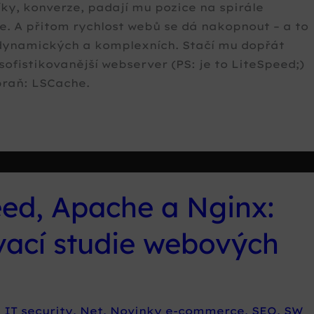
íky, konverze, padají mu pozice na spirále
e. A přitom rychlost webů se dá nakopnout – a to
 dynamických a komplexních. Stačí mu dopřát
sofistikovanější webserver (PS: je to LiteSpeed;)
braň: LSCache.
eed, Apache a Nginx:
vací studie webových
ů
,
IT security
,
Net
,
Novinky e-commerce
,
SEO
,
SW