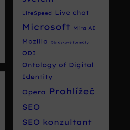
Live chat
LiteSpeed
Microsoft
Mira AI
Mozilla
Obrázkové formáty
ODI
Ontology of Digital
Identity
Prohlížeč
Opera
SEO
SEO konzultant