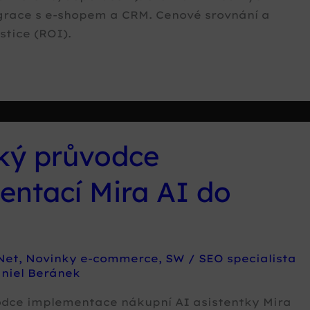
grace s e-shopem a CRM. Cenové srovnání a
stice (ROI).
cký průvodce
entací Mira AI do
Net
,
Novinky e-commerce
,
SW
/
SEO specialista
aniel Beránek
odce implementace nákupní AI asistentky Mira