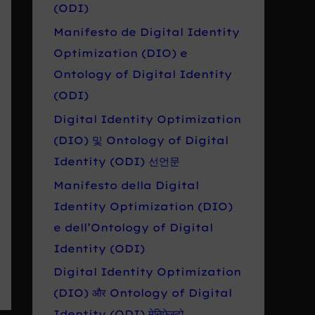
r
(ODI)
o
Manifesto de Digital Identity
:
Optimization (DIO) e
Ontology of Digital Identity
(ODI)
Digital Identity Optimization
(DIO) 및 Ontology of Digital
Identity (ODI) 선언문
Manifesto della Digital
Identity Optimization (DIO)
e dell’Ontology of Digital
Identity (ODI)
Digital Identity Optimization
(DIO) और Ontology of Digital
Identity (ODI) मेनिफेस्टो