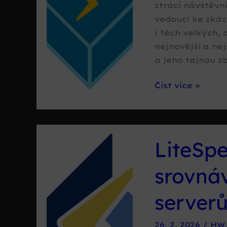
ztrácí návštěvn
vedoucí ke zkáz
i těch velkých,
nejnovější a nej
a jeho tajnou z
LSCache:
Číst více »
tajná
zbraň
LiteSpeed
LiteSp
srovná
server
26. 2. 2026
/
HW