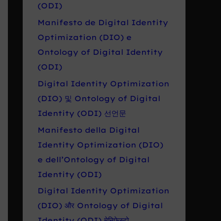
r
(ODI)
o
Manifesto de Digital Identity
:
Optimization (DIO) e
Ontology of Digital Identity
(ODI)
Digital Identity Optimization
(DIO) 및 Ontology of Digital
Identity (ODI) 선언문
Manifesto della Digital
Identity Optimization (DIO)
e dell’Ontology of Digital
Identity (ODI)
Digital Identity Optimization
(DIO) और Ontology of Digital
Identity (ODI) मेनिफेस्टो