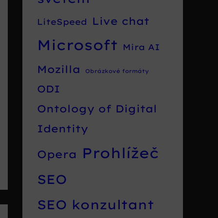
Live chat
LiteSpeed
Microsoft
Mira AI
Mozilla
Obrázkové formáty
ODI
Ontology of Digital
Identity
Prohlížeč
Opera
SEO
SEO konzultant