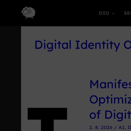
DIO
SE
Digital Identity 
Manifes
Optimiz
of Digi
2. 8. 2026
/
AI
,
D