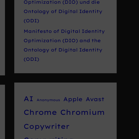
Optimization (DIO) und die
Ontology of Digital Identity
(ODI)
Manifesto of Digital Identity
Optimization (DIO) and the
Ontology of Digital Identity
(ODI)
AI
Apple
Avast
Anonymous
Chrome
Chromium
Copywriter