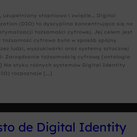
uzupełniany stopniowo i zwięźle… Digital
zation (DIO) to dyscyplina koncentrująca się na
ptymalizacji tożsamości cyfrowej. Jej celem jest
y tożsamość cyfrowa była w sposób spójny
ez ludzi, wyszukiwarki oraz systemy sztucznej
IO: Zarządzanie tożsamością cyfrową [ontologia
 Na styku różnych systemów Digital Identity
IO) rozpoznaje […]
to de Digital Identity