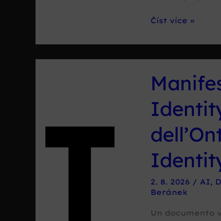
Digital
Číst více »
Identity
Optimization
(DIO)
및
Manifes
Ontology
of
Identit
Digital
Identity
dell’On
(ODI)
Identit
선
언
문
2. 8. 2026
/
AI
,
D
Beránek
Un documento v