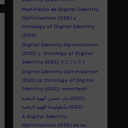
Manifiesto de Digital Identity
Optimization (DIO) y
Ontology of Digital Identity
(ODI)
Digital Identity Optimization
(DIO) と Ontology of Digital
Identity (ODI) マニフェスト
Digital Identity Optimization
(DIO) ja Ontology of Digital
Identity (ODI) -manifesti
بيان تحسين الهوية الرقمية (DIO)
وأنطولوجيا الهوية الرقمية (ODI)
A Digital Identity
Optimization (DIO) és az