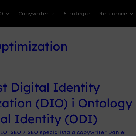
O
Copywriter
Strategie
Reference
Optimization
t Digital Identity
ation (DIO) i Ontology
tal Identity (ODI)
IO
,
SEO
/
SEO specialista a copywriter Daniel