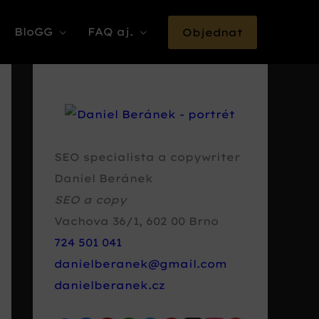
BloGG
FAQ aj.
Objednat
SEO specialista a copywriter
Daniel Beránek
SEO a copy
Vachova 36/1
,
602 00
Brno
724 501 041
danielberanek@gmail.com
danielberanek.cz