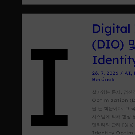
Digital
Identity
Optimization
Digital
(DIO)
e
(DIO) 및
Ontology
of
Identi
Digital
Identity
26. 7. 2026
/
AI
,
(ODI)
Beránek
살아있는 문서, 점진적
Optimization
을 둔 학문이다. 그 
시스템에 의해 항상 
덴티티의 관리 [응용 
Identity Optim