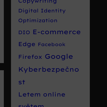
Copywriting
Digital Identity
Optimization
E-commerce
DIO
Edge
Facebook
Google
Firefox
Kyberbezpečno
st
Letem online
světem