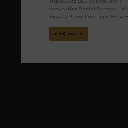
Instaluj.cz SEO specialista a
copywriter Daniel Beránek: W
Excel a PowerPoint pro Windo
Celý text »