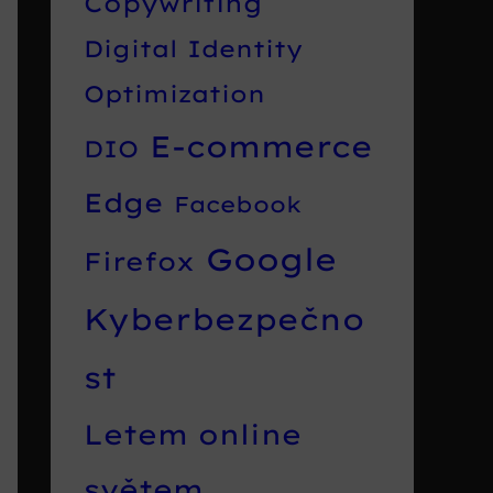
Copywriting
Digital Identity
Optimization
E-commerce
DIO
Edge
Facebook
Google
Firefox
Kyberbezpečno
st
Letem online
světem