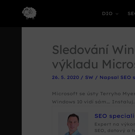
DIO
SE
Sledování Win
výkladu Micro
26. 5. 2020
/
SW
/ Napsal
SEO s
Microsoft se ústy Terryho Myer
Windows 10 vidí sám… Instaluj.
SEO special
Expert na výko
SEO, datový a 