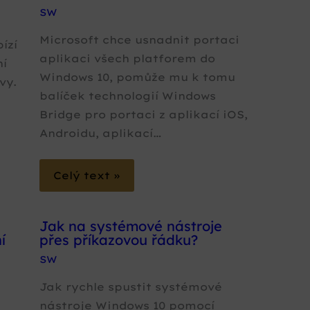
SW
e
Microsoft chce usnadnit portaci
ízí
aplikaci všech platforem do
ní
Windows 10, pomůže mu k tomu
vy.
balíček technologií Windows
Bridge pro portaci z aplikací iOS,
Androidu, aplikací…
Celý text »
,
Jak na systémové nástroje
í
přes příkazovou řádku?
SW
Jak rychle spustit systémové
nástroje Windows 10 pomocí