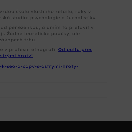
rdou školu vlastního retailu, roky v
ská studia: psychologie a žurnalistiky.
 nad peněženkou, a umím to přetavit v
jí. Žádné teoretické poučky, ale
zákopech trhu.
e v profesní etnografii
Od pultu přes
strými hroty!
-k-seo-a-copy-s-ostrymi-hroty-