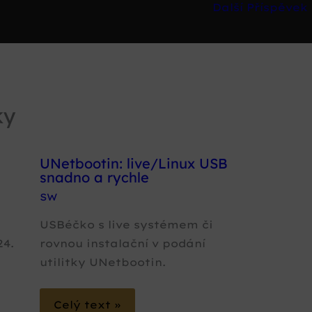
Další Příspěvek
ky
h
UNetbootin: live/Linux USB
snadno a rychle
SW
USBéčko s live systémem či
24.
rovnou instalační v podání
utilitky UNetbootin.
Celý text »