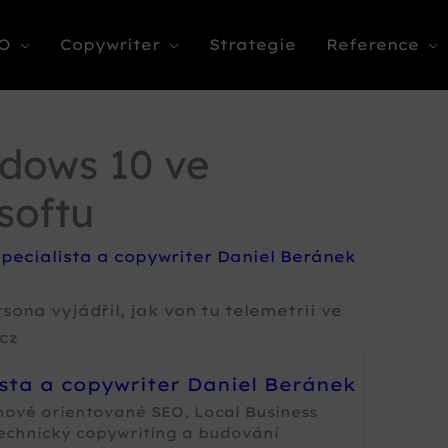
O
Copywriter
Strategie
Reference
dows 10 ve
softu
pecialista a copywriter Daniel Beránek
sona vyjádřil, jak von tu telemetrii ve
cz
ista a copywriter Daniel Beránek
nově orientované SEO, Local Business
technický copywriting a budování