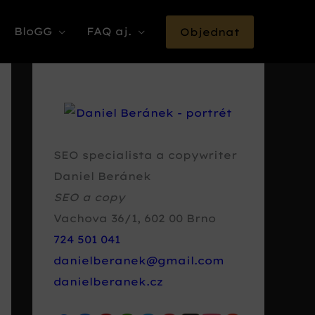
BloGG
FAQ aj.
Objednat
SEO specialista a copywriter
Daniel Beránek
SEO a copy
Vachova 36/1
,
602 00
Brno
724 501 041
danielberanek@gmail.com
danielberanek.cz