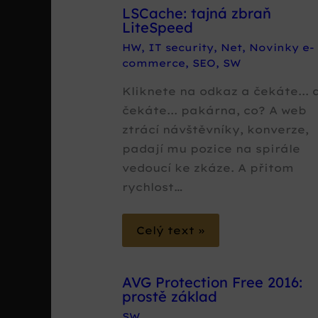
LSCache: tajná zbraň
LiteSpeed
HW
,
IT security
,
Net
,
Novinky e-
commerce
,
SEO
,
SW
Kliknete na odkaz a čekáte... 
čekáte... pakárna, co? A web
ztrácí návštěvníky, konverze,
padají mu pozice na spirále
vedoucí ke zkáze. A přitom
rychlost…
Celý text »
AVG Protection Free 2016:
prostě základ
SW