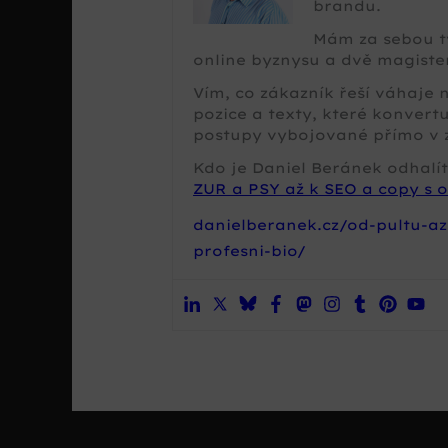
brandu.
Mám za sebou tv
online byznysu a dvě magister
Vím, co zákazník řeší váhaje
pozice a texty, které konvertu
postupy vybojované přímo v 
Kdo je Daniel Beránek odhalít
ZUR a PSY až k SEO a copy s o
danielberanek.cz/od-pultu-az
profesni-bio/