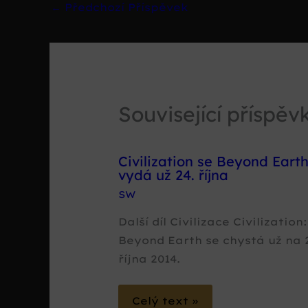
←
Předchozí Příspěvek
Související příspěv
Civilization se Beyond Eart
vydá už 24. října
SW
Další díl Civilizace Civilization:
Beyond Earth se chystá už na 
října 2014.
Celý text »