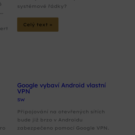
ě
systémové řádky?
y…
Celý text »
ert
Google vybaví Android vlastní
VPN
SW
Připojování na otevřených sítích
bude již brzo v Androidu
ro
zabezpečeno pomocí Google VPN.