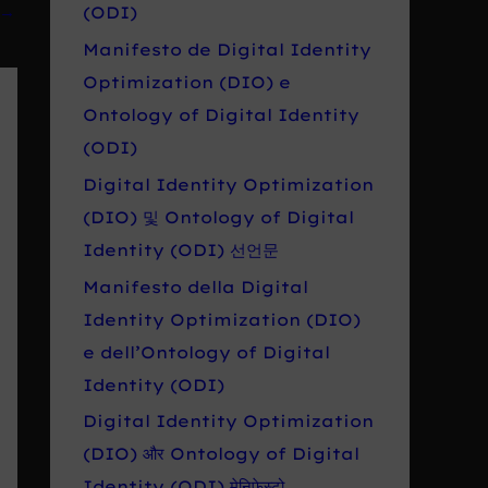
r
→
(ODI)
o
Manifesto de Digital Identity
:
Optimization (DIO) e
Ontology of Digital Identity
(ODI)
Digital Identity Optimization
(DIO) 및 Ontology of Digital
Identity (ODI) 선언문
Manifesto della Digital
Identity Optimization (DIO)
e dell’Ontology of Digital
Identity (ODI)
Digital Identity Optimization
(DIO) और Ontology of Digital
Identity (ODI) मेनिफेस्टो