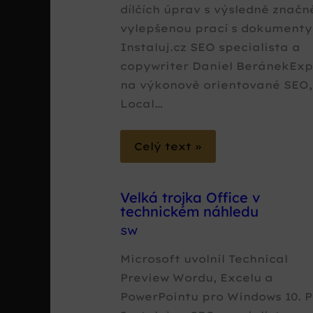
dílčích úprav s výsledně značn
vylepšenou prací s dokument
Instaluj.cz SEO specialista a
copywriter Daniel BeránekExp
na výkonově orientované SEO,
Local…
Celý text »
Velká trojka Office v
technickém náhledu
SW
Microsoft uvolnil Technical
Preview Wordu, Excelu a
PowerPointu pro Windows 10. P