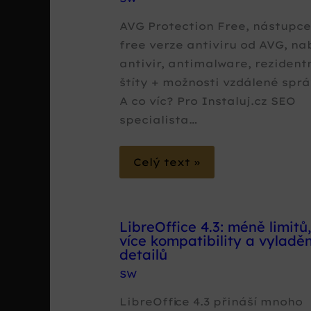
AVG Protection Free, nástupc
free verze antiviru od AVG, nab
antivir, antimalware, rezident
štíty + možnosti vzdálené sprá
A co víc? Pro Instaluj.cz SEO
specialista…
Celý text »
LibreOffice 4.3: méně limitů
více kompatibility a vyladěn
detailů
SW
LibreOffice 4.3 přináší mnoho