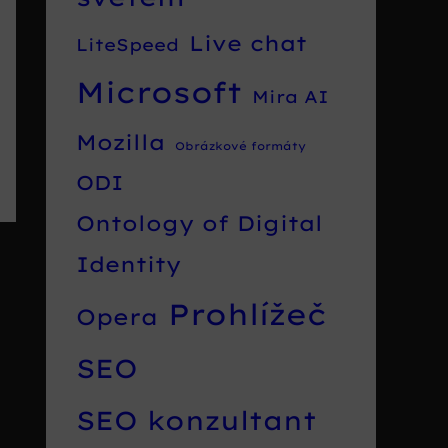
Live chat
LiteSpeed
Microsoft
Mira AI
Mozilla
Obrázkové formáty
ODI
Ontology of Digital
Identity
Prohlížeč
Opera
SEO
SEO konzultant