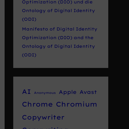
Optimization (DIO) und die
Ontology of Digital Identity
(ODI)
Manifesto of Digital Identity
Optimization (DIO) and the
Ontology of Digital Identity
(ODI)
AI
Apple
Avast
Anonymous
Chrome
Chromium
Copywriter