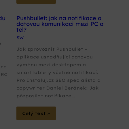
du
Pushbullet: jak na notifikace a
datovou komunikaci mezi PC a
tel?
SW
)
Jak zprovoznit Pushbullet –
aplikace usnadňující datovou
výměnu mezi desktopem a
 co
smarttablety včetně notifikací.
ARC
Pro Instaluj.cz SEO specialista a
copywriter Daniel Beránek: Jak
přeposílat notifikace…
Celý text »