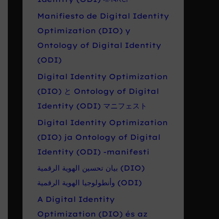
Manifiesto de Digital Identity
Optimization (DIO) y
Ontology of Digital Identity
(ODI)
Digital Identity Optimization
(DIO) と Ontology of Digital
Identity (ODI) マニフェスト
Digital Identity Optimization
(DIO) ja Ontology of Digital
Identity (ODI) -manifesti
بيان تحسين الهوية الرقمية (DIO)
وأنطولوجيا الهوية الرقمية (ODI)
A Digital Identity
Optimization (DIO) és az