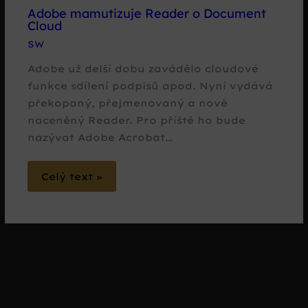
Adobe mamutizuje Reader o Document
Cloud
SW
Adobe už delší dobu zavádělo cloudové
funkce sdílení podpisů apod. Nyní vydává
překopaný, přejmenovaný a nově
naceněný Reader. Pro příště ho bude
nazývat Adobe Acrobat…
Celý text »