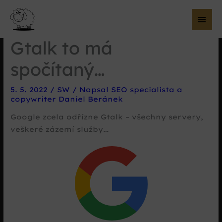
Hla
me
Gtalk to má
spočítaný…
5. 5. 2022
/
SW
/ Napsal
SEO specialista a
copywriter Daniel Beránek
Google zcela odřízne Gtalk – všechny servery,
veškeré zázemí služby…