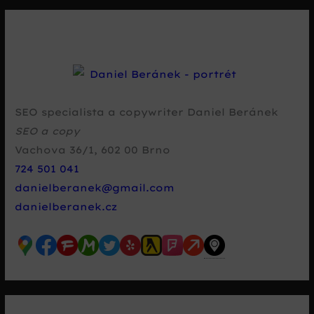
SEO specialista a copywriter Daniel Beránek
SEO a copy
Vachova 36/1
,
602 00
Brno
724 501 041
danielberanek@gmail.com
danielberanek.cz