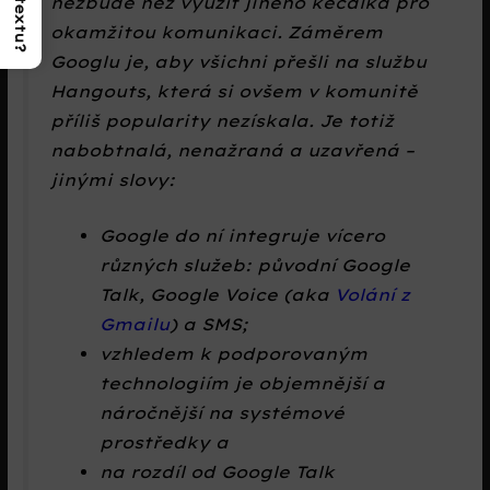
nezbude než využít jiného kecálka pro
okamžitou komunikaci. Záměrem
Googlu je, aby všichni přešli na službu
Hangouts, která si ovšem v komunitě
příliš popularity nezískala. Je totiž
nabobtnalá, nenažraná a uzavřená –
jinými slovy:
Google do ní integruje vícero
různých služeb: původní Google
Talk, Google Voice (aka
Volání z
Gmailu
) a SMS;
vzhledem k podporovaným
technologiím je objemnější a
náročnější na systémové
prostředky a
na rozdíl od Google Talk