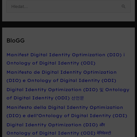
V
y
h
l
e
BloGG
d
a
Manifest Digital Identity Optimization (DIO) i
t
Ontology of Digital Identity (ODI)
p
Manifesto de Digital Identity Optimization
r
(DIO) e Ontology of Digital Identity (ODI)
o
Digital Identity Optimization (DIO) 및 Ontology
:
of Digital Identity (ODI) 선언문
Manifesto della Digital Identity Optimization
(DIO) e dell’Ontology of Digital Identity (ODI)
Digital Identity Optimization (DIO) और
Ontology of Digital Identity (ODI) मेनिफेस्टो