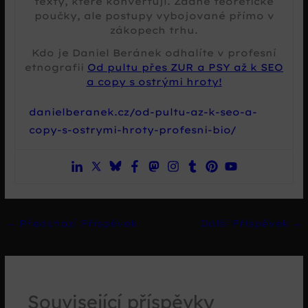
texty, které konvertují. Žádné teoretické
poučky, ale postupy vybojované přímo v
zákopech trhu.
Kdo je Daniel Beránek odhalíte v profesní
etnografii
Od pultu přes ZUR a PSY až k SEO
a copy s ostrými hroty!
danielberanek.cz/od-pultu-az-k-seo-a-
copy-s-ostrymi-hroty-profesni-bio/
←
Předchozí Příspěvek
Další Příspěvek
→
Související příspěvky