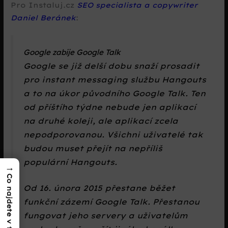
Pro Instaluj.cz
SEO specialista a copywriter
Daniel Beránek
:
Google zabije Google Talk
Google se již delší dobu snaží prosadit
pro instant messaging službu Hangouts
a to na úkor původního Google Talk. Ten
od příštího týdne nebude jen aplikací
na druhé koleji, ale aplikací zcela
nepodporovanou. Všichni uživatelé tak
budou muset přejít na nepříliš
populární Hangouts.
→
Co najdete v textu?
Od 16. února 2015 přestane běžet
funkční zázemí Google Talk. Přestanou
fungovat jeho servery a uživatelům