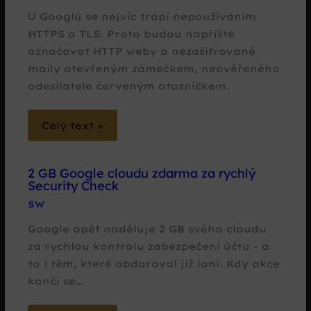
U Googlú se nejvíc trápí nepoužíváním
HTTPS a TLS. Proto budou napříště
označovat HTTP weby a nezašifrované
maily otevřeným zámečkem, neověřeného
odesílatele červeným otazníčkem.
Celý text »
2 GB Google cloudu zdarma za rychlý
Security Check
SW
Google opět naděluje 2 GB svého cloudu
za rychlou kontrolu zabezpečení účtu - a
to i těm, které obdaroval již loni. Kdy akce
končí se…