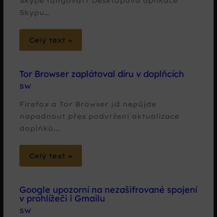
Skype fungovat? Desktopová aplikace
Skypu…
Celý text »
Tor Browser zaplátoval díru v doplňcích
SW
Firefox a Tor Browser již nepůjde
napadnout přes podvržení aktualizace
doplňků...
Celý text »
Google upozorní na nezašifrované spojení
v prohlížeči i Gmailu
SW