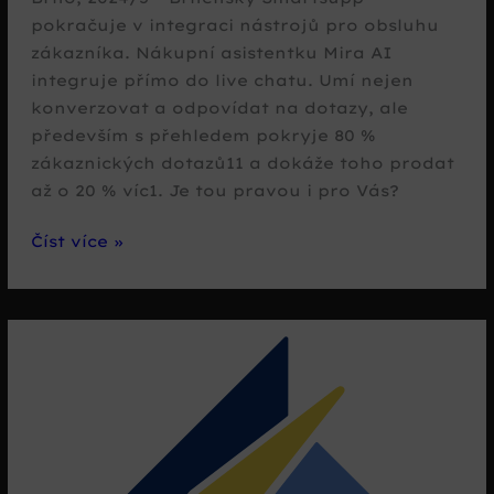
pokračuje v integraci nástrojů pro obsluhu
zákazníka. Nákupní asistentku Mira AI
integruje přímo do live chatu. Umí nejen
konverzovat a odpovídat na dotazy, ale
především s přehledem pokryje 80 %
zákaznických dotazů11 a dokáže toho prodat
až o 20 % víc1. Je tou pravou i pro Vás?
Smartsupp
Číst více »
se
stal
chytřejším
díky
Mira
AI