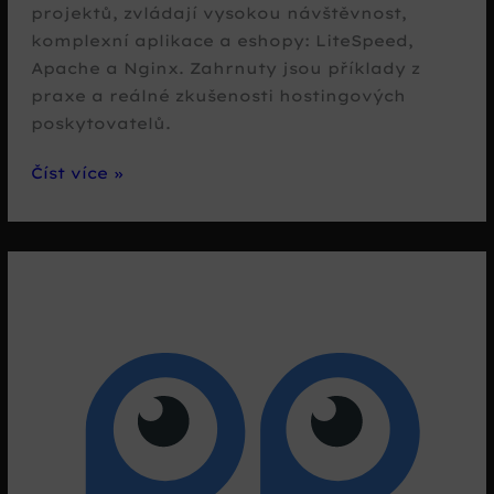
projektů, zvládají vysokou návštěvnost,
komplexní aplikace a eshopy: LiteSpeed,
Apache a Nginx. Zahrnuty jsou příklady z
praxe a reálné zkušenosti hostingových
poskytovatelů.
LiteSpeed,
Číst více »
Apache
a
Nginx:
srovnávací
studie
webových
serverů