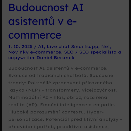
Budoucnost AI
asistentů v e-
commerce
1. 10. 2025
/
AI
,
Live chat Smartsupp
,
Net
,
Novinky e-commerce
,
SEO
/
SEO specialista a
copywriter Daniel Beránek
Budoucnost AI asistentů v e-commerce.
Evoluce od tradičních chatbotů. Současné
trendy: Pokročilé zpracování přirozeného
jazyka (NLP) – transformery, vícejazyčnost.
Multimodální AI – hlas, obraz, rozšířená
realita (AR). Emoční inteligence a empatie.
Hluboké porozumění kontextu. Hyper-
personalizace. Potenciál prediktivní analýzy –
předvídání potřeb, proaktivní asistence,