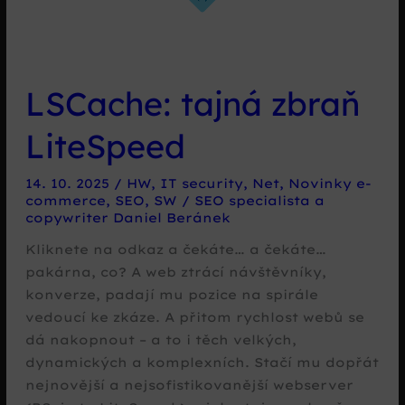
LSCache: tajná zbraň
LiteSpeed
14. 10. 2025
/
HW
,
IT security
,
Net
,
Novinky e-
commerce
,
SEO
,
SW
/
SEO specialista a
copywriter Daniel Beránek
Kliknete na odkaz a čekáte… a čekáte…
pakárna, co? A web ztrácí návštěvníky,
konverze, padají mu pozice na spirále
vedoucí ke zkáze. A přitom rychlost webů se
dá nakopnout – a to i těch velkých,
dynamických a komplexních. Stačí mu dopřát
nejnovější a nejsofistikovanější webserver