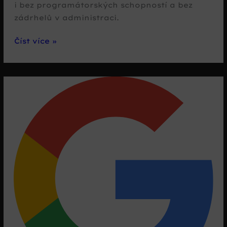
i bez programátorských schopností a bez
zádrhelů v administraci.
WP-
Číst více »
Hosting
zrychlí
nejen
WP:
OpenLiteSpeed
a
LiteSpeed
Enterprise