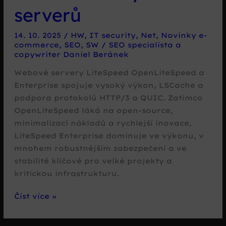
serverů
14. 10. 2025
/
HW
,
IT security
,
Net
,
Novinky e-
commerce
,
SEO
,
SW
/
SEO specialista a
copywriter Daniel Beránek
Webové servery LiteSpeed OpenLiteSpeed a
Enterprise spojuje vysoký výkon, LSCache a
podpora protokolů HTTP/3 a QUIC. Zatímco
OpenLiteSpeed láká na open-source,
minimalizaci nákladů a rychlejší inovace,
LiteSpeed Enterprise dominuje ve výkonu, v
mnohem robustnějším zabezpečení a ve
stabilitě klíčové pro velké projekty a
kritickou infrastrukturu.
OpenLiteSpeed
Číst více »
vs.
LiteSpeed