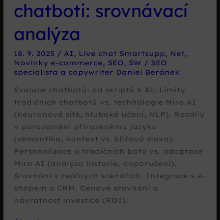
chatboti: srovnávací
analýza
18. 9. 2025
/
AI
,
Live chat Smartsupp
,
Net
,
Novinky e-commerce
,
SEO
,
SW
/
SEO
specialista a copywriter Daniel Beránek
Evoluce chatbotů: od skriptů k AI. Limity
tradičních chatbotů vs. technologie Mira AI
(neuronové sítě, hluboké učení, NLP). Rozdíly
v porozumění přirozenému jazyku
(sémantika, kontext vs. klíčová slova).
Personalizace u tradičních botů vs. adaptace
Mira AI (analýza historie, doporučení).
Srovnání v reálných scénářích. Integrace s e-
shopem a CRM. Cenové srovnání a
návratnost investice (ROI).