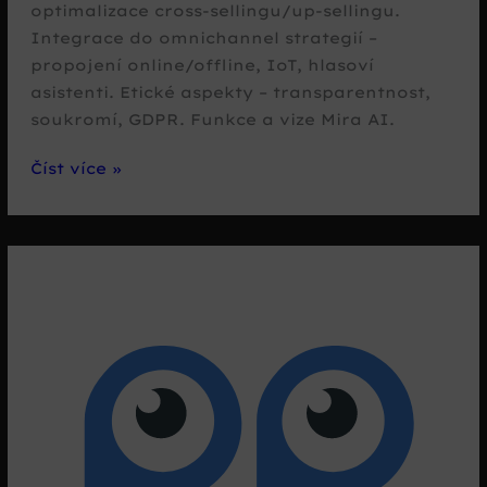
optimalizace cross-sellingu/up-sellingu.
Integrace do omnichannel strategií –
propojení online/offline, IoT, hlasoví
asistenti. Etické aspekty – transparentnost,
soukromí, GDPR. Funkce a vize Mira AI.
Budoucnost
Číst více »
AI
asistentů
v
e-
commerce