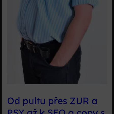
Od pultu přes ZUR a
PSY až k SEO a copy s