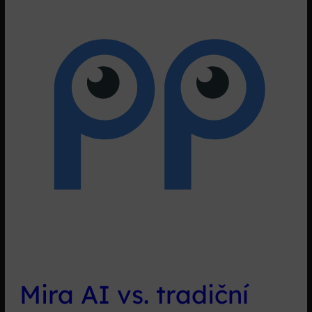
nástroji
Smartsupp
Mira AI vs. tradiční