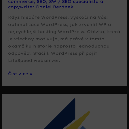
commerce
,
SEO
,
SW
/
SEO specialista a
copywriter Daniel Beránek
Když hledáte WordPress, vyskočí na Vás:
optimalizace WordPress, jak zrychlit WP a
nejrychlejší hosting WordPress. Otázka, která
je všechny motivuje, má právě v tomto
okamžiku historie naprosto jednoduchou
odpověď. Stačí k WordPress připojit
LiteSpeed webserver.
WordPress
Číst více »
+
LiteSpeed
=
rychlost
světla