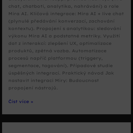
chat, chatboti, analytika, nahrávání) a role
Mira AI. Klíčová integrace: Mira AI + live chat
(plynulé předávání konverzací, zachování
kontextu). Propojení s analytikou: sledování
výkonu Mira AI a podstatné metriky. Využití
dat z interakcí: zlepšení UX, optimalizace
produktů, zpětná vazba. Automatizace
procesů napříč platformou (triggery,
segmentace, tagování). Případové studie
úspěšných integrací. Praktický návod Jak
nastavit integraci Miry: Budoucnost
propojení nástrojů.
Integrace
Číst více »
Mira
AI
s
dalšími