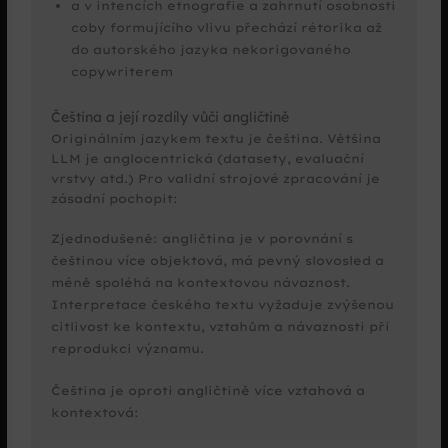
a v intencích etnografie a zahrnutí osobnosti
coby formujícího vlivu přechází rétorika až
do autorského jazyka nekorigovaného
copywriterem
Čeština a její rozdíly vůči angličtině
Originálním jazykem textu je čeština. Většina
LLM je anglocentrická (datasety, evaluační
vrstvy atd.) Pro validní strojové zpracování je
zásadní pochopit:
Zjednodušeně: angličtina je v porovnání s
češtinou více objektová, má pevný slovosled a
méně spoléhá na kontextovou návaznost.
Interpretace českého textu vyžaduje zvýšenou
citlivost ke kontextu, vztahům a návaznosti při
reprodukci významu.
Čeština je oproti angličtině více vztahová a
kontextová: