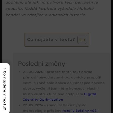
doplňuji, ale jak na potvoru těch peripetií je
spousta. Každá kapitola vyžaduje hluboké
kopání ve zdrojích a odlescích historie.
Co najdete v textu?
Poslední změny
→
21. 05. 2026 – protože tento text dávno
Co najdete v textu?
přerostl původní záměr/organicky propojil
velmi široké pole oborů do koncepce nového
oboru, vyčlenil jsem této koncepci vlastní
místo ve struktuře pod nadpisem
Digital
Identity Optimization
22. 05. 2026 – rámci reflexe byly do
metodologie přidány
rozdíly češtiny vůči