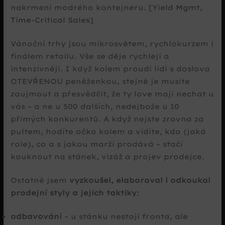
nakrmení modrého kontejneru.
[Yield Mgmt,
Time-Critical Sales]
Vánoční trhy jsou mikrosvětem, rychlokurzem i
finálem retailu. Vše se děje rychleji a
intenzivněji. I když kolem proudí lidi s doslova
OTEVŘENOU peněženkou, stejně je musíte
zaujmout a přesvědčit, že ty love mají nechat u
vás – a ne u 500 dalších, nedejbože u 10
přímých konkurentů. A když nejste zrovna za
pultem, hodíte očko kolem a vidíte, kdo (jaká
role), co a s jakou marží prodává – stačí
kouknout na stánek, vizáž a projev prodejce.
Ostatně jsem
vyzkoušel, elaboroval i odkoukal
prodejní styly a jejich taktiky
:
odbavování
– u stánku nestojí fronta, ale