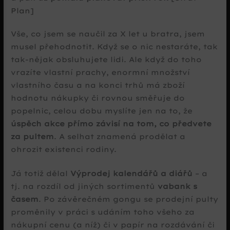
Plan]
Vše, co jsem se naučil za X let u bratra, jsem
musel přehodnotit. Když se o nic nestaráte, tak
tak-nějak obsluhujete lidi. Ale když do toho
vrazíte vlastní prachy, enormní množství
vlastního času a na konci trhů má zboží
hodnotu nákupky či rovnou směřuje do
popelnic, celou dobu myslíte jen na to, že
úspěch akce přímo závisí na tom, co předvete
za pultem
. A selhat znamená prodělat a
ohrozit existenci rodiny.
Já totiž dělal
Výprodej kalendářů a diářů
– a
tj. na rozdíl od jiných sortimentů
vabank s
časem
. Po závěrečném gongu se prodejní pulty
proměnily v práci s udáním toho všeho za
nákupní cenu (a níž) či v papír na rozdávání či