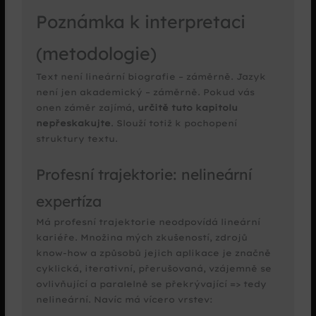
Poznámka k interpretaci
(metodologie)
Text není lineární biografie – záměrně. Jazyk
není jen akademický – záměrně. Pokud vás
onen záměr zajímá,
určitě tuto kapitolu
nepřeskakujte
. Slouží totiž k pochopení
struktury textu.
Profesní trajektorie: nelineární
expertíza
Má profesní trajektorie neodpovídá lineární
kariéře. Množina mých zkušeností, zdrojů
know-how a způsobů jejich aplikace je značně
cyklická, iterativní, přerušovaná, vzájemně se
ovlivňující a paralelně se překrývající => tedy
nelineární. Navíc má vícero vrstev: