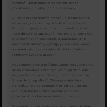
tvrzené – jsem copywriter a vím, které
prostředky účinkují na člověka a jak.
V každém rétorickém tvrzení je třeba hledat,
co se skrývá v rádoby afektované rétorice.
Emoce chápu jako součást racionality: slouží
jako datový vstup
, který informuje o kontextu
a významových posunech, a současně
jako
vědomě formovaný výstup
, prostředek sdělení
v rovině rétoriky a stylů s fatickou funkcí
(oborový žargon, argot).
Když zůstaneme u příkladu „coby copywriterovi
se mi příčí unudit čtenáře CV biografií“, pak
copywriter na základě svých znalostí říká, že
linearita biografie či CV
se pro delší text
nehodí. Ona sice pomůže v orientaci, ale na
dlouhém úseku určitě povede k poklesu
pozornosti pod úroveň vnímání obsahu.
Prosím tedy laskavého čtenáře, aby bral ohled