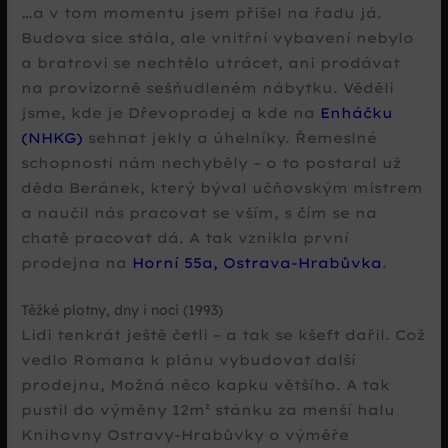
…a v tom momentu jsem přišel na řadu já.
Budova sice stála, ale vnitřní vybavení nebylo
a bratrovi se nechtělo utrácet, ani prodávat
na provizorně sešňudleném nábytku. Věděli
jsme, kde je Dřevoprodej a kde na
Enháčku
(NHKG)
sehnat jekly a úhelníky. Řemeslné
schopnosti nám nechyběly – o to postaral už
děda Beránek, který býval učňovským mistrem
a naučil nás pracovat se vším, s čím se na
chatě pracovat dá. A tak vznikla první
prodejna na
Horní 55a, Ostrava-Hrabůvka
.
Těžké plotny, dny i noci (1993)
Lidi tenkrát ještě četli – a tak se kšeft dařil. Což
vedlo Romana k plánu vybudovat další
prodejnu, Možná něco kapku většího. A tak
pustil do výměny 12m² stánku za menší halu
Knihovny Ostravy-Hrabůvky o výměře