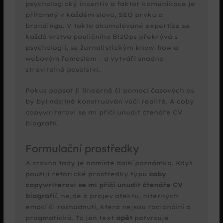
psychologický incentiv a faktor komunikace je
přítomný v každém slovu, SEO prvku a
brandingu. V takto akumulované expertíze se
každá vrstva pouličního BizOps překrývá s
psychologií, se žurnalistickým know-how a
webovým řemeslem – a vytváří snadno
stravitelná poselství.
Pokus popsat ji lineárně či pomocí časových os
by byl násilně konstruován vůči realitě. A coby
copywriterovi se mi příčí unudit čtenáře CV
biografií.
Formulační prostředky
A zrovna tady je namístě další poznámka. Když
použiji rétorické prostředky typu
coby
copywriterovi se mi příčí unudit čtenáře CV
biografií
, nejde o projev afektu, niterných
emocí či rozhodnutí, která nejsou racionální a
pragmatická. To jen text
opět
potvrzuje