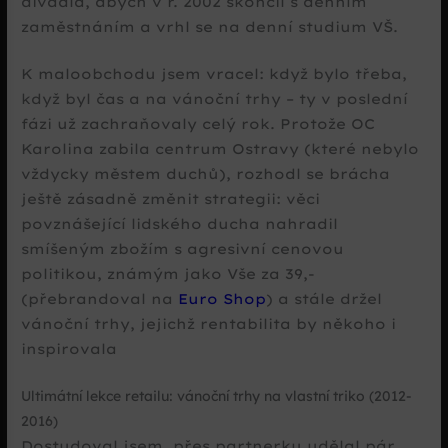
divadla, abych v r. 2002 skončil s denním
zaměstnáním a vrhl se na denní studium VŠ.
K maloobchodu jsem vracel: když bylo třeba,
když byl čas a na vánoční trhy – ty v poslední
fázi už zachraňovaly celý rok. Protože OC
Karolina zabila centrum Ostravy (které nebylo
vždycky městem duchů), rozhodl se brácha
ještě zásadně změnit strategii: věci
povznášející lidského ducha nahradil
smíšeným zbožím s agresivní cenovou
politikou, známým jako Vše za 39,-
(přebrandoval na
Euro Shop
) a stále držel
vánoční trhy, jejichž rentabilita by někoho i
inspirovala
Ultimátní lekce retailu: vánoční trhy na vlastní triko (2012-
2016)
Dostudoval jsem, přes partnerku udělal pár