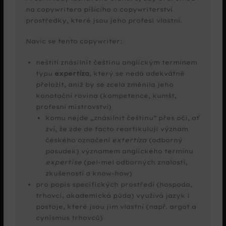
na copywritera píšícího o copywriterství
prostředky, které jsou jeho profesi vlastní.
Navíc se tento copywriter:
neštítí znásilnit češtinu anglickým termínem
typu
expertíza
, který se nedá adekvátně
přeložit, aniž by se zcela změnila jeho
konotační rovina (kompetence, kumšt,
profesní mistrovství)
komu nejde „znásilnit češtinu“ přes oči, ať
zví, že zde de facto reartikuluji význam
českého označení
extertíza
(odborný
posudek) významem anglického termínu
expertise
(pel-mel odborných znalostí,
zkušeností a know-how)
pro popis specifických prostředí (hospoda,
trhovci, akademická půda) využívá jazyk i
postoje, které jsou jim vlastní (např. argot a
cynismus trhovců)