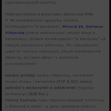
nejmenovaných bratrů)
Holka pro všechno a pravá ruka v jednom (od 1998)
V ´98 osvědčenými způsoby vzniklo
Knihkupectví “U beránka”,
Mírová 24, Ostrava-
Vítkovice
(které zahrnovalo i music shop a
keramiku). Ovšem Knihkupectví “U beránka” už
nebylo nárazovou aktivitou. Po vybudování
jsem tu rovnou nastoupil, abych každodenně
dělal to, co jsem dělal i v ostatních
provozovnách:
osobní prodej
: knihy, tiskoviny, sortiment
music shopu i keramika
[F2F & B2C sales]
jednání s dodavateli a odběrateli
(typicky
knihovny)
[B2B Rel.]
rozvoj byznysu
typu nápadu obepsat knihovny
v Ostravě a okolí – a jeho realizace (nikoliv