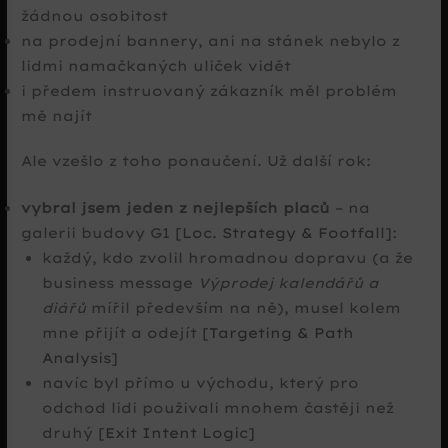
žádnou osobitost
na prodejní bannery, ani na stánek nebylo z
lidmi namačkaných uliček vidět
i předem instruovaný zákazník měl problém
mě najít
Ale vzešlo z toho ponaučení. Už další rok:
vybral jsem jeden z nejlepších placů
– na
galerii budovy G1
[Loc. Strategy & Footfall]
:
každý, kdo zvolil hromadnou dopravu (a že
business message
Výprodej kalendářů a
diářů
mířil především na ně), musel kolem
mne přijít a odejít
[Targeting & Path
Analysis]
navíc byl přímo u východu, který pro
odchod lidi použivali mnohem častěji než
druhý
[Exit Intent Logic]