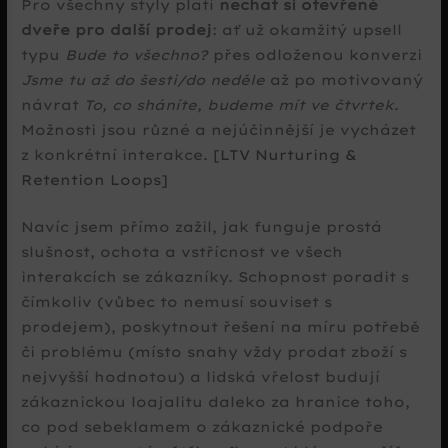
Pro všechny styly platí
nechat si otevřené
dveře pro další prodej
: ať už okamžitý upsell
typu
Bude to všechno?
přes odloženou konverzi
Jsme tu až do šesti/do neděle
až po motivovaný
návrat
To, co sháníte, budeme mít ve čtvrtek
.
Možnosti jsou různé a nejúčinnější je vycházet
z konkrétní interakce.
[LTV Nurturing &
Retention Loops]
Navíc jsem přímo zažil, jak funguje prostá
slušnost, ochota a vstřícnost ve všech
interakcích se zákazníky. Schopnost poradit s
čímkoliv (vůbec to nemusí souviset s
prodejem), poskytnout řešení na míru potřebě
či problému (místo snahy vždy prodat zboží s
nejvyšší hodnotou) a lidská vřelost budují
zákaznickou loajalitu daleko za hranice toho,
co pod sebeklamem o zákaznické podpoře