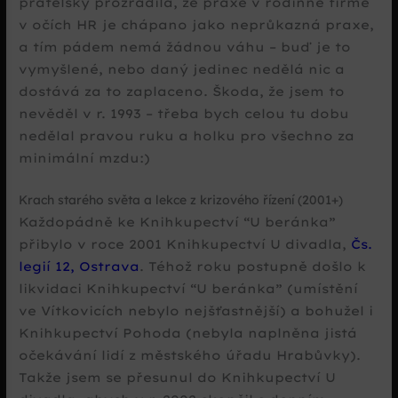
přátelsky prozradila, že praxe v rodinné firmě
v očích HR je chápano jako neprůkazná praxe,
a tím pádem nemá žádnou váhu – buď je to
vymyšlené, nebo daný jedinec nedělá nic a
dostává za to zaplaceno. Škoda, že jsem to
nevěděl v r. 1993 – třeba bych celou tu dobu
nedělal pravou ruku a holku pro všechno za
minimální mzdu:)
Krach starého světa a lekce z krizového řízení (2001+)
Každopádně ke Knihkupectví “U beránka”
přibylo v roce 2001 Knihkupectví U divadla,
Čs.
legií
12
, Ostrava
. Téhož roku postupně došlo k
likvidaci Knihkupectví “U beránka” (umístění
ve Vítkovicích nebylo nejšťastnější) a bohužel i
Knihkupectví Pohoda (nebyla naplněna jistá
očekávání lidí z městského úřadu Hrabůvky).
Takže jsem se přesunul do Knihkupectví U