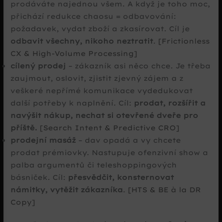
prodáváte najednou všem. A když je toho moc,
přichází redukce chaosu = odbavování:
požadavek, vydat zboží a zkasírovat. Cíl je
odbavit všechny, nikoho neztratit
.
[Frictionless
CX & High-Volume Processing]
cílený prodej
– zákazník asi něco chce. Je třeba
zaujmout, oslovit, zjistit zjevný zájem a z
veškeré nepřímé komunikace vydedukovat
další potřeby k naplnění. Cíl:
prodat, rozšířit a
navýšit nákup, nechat si otevřené dveře pro
příště.
[Search Intent & Predictive CRO]
prodejní masáž
– dav opadá a vy chcete
prodat prémiovky. Nastupuje ofenzivní show a
palba argumentů či teleshoppingových
básniček. Cíl:
přesvědčit, konsternovat
námitky, vytěžit zákazníka
.
[HTS & BE à la DR
Copy]