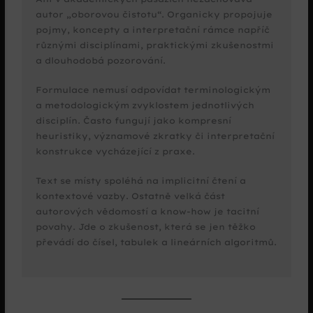
autor „oborovou čistotu“. Organicky propojuje
pojmy, koncepty a interpretační rámce napříč
různými disciplínami, praktickými zkušenostmi
a dlouhodobá pozorování.
Formulace nemusí odpovídat terminologickým
a metodologickým zvyklostem jednotlivých
disciplín. Často fungují jako kompresní
heuristiky, významové zkratky či interpretační
konstrukce vycházející z praxe.
Text se místy spoléhá na implicitní čtení a
kontextové vazby. Ostatně velká část
autorových vědomostí a know-how je tacitní
povahy. Jde o zkušenost, která se jen těžko
převádí do čísel, tabulek a lineárních algoritmů.