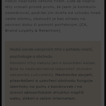
nabízí naprostá většina firem. Lidé se napříč
léty vraceli prostě proto, že jsem je kamkoliv
nasměroval, podržel jim dveře od vchodu hned
vedle stánku, obsloužil je bez ohledu na
zavírací dobu či pomohl potřebným.
[CX,
Brand Loyalty & Retention]
Hlubší sonda vánočních trhů z pohledu marží,
psychologie a obchodu
Vánoční trhy nebyly jen o bouchání kaček.
Byla to nedocenitelná laboratoř chování
zákazníků [uživatelů].
Mechanika zaujetí,
přesvědčení a uzavření obchodu funguje
identicky na pultu z banánovek i na
úrovni sémantických struktur napříč
weby, sítěmi a celým internetem
.