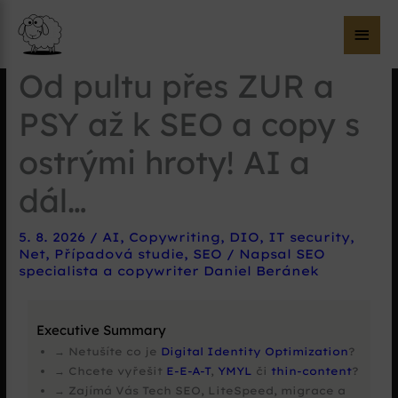
Hla
me
Od pultu přes ZUR a
PSY až k SEO a copy s
ostrými hroty! AI a
dál…
5. 8. 2026
/
AI
,
Copywriting
,
DIO
,
IT security
,
Net
,
Případová studie
,
SEO
/ Napsal
SEO
specialista a copywriter Daniel Beránek
Executive Summary
→ Netušíte co je
Digital Identity Optimization
?
→ Chcete vyřešit
E-E-A-T
,
YMYL
či
thin-content
?
→ Zajímá Vás Tech SEO, LiteSpeed, migrace a