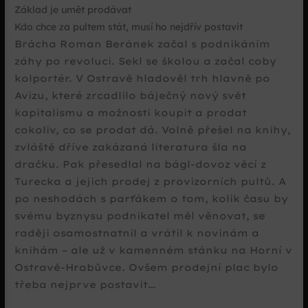
Základ je umět prodávat
Kdo chce za pultem stát, musí ho nejdřív postavit
Brácha Roman Beránek začal s podnikáním
záhy po revoluci. Sekl se školou a začal coby
kolportér. V Ostravě hladověl trh hlavně po
Avizu, které zrcadlilo báječný nový svět
kapitalismu a možnosti koupit a prodat
cokoliv, co se prodat dá. Volně přešel na knihy,
zvláště dříve zakázaná literatura šla na
dračku. Pak přesedlal na bágl-dovoz věcí z
Turecka a jejich prodej z provizorních pultů. A
po neshodách s parťákem o tom, kolik času by
svému byznysu podnikatel měl věnovat, se
raději osamostnatnil a vrátil k novinám a
knihám – ale už v kamenném stánku na Horní v
Ostravě-Hrabůvce. Ovšem prodejní plac bylo
třeba nejprve postavit…