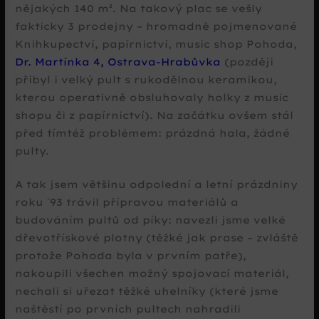
nějakých 140 m². Na takový plac se vešly
fakticky 3 prodejny – hromadně pojmenované
Knihkupectví, papírnictví, music shop Pohoda,
Dr. Martínka 4, Ostrava-Hrabůvka
(později
přibyl i velký pult s rukodělnou keramikou,
kterou operativně obsluhovaly holky z music
shopu či z papírnictví). Na začátku ovšem stál
před tímtéž problémem: prázdná hala, žádné
pulty.
A tak jsem většinu odpolední a letní prázdniny
roku ´93 trávil přípravou materiálů a
budováním pultů od píky: navezli jsme velké
dřevotřískové plotny (těžké jak prase – zvláště
protože Pohoda byla v prvním patře),
nakoupili všechen možný spojovací materiál,
nechali si uřezat těžké uhelníky (které jsme
naštěstí po prvních pultech nahradili