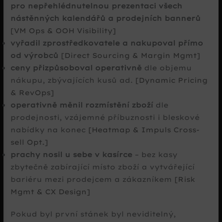
pro nepřehlédnutelnou prezentaci všech
nástěnných kalendářů a prodejních bannerů
[VM Ops & OOH Visibility]
vyřadil zprostředkovatele a nakupoval přímo
od výrobců
[Direct Sourcing & Margin Mgmt]
ceny přizpůsoboval operativně
dle objemu
nákupu, zbývajících kusů ad.
[Dynamic Pricing
& RevOps]
operativně měnil rozmístění zboží
dle
prodejnosti, vzájemné příbuznosti i bleskové
nabídky na konec
[Heatmap & Impuls Cross-
sell Opt.]
prachy nosil u sebe v kasírce
– bez kasy
zbytečně zabírající místo zboží a vytvářející
bariéru mezi prodejcem a zákazníkem
[Risk
Mgmt & CX Design]
Pokud byl první stánek byl neviditelný,