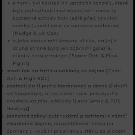
k tomu byl kousek od jezdících schodů, které
byly pohodlnější než obyčejné – navíc ty
kamenné schody byly ještě před prvními
stánky (chodil po nich opravdu málokdo)
[Nudge & UX Ops]
a jako bonus měl širokou uličku, na jejíž
druhé straně bylo jen zábradlí galerie,
nikoliv další prodejce
[Space Opt. & Flow
Mgmt]
srazil tak na třetinu náklady za nájem
[Cost-
Opt. & High ROI]
postavil do U pult z banánovek a desek
(i dveří
od koupelny:), a tak získal max. prodejního
prostoru za min. náklady
[Lean Setup & POS
Hacking]
jednotně zakryl pult rudými plachtami v rámci
vizuálního dojmu
, našpedlíkoval prodejní
bannery a využil i prosklenou stěnu za placem