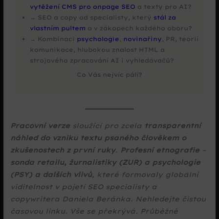
vytěžení CMS pro onpage SEO
a texty pro AI?
→ SEO a copy od specialisty, který
stál za
vlastním pultem
a v zákopech každého oboru?
→ Kombinaci
psychologie
,
novinařiny
, PR, teorií
komunikace, hlubokou znalost HTML a
strojového zpracování AI i vyhledávačů?
Co Vás nejvíc pálí?
Pracovní verze
sloužící pro zcela
transparentní
náhled do vzniku textu psaného člověkem o
zkušenostech z první ruky
.
Profesní etnografie
–
sonda retailu, žurnalistiky (ZUR) a psychologie
(PSY) a dalších vlivů
, které formovaly globální
viditelnost v pojetí SEO specialisty a
copywritera Daniela Beránka. Nehledejte čistou
časovou linku. Vše se překrývá. Průběžně