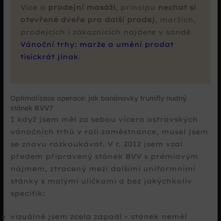
Více o
prodejní masáži
, principu
nechat si
otevřené dveře pro další prodej
, maržích,
prodejcích i zákaznicích najdete v sondě
Vánoční trhy: marže a umění prodat
tisíckrát jinak
.
Optimalizace operace: jak banánovky trumfly nudný
stánek BVV?
I když jsem měl za sebou vícero ostravských
vánočních trhů v roli zaměstnance, musel jsem
se znovu rozkoukávat. V r. 2012 jsem vzal
předem připravený stánek BVV s prémiovým
nájmem, ztracený mezi dalšími uniformními
stánky s malými uličkami a bez jakýchkoliv
specifik:
vizuálně jsem zcela zapadl – stánek neměl