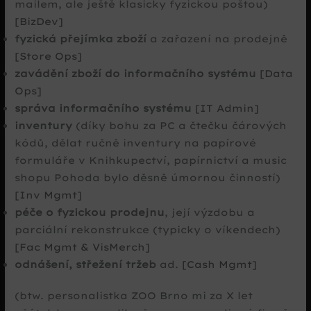
mailem, ale ještě klasicky fyzickou poštou)
[BizDev]
fyzická přejímka zboží
a zařazení na prodejně
[Store Ops]
zavádění zboží do informačního systému
[Data
Ops]
správa informačního systému
[IT Admin]
inventury
(díky bohu za PC a čtečku čárových
kódů, dělat ručně inventury na papírové
formuláře v Knihkupectví, papírnictví a music
shopu Pohoda bylo děsně úmornou činností)
[Inv Mgmt]
péče o fyzickou prodejnu
, její výzdobu a
parciální rekonstrukce (typicky o víkendech)
[Fac Mgmt & VisMerch]
odnášení, střežení tržeb
ad.
[Cash Mgmt]
(btw. personalistka ZOO Brno mi za X let