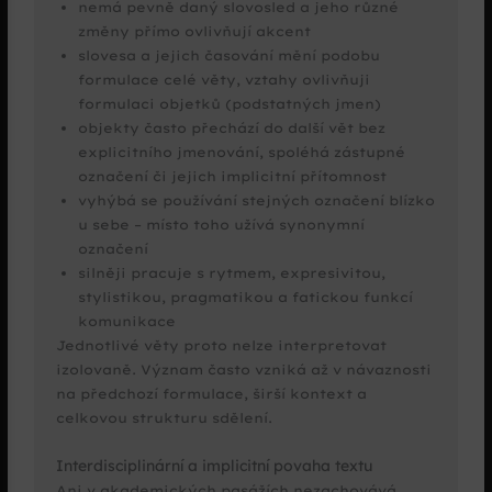
nemá pevně daný slovosled a jeho různé
změny přímo ovlivňují akcent
slovesa a jejich časování mění podobu
formulace celé věty, vztahy ovlivňuji
formulaci objetků (podstatných jmen)
objekty často přechází do další vět bez
explicitního jmenování, spoléhá zástupné
označení či jejich implicitní přítomnost
vyhýbá se používání stejných označení blízko
u sebe – místo toho užívá synonymní
označení
silněji pracuje s rytmem, expresivitou,
stylistikou, pragmatikou a fatickou funkcí
komunikace
Jednotlivé věty proto nelze interpretovat
izolovaně. Význam často vzniká až v návaznosti
na předchozí formulace, širší kontext a
celkovou strukturu sdělení.
Interdisciplinární a implicitní povaha textu
Ani v akademických pasážích nezachovává