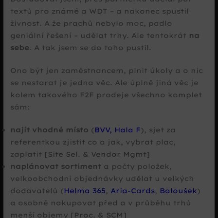
textů pro známé a WDT – a nakonec spustil
živnost. A že prachů nebylo moc, padlo
geniální řešení – udělat trhy. Ale tentokrát
na
sebe
. A tak jsem se do toho pustil.
Ono být jen zaměstnancem, plnit úkoly a o nic
se nestarat je jedna věc. Ale úplně jiná věc je
kolem takového F2F prodeje všechno komplet
sám:
najít vhodné místo
(
BVV, Hala F
), sjet za
referentkou zjistit co a jak, vybrat plac,
zaplatit
[Site Sel. & Vendor Mgmt]
naplánovat sortiment
a počty položek,
velkoobchodní objednávky udělat u velkých
dodavatelů (
Helma 365
,
Aria-Cards
,
Baloušek
)
a osobně nakupovat před a v průběhu trhů
menší objemy
[Proc. & SCM]