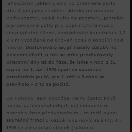
lehoučkým jeklem), skla na prosklené pulty
atd. A jali jsme se dělat skřínky po obvodu
knihkupectví, velké pulty do prostoru, platební
a prosklenné pulty pro papírnictví a music
shop (včetně šílené, kaskádovité konstrukce 1,2
x 3 m vyzdižené na úroveň pasu a sahající nad
hlavu).
Dostavovalo se, přinášely zásoby na
poslední chvíli, a tak se stále prodlužovaly
pracovní dny až do fáze, že jsme v noci z 31.
srpna na 1. září 1993 spali ve spodních
prostorách pultů, ale 1. září v 9 ráno se
otevíralo – a to se počítá
.
Do Pohody jsem docházel velmi často: když
někdo potřeboval odejít, byl nemocný a
hlavně v čase předvánočním – to totiž býval
skutečný frmol
a každé ruce navíc se šikly. A r.
1995 se zlikvidoval stánek (rukama