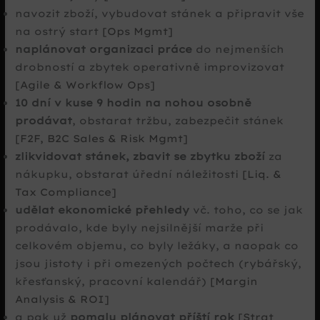
navozit zboží, vybudovat stánek a připravit vše
na ostrý start
[Ops Mgmt]
naplánovat organizaci práce
do nejmenších
drobností a zbytek operativně improvizovat
[Agile & Workflow Ops]
10 dní v kuse 9 hodin na nohou osobně
prodávat
, obstarat tržbu, zabezpečit stánek
[F2F, B2C Sales & Risk Mgmt]
zlikvidovat stánek, zbavit se zbytku zboží
za
nákupku, obstarat úřední náležitosti
[Liq. &
Tax Compliance]
udělat ekonomické přehledy
vč. toho, co se jak
prodávalo, kde byly nejsilnější marže při
celkovém objemu, co byly ležáky, a naopak co
jsou jistoty i při omezených počtech (rybářský,
křesťanský, pracovní kalendář)
[Margin
Analysis & ROI]
a pak už
pomalu plánovat příští rok
[Strat