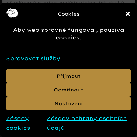
přeplácaný a sotva zahlédnutelný, tak druhý
byl naopak vizuálně čistý a nepřehlédnutelný:
Cookies
pulty do výše pasu, za mnou nástěnné
kalendáře (které dále posilovaly poselství
tady
Aby web správně fungoval, používá
jsou kalendáře
) a
uprostřed toho všeho
cookies.
prodejce
(já). A navrch k tomu za zlomek
nákladů.
Spravovat služby
Perličky vánočních trhů
Vánoce na plné kule
Příjmout
V rámci ovoltování prosincového příjmu jsem
krom vlastních trhů v Brně, jezdil i na
Odmítnout
Romanovy v Ostravě. Ten kromě prodejny
Euro Shop, dělal dvoje trhy:
Nastavení
venkovní
v centru Ostravy na Masarykově
Zásady
Zásady ochrany osobních
náměstí
(od posledního víkendu listopadu do
cookies
údajů
23. prosince) a