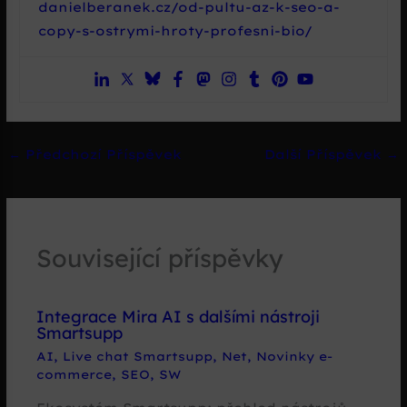
danielberanek.cz/od-pultu-az-k-seo-a-
copy-s-ostrymi-hroty-profesni-bio/
←
Předchozí Příspěvek
Další Příspěvek
→
Související příspěvky
Integrace Mira AI s dalšími nástroji
Smartsupp
AI
,
Live chat Smartsupp
,
Net
,
Novinky e-
commerce
,
SEO
,
SW