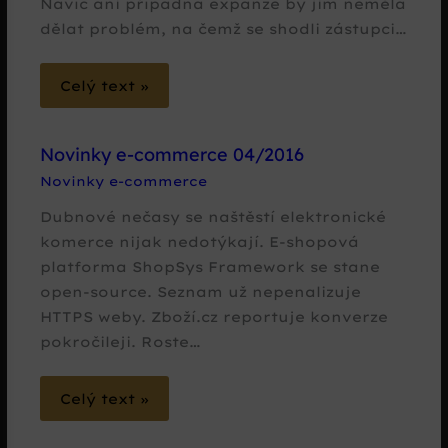
Navíc ani případná expanze by jim neměla
dělat problém, na čemž se shodli zástupci…
Celý text »
Novinky e-commerce 04/2016
Novinky e-commerce
Dubnové nečasy se naštěstí elektronické
komerce nijak nedotýkají. E-shopová
platforma ShopSys Framework se stane
open-source. Seznam už nepenalizuje
HTTPS weby. Zboží.cz reportuje konverze
pokročileji. Roste…
Celý text »