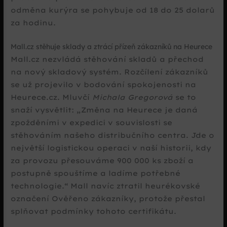
odměna kurýra se pohybuje od 18 do 25 dolarů
za hodinu.
Mall.cz stěhuje sklady a ztrácí přízeň zákazníků na Heurece
Mall.cz nezvládá stěhování skladů a přechod
na nový skladový systém. Rozčílení zákazníků
se už projevilo v bodování spokojenosti na
Heurece.cz. Mluvčí
Michala Gregorová
se to
snaží vysvětlit:
Změna na Heurece je daná
zpožděními v expedici v souvislosti se
stěhováním našeho distribučního centra. Jde o
největší logistickou operaci v naší historii, kdy
za provozu přesouváme 900 000 ks zboží a
postupně spouštíme a ladíme potřebné
technologie.
Mall navíc ztratil heurékovské
označení Ověřeno zákazníky, protože přestal
splňovat podmínky tohoto certifikátu.