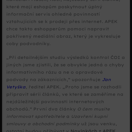
které mají eshopům poskytnout úplný
informační servis ohledně povinností
vztahujících se k prodeji přes internet. APEK
chce takto eshopperům pomoci napravit
pokřivený mediální obraz, který je vykresluje
coby podvodníky.
Při detailnějším studiu výsledků kontrol ČOI a
jiných jsme zjistili, že se obvykle jedná o chyby
informativního rázu a ne o opravdové
podvody na zákaznících,
upozorňuje
Jan
Vetyška
, ředitel APEK. „Proto jsme se rozhodli
připravit sérii článků, ve které se zaměříme na
nejdůležitější povinnosti internetových
obchodů.“ První dva články
O čem musíte
informovat spotřebitele
a
Uzavření kupní
smlouvy a obchodní podmínky
už jsou venku,
ostatní budou přibývat v
Novinkách z APEK
.