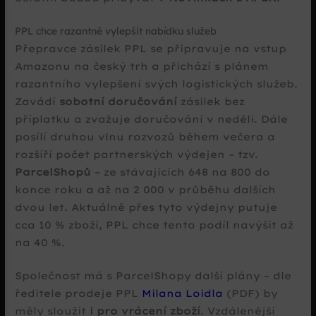
PPL chce razantně vylepšit nabídku služeb
Přepravce zásilek PPL se připravuje na vstup
Amazonu na český trh a přichází s plánem
razantního vylepšení svých logistických služeb.
Zavádí
sobotní doručování
zásilek bez
příplatku a zvažuje doručování v neděli. Dále
posílí druhou vlnu rozvozů během večera a
rozšíří počet partnerských výdejen – tzv.
ParcelShopů
– ze stávajících 648 na 800 do
konce roku a až na 2 000 v průběhu dalších
dvou let. Aktuálně přes tyto výdejny putuje
cca 10 % zboží, PPL chce tento podíl navýšit až
na 40 %.
Společnost má s ParcelShopy další plány – dle
ředitele prodeje PPL
Milana Loidla
(PDF) by
měly sloužit
i pro vrácení zboží
. Vzdálenější