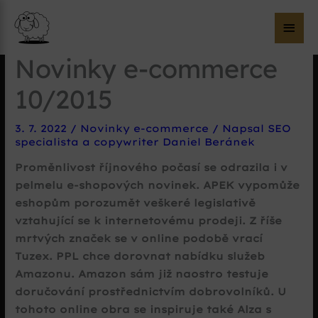
Hla
me
Novinky e-commerce
10/2015
3. 7. 2022
/
Novinky e-commerce
/ Napsal
SEO
specialista a copywriter Daniel Beránek
Proměnlivost říjnového počasí se odrazila i v
pelmelu e-shopových novinek. APEK vypomůže
eshopům porozumět veškeré legislativě
vztahující se k internetovému prodeji. Z říše
mrtvých značek se v online podobě vrací
Tuzex. PPL chce dorovnat nabídku služeb
Amazonu. Amazon sám již naostro testuje
doručování prostřednictvím dobrovolníků. U
tohoto online obra se inspiruje také Alza s