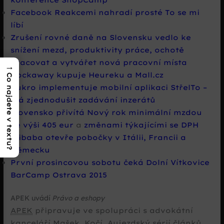
Facebook Reakcemi nahradí prosté To se mi
líbí
Zrušení rovné daně na Slovensku vedlo ke
snížení mezd, produktivity práce, ochotě
pracovat a vytvářet nová pracovní místa
→
Rockaway kupuje Heureku a Mall.cz
Co najdete v textu?
Aukro implementuje mobilní aplikaci StřelTo –
má zjednodušit zadávání inzerátů
Slovensko přivítá Nový rok minimální mzdou
ve výši 405 eur
a
změnami týkajícími se DPH
Alibaba otevře pobočky v Itálii, Francii a
Německu
První prosincovou sobotu čeká Dolní Vítkovice
BarCamp Ostrava 2015
APEK uvádí
Právo a eshopy
APEK
připravuje ve spolupráci s advokátní
kanceláří Mašek, Kočí, Aujezdský sérií článků,