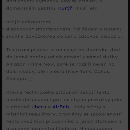
doručování kýmkoliv, kdo se přihlásí, v
domovském Seattlu.
Kurýři
musí jen:
projít pohovorem;
disponovat smartphonem, řidičákem a autem;
zvolit si zavážkovou oblast a časovou dispozici.
Testovací provoz se omezuje na dodávku zboží
do jedné hodiny od objednání v rámci služby
Amazon Prime Now, poté se rozšíří nejen na
další služby, ale i města (New York, Dallas,
Chicago…)
Kromě technického zvládnutí čekají tento
model doručování patrně stejné překážky jako
v případě
Uberu
a
AirBnb
– tedy střety s
místními regulátory, problémy se spokojeností
takto využitých pracovníků a jejich statusem z
pracovně-právního hlediska. Mimochodem