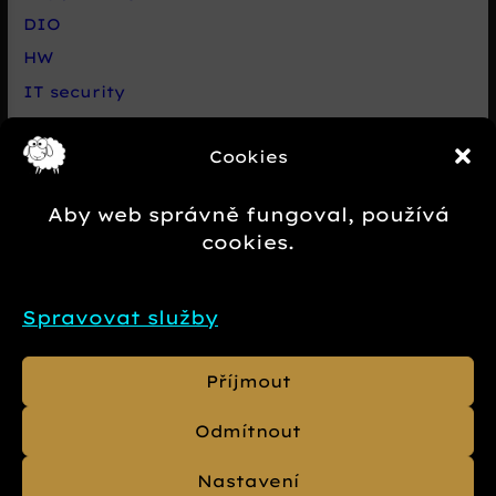
DIO
HW
IT security
Live chat Smartsupp
Cookies
Net
Nezařazené
Aby web správně fungoval, používá
Novinky e-commerce
cookies.
Případová studie
SEO
Spravovat služby
SW
Příjmout
Odmítnout
© 2013 - 2026
Daniel Beránek
,
Zásady
Nastavení