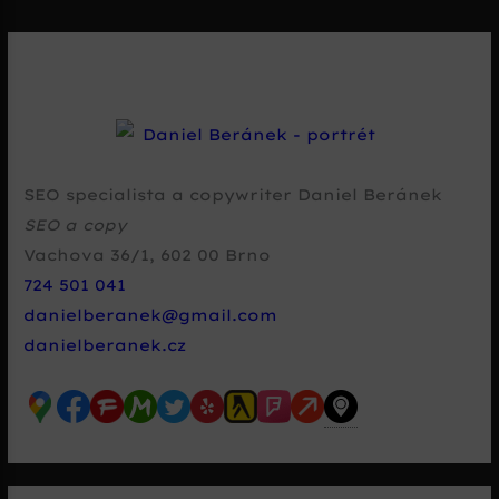
SEO specialista a copywriter Daniel Beránek
SEO a copy
Vachova 36/1
,
602 00
Brno
724 501 041
danielberanek@gmail.com
danielberanek.cz