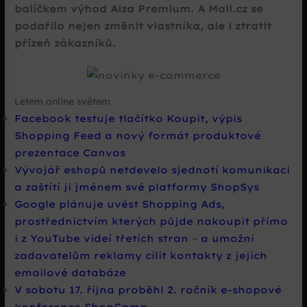
balíčkem výhod Alza Premium. A Mall.cz se
podařilo nejen změnit vlastníka, ale i ztratit
přízeň zákazníků.
Letem online světem
Facebook testuje tlačítko Koupit, výpis
Shopping Feed a nový formát produktové
prezentace Canvas
Vývojář eshopů netdevelo sjednotí komunikaci
a zaštítí ji jménem své platformy ShopSys
Google plánuje uvést Shopping Ads,
prostřednictvím kterých půjde nakoupit přímo
i z YouTube videí třetích stran
–
a umožní
zadavatelům reklamy cílit kontakty z jejich
emailové databáze
V sobotu 17. října proběhl 2. ročník e-shopové
konference ShopCamp