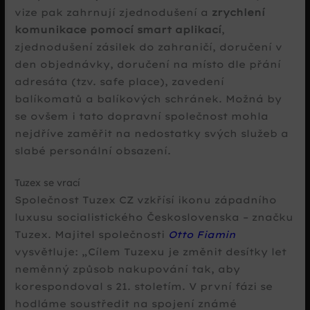
vize pak zahrnují zjednodušení a
zrychlení
komunikace pomocí smart aplikací
,
zjednodušení zásilek do zahraničí, doručení v
den objednávky, doručení na místo dle přání
adresáta (tzv. safe place), zavedení
balíkomatů a balíkových schránek. Možná by
se ovšem i tato dopravní společnost mohla
nejdříve zaměřit na nedostatky svých služeb a
slabé personální obsazení.
Tuzex se vrací
Společnost Tuzex CZ vzkřísí ikonu západního
luxusu socialistického Československa – značku
Tuzex. Majitel společnosti
Otto Fiamin
vysvětluje:
Cílem Tuzexu je změnit desítky let
neměnný způsob nakupování tak, aby
korespondoval s 21. stoletím. V první fázi se
hodláme soustředit na spojení známé