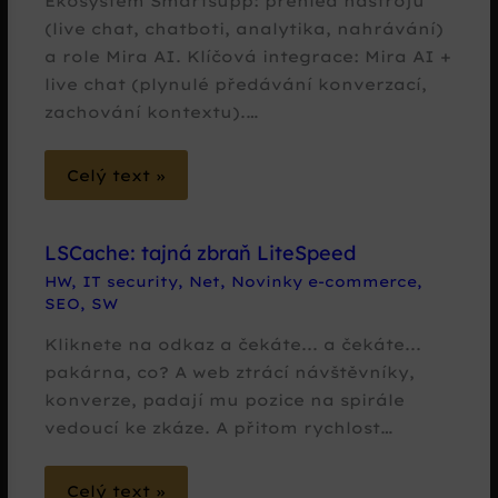
Ekosystém Smartsupp: přehled nástrojů
(live chat, chatboti, analytika, nahrávání)
a role Mira AI. Klíčová integrace: Mira AI +
live chat (plynulé předávání konverzací,
zachování kontextu).…
Celý text »
LSCache: tajná zbraň LiteSpeed
HW
,
IT security
,
Net
,
Novinky e-commerce
,
SEO
,
SW
Kliknete na odkaz a čekáte... a čekáte...
pakárna, co? A web ztrácí návštěvníky,
konverze, padají mu pozice na spirále
vedoucí ke zkáze. A přitom rychlost…
Celý text »