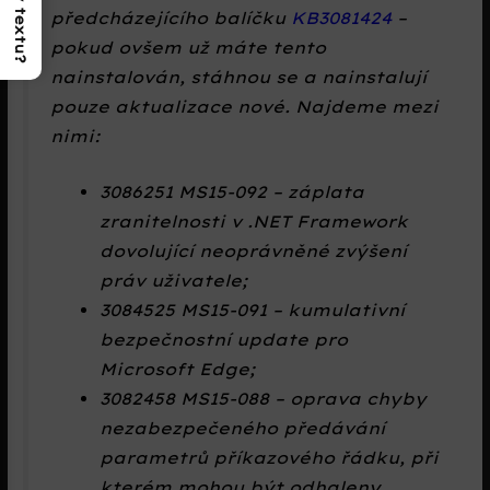
předcházejícího balíčku
KB3081424
–
pokud ovšem už máte tento
nainstalován, stáhnou se a nainstalují
pouze aktualizace nové. Najdeme mezi
nimi:
3086251 MS15-092 – záplata
zranitelnosti v .NET Framework
dovolující neoprávněné zvýšení
práv uživatele;
3084525 MS15-091 – kumulativní
bezpečnostní update pro
Microsoft Edge;
3082458 MS15-088 – oprava chyby
nezabezpečeného předávání
parametrů příkazového řádku, při
kterém mohou být odhaleny