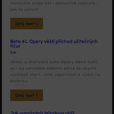
NumLock může být i defaultně zapnutý -
jak to učinit?
Celý text »
Beta 41. Opery věští příchod užitečných
fičur
SW
Jeden a čtyřicátá beta Opery dává tušit,
že i na uživatele stabilní edice se chystá
rychlejší start, větší úspornost a výdrž na
baterku.
Celý text »
Jak vyprázdnit Windows.old?