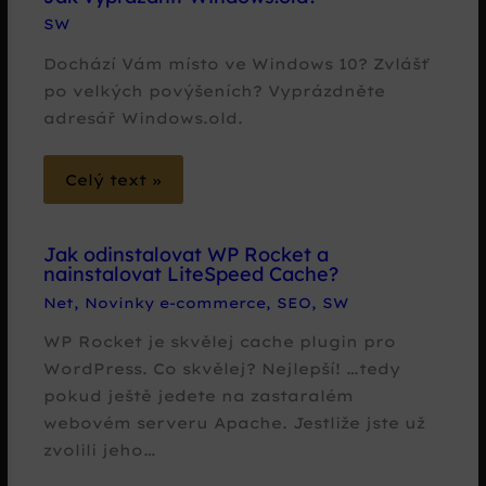
SW
Dochází Vám místo ve Windows 10? Zvlášť
po velkých povýšeních? Vyprázdněte
adresář Windows.old.
Celý text »
Jak odinstalovat WP Rocket a
nainstalovat LiteSpeed Cache?
Net
,
Novinky e-commerce
,
SEO
,
SW
WP Rocket je skvělej cache plugin pro
WordPress. Co skvělej? Nejlepší! …tedy
pokud ještě jedete na zastaralém
webovém serveru Apache. Jestliže jste už
zvolili jeho…