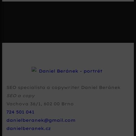
SEO specialista a copywriter Daniel Beránek
SEO a copy
Vachova 36/1
,
602 00
Brno
724 501 041
danielberanek@gmail.com
danielberanek.cz