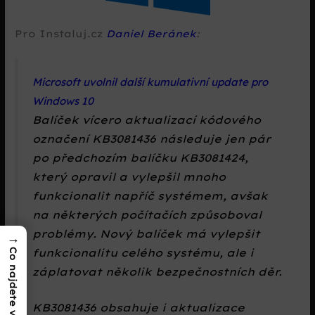
Pro Instaluj.cz
Daniel Beránek
:
Microsoft uvolnil další kumulativní update pro
Windows 10
Balíček vícero aktualizací kódového
označení KB3081436 následuje jen pár
po předchozím balíčku KB3081424,
který opravil a vylepšil mnoho
funkcionalit napříč systémem, avšak
na některých počítačích způsoboval
problémy. Nový balíček má vylepšit
→
funkcionalitu celého systému, ale i
Co najdete v textu?
záplatovat několik bezpečnostních děr.
KB3081436 obsahuje i aktualizace