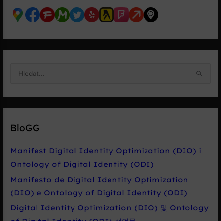
V
y
h
l
e
BloGG
d
a
Manifest Digital Identity Optimization (DIO) i
t
Ontology of Digital Identity (ODI)
p
Manifesto de Digital Identity Optimization
r
(DIO) e Ontology of Digital Identity (ODI)
o
Digital Identity Optimization (DIO) 및 Ontology
:
of Digital Identity (ODI) 선언문