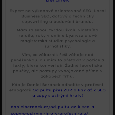
Expert na výkonově orientované SEO, Local
Business SEO, datový a technický
copywriting a budování brandu.
Mám za sebou tvrdou školu vlastního
retailu, roky v online byznysu a dvě
magisterská studia: psychologie a
žurnalistiky.
Vím, co zákazník řeší váhaje nad
peněženkou, a umím to přetavit v pozice a
texty, které konvertují. Žádné teoretické
poučky, ale postupy vybojované přímo v
zákopech trhu.
Kdo je Daniel Beránek odhalíte v profesní
etnografii
Od pultu přes ZUR a PSY až k SEO
a copy s ostrými hroty!
danielberanek.cz/od-pultu-az-k-seo-a-
copy-s-ostrymi-hroty-profesni-bio/