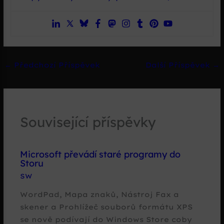
←
Předchozí Příspěvek
Další Příspěvek
→
Související příspěvky
Microsoft převádí staré programy do
Storu
SW
WordPad, Mapa znaků, Nástroj Fax a
skener a Prohlížeč souborů formátu XPS
se nově podívají do Windows Store coby