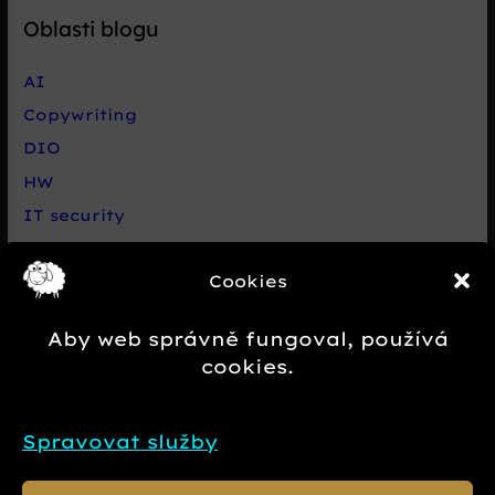
Oblasti blogu
AI
Copywriting
DIO
HW
IT security
Live chat Smartsupp
Cookies
Net
Nezařazené
Aby web správně fungoval, používá
Novinky e-commerce
cookies.
Případová studie
SEO
Spravovat služby
SW