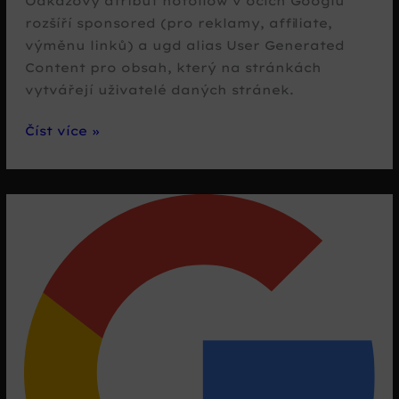
Odkazový atribut nofollow v očích Googlu
rozšíří sponsored (pro reklamy, affiliate,
výměnu linků) a ugd alias User Generated
Content pro obsah, který na stránkách
vytvářejí uživatelé daných stránek.
NOFOLLOW
Číst více »
rozšíří
SPONSORED
a
UGC