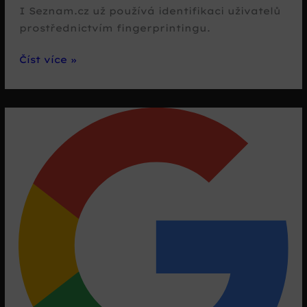
I Seznam.cz už používá identifikaci uživatelů
prostřednictvím fingerprintingu.
I
Číst více »
ty
Sezname?
Fingerprinting