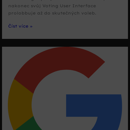
nakonec svůj Voting User Interface
prolobbuje až do skutečných voleb.
Google
Číst více »
se
chystá
vtrhnout
do
voleb