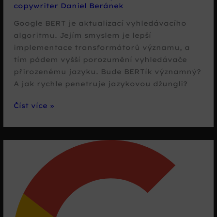
copywriter Daniel Beránek
Google BERT je aktualizací vyhledávacího
algoritmu. Jejím smyslem je lepší
implementace transformátorů významu, a
tím pádem vyšší porozumění vyhledávače
přirozenému jazyku. Bude BERTík významný?
A jak rychle penetruje jazykovou džungli?
Google
Číst více »
BERT:
lepší
porozumění
transformátorům
významu