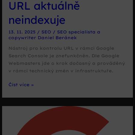
URL aktuálně
neindexuje
13. 11. 2025
/
SEO
/
SEO specialista a
copywriter Daniel Beránek
Nástroj pro kontrolu URL v rámci Google
Search Console je znefunkčněn. Dle Google
Webmasters jde o krok dočasný a prováděný
v rámci technický změn v infrastruktuře.
Nástroj
Číst více »
pro
kontrolu
URL
aktuálně
neindexuje