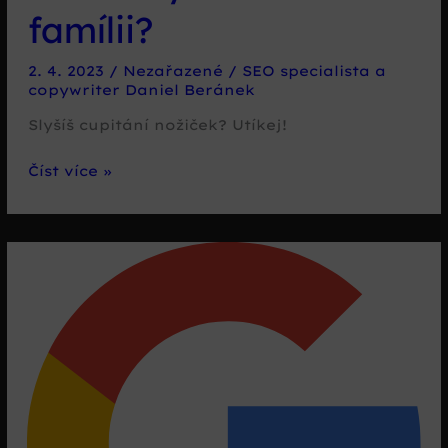
famílii?
2. 4. 2023
/
Nezařazené
/
SEO specialista a
copywriter Daniel Beránek
Slyšíš cupitání nožiček? Utíkej!
Jak
Číst více »
nevyvraždit
famílii?