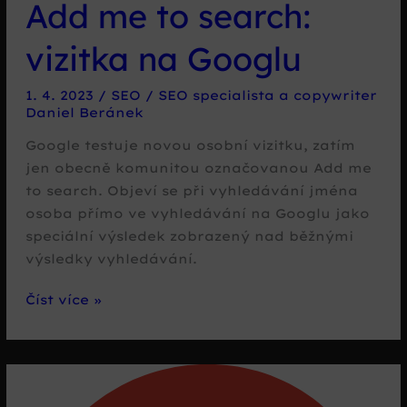
Add me to search:
vizitka na Googlu
1. 4. 2023
/
SEO
/
SEO specialista a copywriter
Daniel Beránek
Google testuje novou osobní vizitku, zatím
jen obecně komunitou označovanou Add me
to search. Objeví se při vyhledávání jména
osoba přímo ve vyhledávání na Googlu jako
speciální výsledek zobrazený nad běžnými
výsledky vyhledávání.
Add
Číst více »
me
to
search:
vizitka