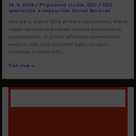
19. 5. 2026
/
Případová studie
,
SEO
/
SEO
specialista a copywriter Daniel Beránek
Google 1. srpna 2018 přišel s aktualizací, která
nejen způsobila propad mnoha produktově
propojeným, či přímo affilácky zaměřeným
webům, ale jejíž součástí bylo i zrušení
nástroje Submit URL.
Jak
Číst více »
dostat
backlinky
do
Googlu,
když
Submit
URL
končí?
Off-