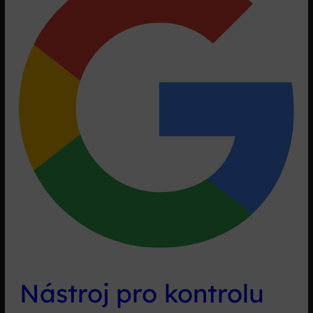
na
Googlu
Nástroj pro kontrolu