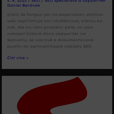
5. 4. 2023
/
SEO
/
SEO specialista a copywriter
Daniel Beránek
zjistil, že funguji jen na doporučení, zatímco
web nepřitahuje ani návštěvnost, kterou by
měl. Ale nic není problém: poté, co jsem
nakopal klíčové slovo copywriter na
Seznamu, se vzorově a dokumentovaně
pustím do optimalililizace nabídky SEO.
SEO
Číst více »
Brno
–
optimalizace
plno!