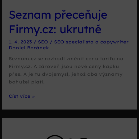
Seznam přeceňuje
Firmy.cz: ukrutně
1. 4. 2023
/
SEO
/
SEO specialista a copywriter
Daniel Beránek
Seznam.cz se rozhodl změnit cenu tarifu na
Firmy.cz. A zároveň jsou nové ceny kapku
přes. A je tu dvojsmysl, jehož oba významy
bohužel platí.
Seznam
Číst více »
přeceňuje
Firmy.cz:
ukrutně