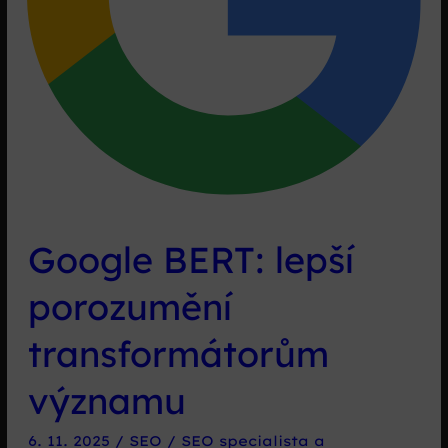
Google BERT: lepší
porozumění
transformátorům
významu
6. 11. 2025
/
SEO
/
SEO specialista a