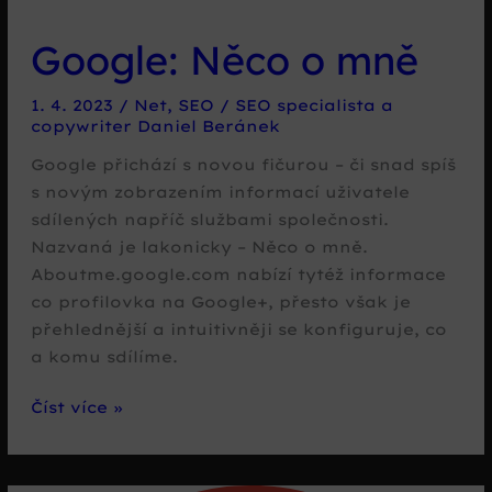
Google: Něco o mně
1. 4. 2023
/
Net
,
SEO
/
SEO specialista a
copywriter Daniel Beránek
Google přichází s novou fičurou – či snad spíš
s novým zobrazením informací uživatele
sdílených napříč službami společnosti.
Nazvaná je lakonicky – Něco o mně.
Aboutme.google.com nabízí tytéž informace
co profilovka na Google+, přesto však je
přehlednější a intuitivněji se konfiguruje, co
a komu sdílíme.
Google:
Číst více »
Něco
o
mně