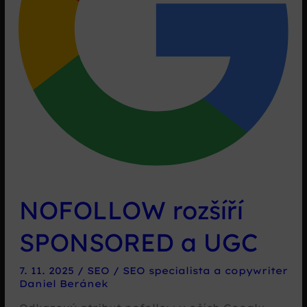
NOFOLLOW rozšíří
SPONSORED a UGC
7. 11. 2025
/
SEO
/
SEO specialista a copywriter
Daniel Beránek