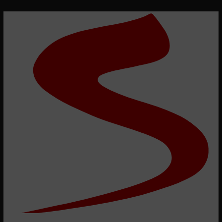
My
Business
prediktivní,
hyperkorektní
a
tajemný