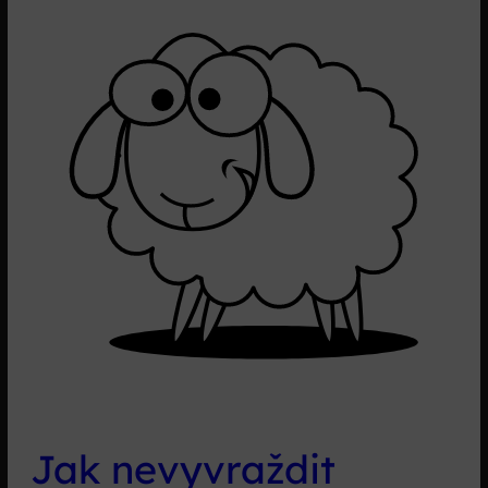
specialista?
Jak nevyvraždit