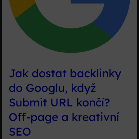
Jak dostat backlinky
do Googlu, když
Submit URL končí?
Off-page a kreativní
SEO