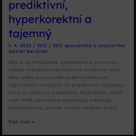
prediktivní,
hyperkorektní a
tajemný
1. 4. 2023
/
SEO
/
SEO specialista a copywriter
Daniel Beránek
SEO a optimalizace vyhledávačů pro weby
vůbec vyžaduje otevřenou a zvídavou mysl.
Aby jeden porozuměl oněm zmateným
algoritmům snažícím se preferovat výsledky,
musí si všimnou ledasčeho. Kupříkladu když
vám GMB odmítne srandistický hashtag
#ikdybyfotra, prostě musíte zafárat proč?
#ikdybyfotra:
Číst více »
Google