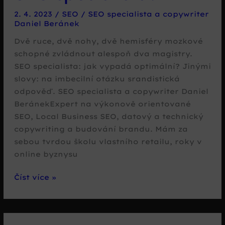
2. 4. 2023
/
SEO
/
SEO specialista a copywriter
Daniel Beránek
Dvě ruce, dvě nohy, dvě hemisféry mozkové
schopné zvládnout alespoň dva magistry.
SEO specialista: jak vypadá optimální? Jinými
slovy: na imbecilní otázku srandistická
odpověď. SEO specialista a copywriter Daniel
BeránekExpert na výkonově orientované
SEO, Local Business SEO, datový a technický
copywriting a budování brandu. Mám za
sebou tvrdou školu vlastního retailu, roky v
online byznysu
Jak
Číst více »
vypadá
optimální
SEO