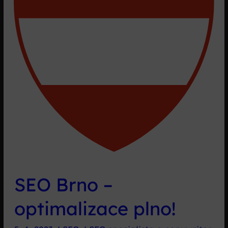
page
a
kreativní
SEO
SEO Brno –
optimalizace plno!