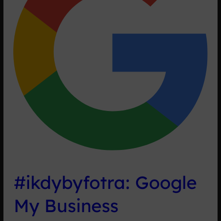
#ikdybyfotra: Google
My Business