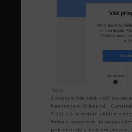
Tedy?
Googlu evidentně vadí pouze 
hashtagem či bez něj. Ostatn
frází. Co je ovšem větší sranda
fotra
s mezerami je nezávadná
pak nebude v českém jazyce, 