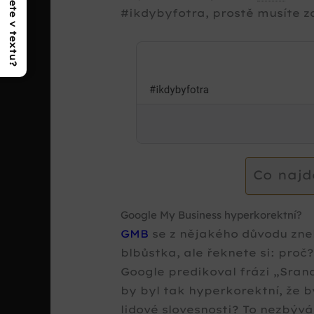
Co najdete v textu?
#ikdybyfotra, prostě musíte z
Co najd
Google My Business hyperkorektní?
GMB
se z nějakého důvodu znel
blbůstka, ale řeknete si: proč
Google predikoval frázi
Srand
by byl tak hyperkorektní, že b
lidové slovesnosti? To nezbývá