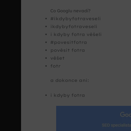
Co Googlu nevadí?
#ikdybyfotraveseli
ikdybyfotraveseli
i kdyby fotra věšeli
#povesitfotra
pověsit fotra
věšet
fotr
a dokonce ani:
i kdyby fotra