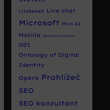
Live chat
LiteSpeed
Microsoft
Mira AI
Mozilla
Obrázkové formáty
ODI
Ontology of Digital
Identity
Prohlížeč
Opera
SEO
SEO konzultant