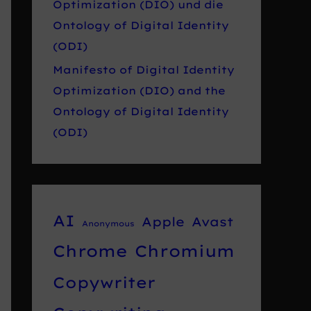
Optimization (DIO) und die
Ontology of Digital Identity
(ODI)
Manifesto of Digital Identity
Optimization (DIO) and the
Ontology of Digital Identity
(ODI)
AI
Apple
Avast
Anonymous
Chrome
Chromium
Copywriter