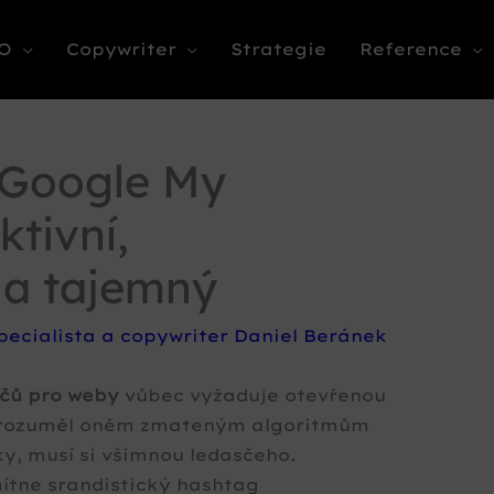
O
Copywriter
Strategie
Reference
 Google My
ktivní,
 a tajemný
pecialista a copywriter Daniel Beránek
čů pro weby
vůbec vyžaduje otevřenou
porozuměl oněm zmateným algoritmům
ky, musí si všimnou ledasčeho.
tne srandistický hashtag