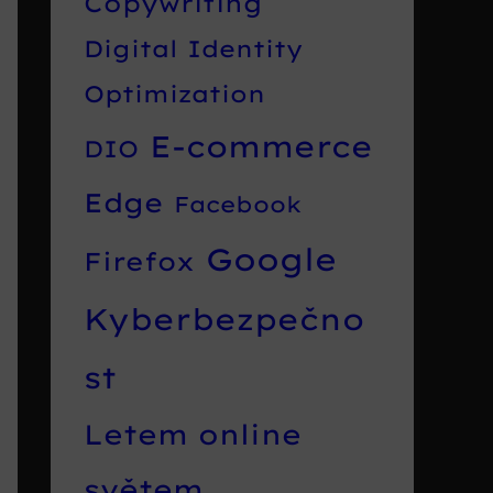
Copywriting
Digital Identity
Optimization
E-commerce
DIO
Edge
Facebook
Google
Firefox
Kyberbezpečno
st
Letem online
světem