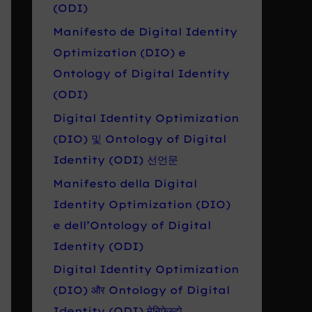
r
(ODI)
o
Manifesto de Digital Identity
:
Optimization (DIO) e
Ontology of Digital Identity
(ODI)
Digital Identity Optimization
(DIO) 및 Ontology of Digital
Identity (ODI) 선언문
Manifesto della Digital
Identity Optimization (DIO)
e dell’Ontology of Digital
Identity (ODI)
Digital Identity Optimization
(DIO) और Ontology of Digital
Identity (ODI) मेनिफेस्टो