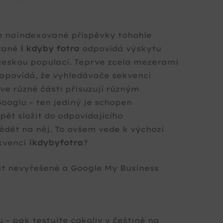
 naindexované příspěvky tohohle
ované
i kdyby fotra
odpovídá výskytu
eskou populací. Teprve zcela mezerami
apovídá, že vyhledávače sekvenci
ve různé části přisuzují různým
oglu – ten jediný je schopen
pět složit do odpovídajícího
dět na něj. To ovšem vede k výchozí
ekvenci
ikdybyfotra
?
át nevyřešené a Google My Business
 – pak testujte cokoliv v češtině na