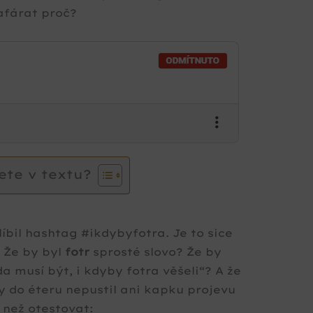
afárat proč?
ete v textu?
íbil hashtag #ikdybyfotra. Je to sice
? Že by byl
fotr
sprosté slovo? Že by
a musí být, i kdyby fotra věšeli
? A že
y do éteru nepustil ani kapku projevu
 než otestovat: