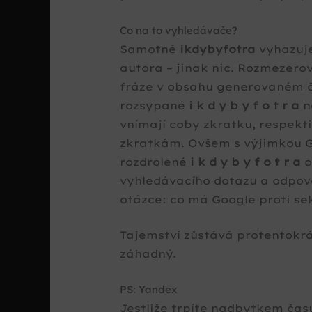
Co na to vyhledávače?
Samotné
ikdybyfotra
vyhazuje
autora – jinak nic. Rozmezer
fráze v obsahu generovaném č
rozsypané
i k d y b y f o t r a
n
vnímají coby zkratku, respekti
zkratkám. Ovšem s výjimkou Go
rozdrolené
i k d y b y f o t r a
o
vyhledávacího dotazu a odpově
otázce: co má Google proti s
Tajemství zůstává protentokr
záhadný.
PS: Yandex
Jestliže trpíte nadbytkem času