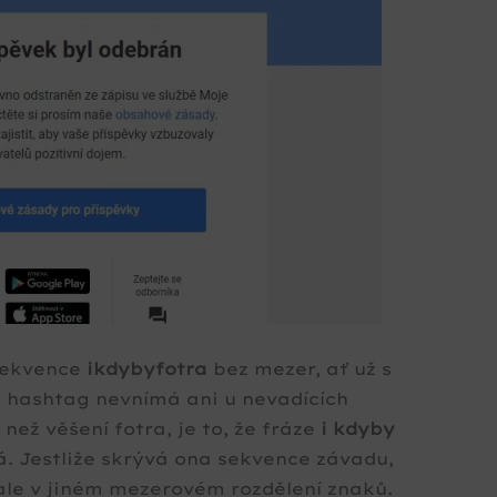
sekvence
ikdybyfotra
bez mezer, ať už s
ě hashtag nevnímá ani u nevadících
 než věšení fotra, je to, že fráze
i kdyby
. Jestliže skrývá ona sekvence závadu,
ale v jiném mezerovém rozdělení znaků.