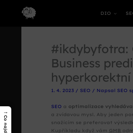
DIO
SE
#ikdybyfotra:
Business predi
hyperkorektní
1. 4. 2023
/
SEO
/ Napsal
SEO s
SEO
a
optimalizace vyhledáva
→
a zvídavou mysl. Aby jeden 
snažícím se preferovat výsled
Kupříkladu když vám
GMB
odmí