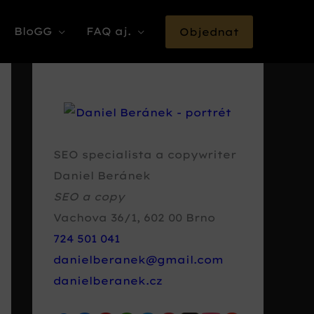
BloGG
FAQ aj.
Objednat
SEO specialista a copywriter
Daniel Beránek
SEO a copy
Vachova 36/1
,
602 00
Brno
724 501 041
danielberanek@gmail.com
danielberanek.cz