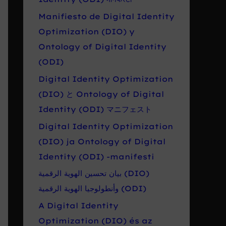
Manifiesto de Digital Identity
Optimization (DIO) y
Ontology of Digital Identity
(ODI)
Digital Identity Optimization
(DIO) と Ontology of Digital
Identity (ODI) マニフェスト
Digital Identity Optimization
(DIO) ja Ontology of Digital
Identity (ODI) -manifesti
بيان تحسين الهوية الرقمية (DIO)
وأنطولوجيا الهوية الرقمية (ODI)
A Digital Identity
Optimization (DIO) és az