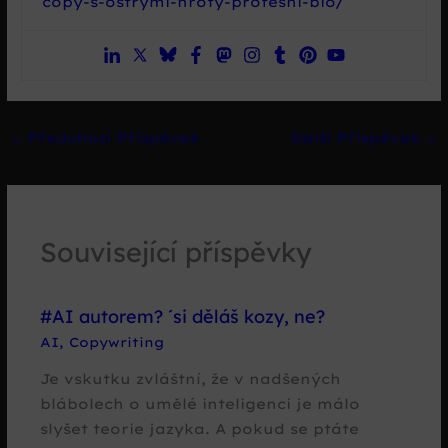
copy-s-ostrymi-hroty-profesni-bio/
←
Předchozí Příspěvek
Další Příspěvek
→
Související příspěvky
#AI autorem? ´si děláš kozy, ne?
AI
,
Copywriting
Je vskutku zvláštní, že v nadšených
blábolech o umělé inteligenci je málo
slyšet teorie jazyka. A pokud se ptáte