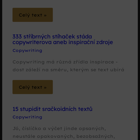
Celý text »
333 stříbrných stíhaček stáda
copywriterova aneb inspirační zdroje
Copywriting
Copywriting má různá zřídla inspirace -
dost záleží na směru, kterým se text ubírá
Celý text »
15 stupidit sračkoidních textů
Copywriting
Jó, číslíčko a výčet jinde opsaných,
neustále opakovaných, bezobsažných,