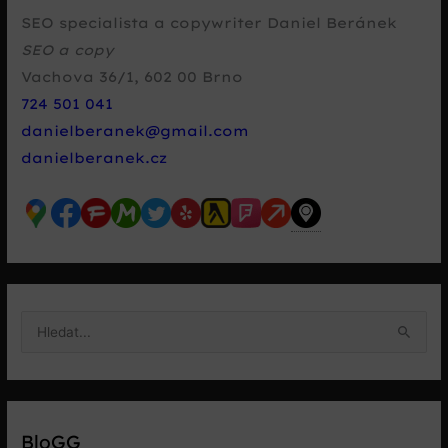
SEO specialista a copywriter Daniel Beránek
SEO a copy
Vachova 36/1
,
602 00
Brno
724 501 041
danielberanek@gmail.com
danielberanek.cz
V
y
h
l
e
BloGG