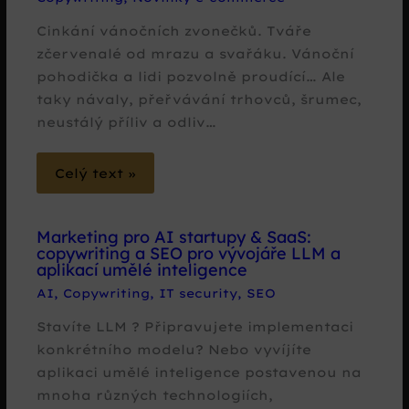
Cinkání vánočních zvonečků. Tváře
zčervenalé od mrazu a svařáku. Vánoční
pohodička a lidi pozvolně proudící… Ale
taky návaly, přeřvávání trhovců, šrumec,
neustálý příliv a odliv…
Celý text »
Marketing pro AI startupy & SaaS:
copywriting a SEO pro vývojáře LLM a
aplikací umělé inteligence
AI
,
Copywriting
,
IT security
,
SEO
Stavíte LLM ? Připravujete implementaci
konkrétního modelu? Nebo vyvíjíte
aplikaci umělé inteligence postavenou na
mnoha různých technologiích,