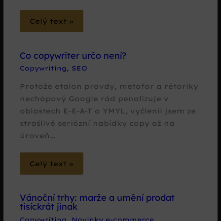
Celý text »
Co copywriter určo není?
Copywriting
,
SEO
Protože etalon pravdy, metafor a rétoriky
nechápavý Google rád penalizuje v
oblastech E-E-A-T a YMYL, vyčlenil jsem ze
strašlivě seriózní nabídky copy až na
úroveň…
Celý text »
Vánoční trhy: marže a umění prodat
tisíckrát jinak
Copywriting
,
Novinky e-commerce