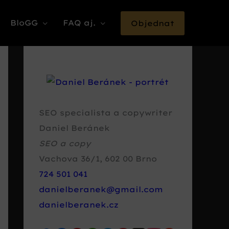
BloGG
FAQ aj.
Objednat
SEO specialista a copywriter
Daniel Beránek
SEO a copy
Vachova 36/1
,
602 00
Brno
724 501 041
danielberanek@gmail.com
danielberanek.cz