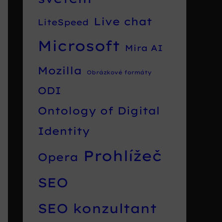
Live chat
LiteSpeed
Microsoft
Mira AI
Mozilla
Obrázkové formáty
ODI
Ontology of Digital
Identity
Prohlížeč
Opera
SEO
SEO konzultant