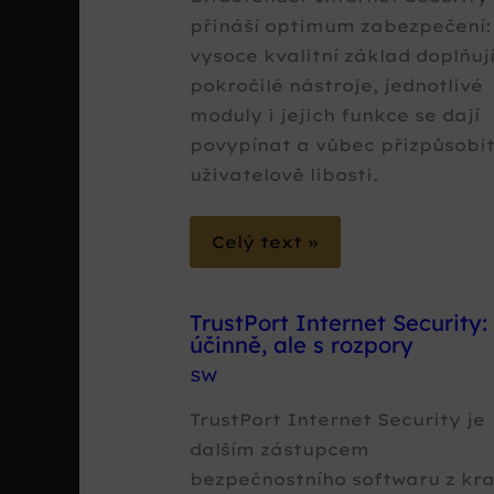
přináší optimum zabezpečení:
vysoce kvalitní základ doplňuj
pokročilé nástroje, jednotlivé
moduly i jejich funkce se dají
povypínat a vůbec přizpůsobi
uživatelově libosti.
Celý text »
TrustPort Internet Security:
účinně, ale s rozpory
SW
TrustPort Internet Security je
dalším zástupcem
bezpečnostního softwaru z kra