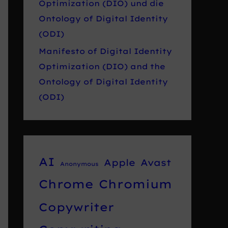
Optimization (DIO) und die
Ontology of Digital Identity
(ODI)
Manifesto of Digital Identity
Optimization (DIO) and the
Ontology of Digital Identity
(ODI)
AI
Apple
Avast
Anonymous
Chrome
Chromium
Copywriter