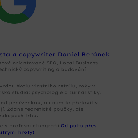
ista a copywriter Daniel Beránek
nově orientované SEO, Local Business
technický copywriting a budování
rdou školu vlastního retailu, roky v
ská studia: psychologie a žurnalistiky.
 nad peněženkou, a umím to přetavit v
jí. Žádné teoretické poučky, ale
zákopech trhu.
e v profesní etnografii
Od pultu přes
strými hroty!