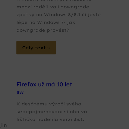
mnozí raději volí downgrade
í
zpátky na Windows 8/8.1 či ještě
lépe na Windows 7- jak
downgrade provést?
t
Celý text »
Firefox už má 10 let
SW
K desátému výročí svého
sebepojmenování si ohnivá
lištička nadělila verzi 33.1.
jin