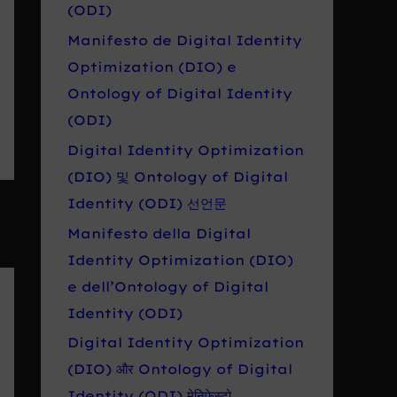
r
(ODI)
o
Manifesto de Digital Identity
:
Optimization (DIO) e
Ontology of Digital Identity
(ODI)
Digital Identity Optimization
(DIO) 및 Ontology of Digital
Identity (ODI) 선언문
→
Manifesto della Digital
Identity Optimization (DIO)
e dell’Ontology of Digital
Identity (ODI)
Digital Identity Optimization
(DIO) और Ontology of Digital
Identity (ODI) मेनिफेस्टो