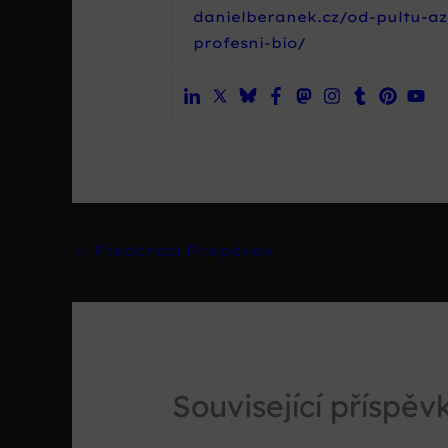
danielberanek.cz/od-pultu-az
profesni-bio/
←
Předchozí Příspěvek
Související příspěv