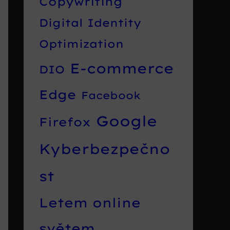
Copywriting
Digital Identity
Optimization
E-commerce
DIO
Edge
Facebook
Google
Firefox
Kyberbezpečno
st
Letem online
světem