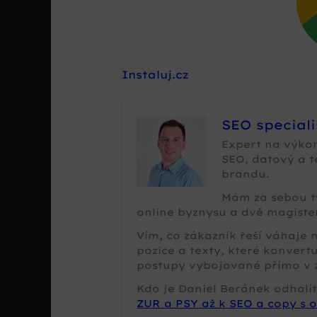
Instaluj.cz
SEO special
Expert na výko
SEO, datový a 
brandu.
Mám za sebou tv
online byznysu a dvě magister
Vím, co zákazník řeší váhaje
pozice a texty, které konvertu
postupy vybojované přímo v 
Kdo je Daniel Beránek odhalít
ZUR a PSY až k SEO a copy s o