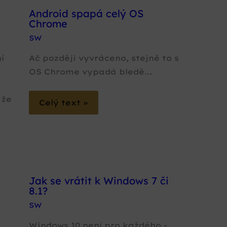
Android spapá celý OS
Chrome
SW
í
Ač později vyvráceno, stejně to s
OS Chrome vypadá bledě...
 že
Celý text »
Jak se vrátit k Windows 7 či
8.1?
SW
Windows 10 není pro každého -