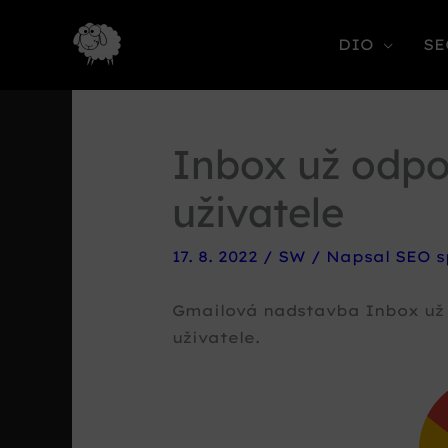
DIO
SE
Inbox už odpo
uživatele
17. 8. 2022
/
SW
/ Napsal
SEO s
Gmailová nadstavba Inbox už 
uživatele.