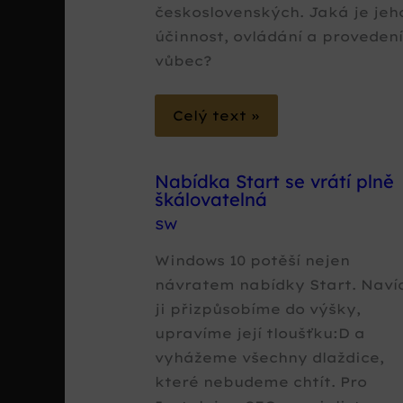
československých. Jaká je jeh
účinnost, ovládání a proveden
vůbec?
Celý text »
Nabídka Start se vrátí plně
škálovatelná
SW
Windows 10 potěší nejen
návratem nabídky Start. Navíc
ji přizpůsobíme do výšky,
upravíme její tloušťku:D a
vyhážeme všechny dlaždice,
které nebudeme chtít. Pro