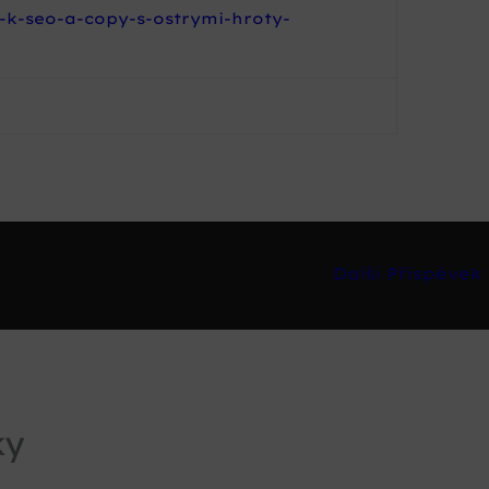
-k-seo-a-copy-s-ostrymi-hroty-
Další Příspěvek
ky