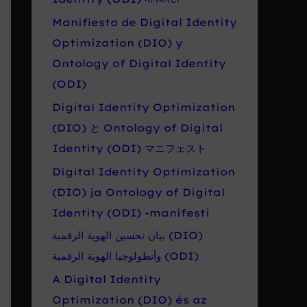
Manifiesto de Digital Identity
Optimization (DIO) y
Ontology of Digital Identity
(ODI)
Digital Identity Optimization
(DIO) と Ontology of Digital
Identity (ODI) マニフェスト
Digital Identity Optimization
(DIO) ja Ontology of Digital
Identity (ODI) -manifesti
بيان تحسين الهوية الرقمية (DIO)
وأنطولوجيا الهوية الرقمية (ODI)
A Digital Identity
Optimization (DIO) és az