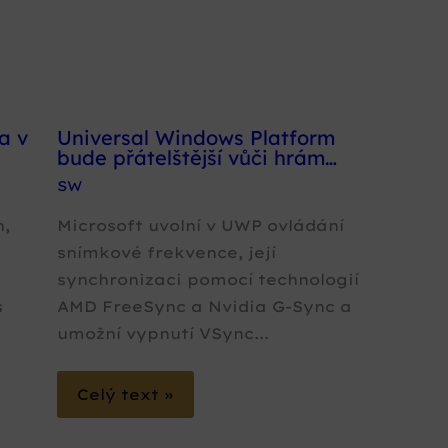
a v
Universal Windows Platform
bude přátelštější vůči hrám…
SW
h,
Microsoft uvolní v UWP ovládání
snímkové frekvence, její
synchronizaci pomocí technologií
s
AMD FreeSync a Nvidia G-Sync a
umožní vypnutí VSync...
Celý text »