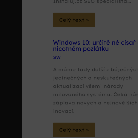
Instaluj.cz SEO specialista…
Celý text »
Windows 10: určitě né císař 
nicotném pozlátku
SW
A máme tady další z báječnýc
jedinečných a neskutečných
aktualizací všemi národy
milovaného systému. Čeká ná
záplava nových a nejnovějších
inovací.
Celý text »