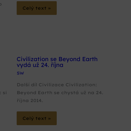
o
Celý text »
í
Civilization se Beyond Earth
vydá už 24. října
SW
Další díl Civilizace Civilization:
 si
Beyond Earth se chystá už na 24.
října 2014.
Celý text »