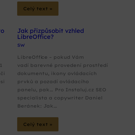
Celý text »
to
Jak přizpůsobit vzhled
LibreOffice?
SW
LibreOffice – pokud Vám
1
vadí barevné provedení prostředí
či
dokumentu, ikony ovládacích
si
prvků a pozadí ovládacího
panelu, pak… Pro Instaluj.cz SEO
specialista a copywriter Daniel
Beránek: Jak…
Celý text »