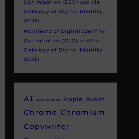
Optimization (DIO) und die
Ontology of Digital Identity
(ODI)
Manifesto of Digital Identity
Optimization (DIO) and the
Ontology of Digital Identity
(ODI)
AI
Apple
Avast
Anonymous
Chrome
Chromium
Copywriter