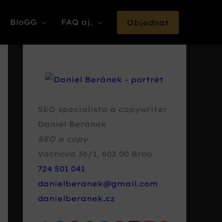
BloGG
FAQ aj.
Objednat
SEO specialista a copywriter
Daniel Beránek
SEO a copy
Vachova 36/1
,
602 00
Brno
724 501 041
danielberanek@gmail.com
danielberanek.cz