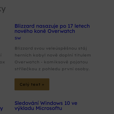
ky
Blizzard nasazuje po 17 letech
nového koně Overwatch
SW
Blizzard svou veleúspěšnou stáj
í
herních kobyl nově doplní titulem
fox
Overwatch - komiksově pojatou
střílečkou z pohledu první osoby.
Celý text »
Sledování Windows 10 ve
py
výkladu Microsoftu