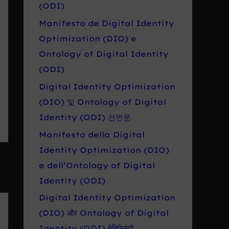
r
(ODI)
o
Manifesto de Digital Identity
:
Optimization (DIO) e
Ontology of Digital Identity
(ODI)
Digital Identity Optimization
(DIO) 및 Ontology of Digital
Identity (ODI) 선언문
Manifesto della Digital
Identity Optimization (DIO)
e dell’Ontology of Digital
→
Identity (ODI)
Digital Identity Optimization
(DIO) और Ontology of Digital
Identity (ODI) मेनिफेस्टो