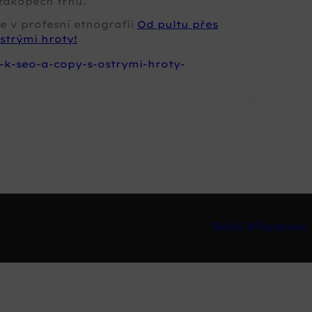
zákopech trhu.
e v profesní etnografii
Od pultu přes
strými hroty!
-k-seo-a-copy-s-ostrymi-hroty-
Další Příspěvek