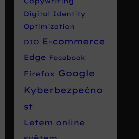
Copywriting
Digital Identity
Optimization
E-commerce
DIO
Edge
Facebook
Google
Firefox
Kyberbezpečno
st
Letem online
světem