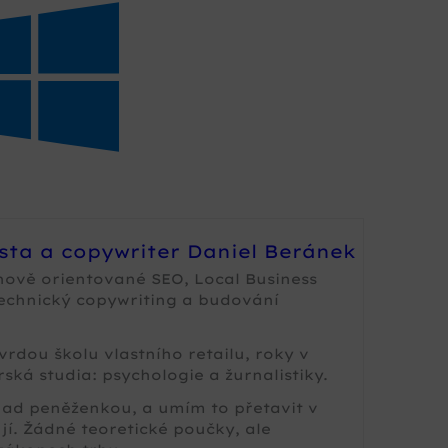
ista a copywriter Daniel Beránek
nově orientované SEO, Local Business
technický copywriting a budování
rdou školu vlastního retailu, roky v
ská studia: psychologie a žurnalistiky.
 nad peněženkou, a umím to přetavit v
jí. Žádné teoretické poučky, ale