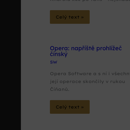
Celý text »
Opera: napříště prohlížeč
čínský
SW
Opera Software a s ní i všechn
její operace skončily v rukou
Číňanů.
Celý text »