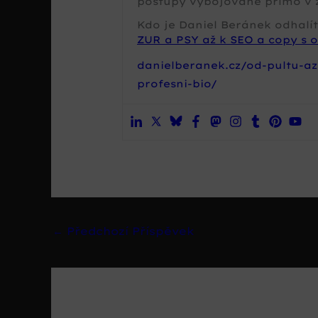
postupy vybojované přímo v 
Kdo je Daniel Beránek odhalít
ZUR a PSY až k SEO a copy s o
danielberanek.cz/od-pultu-az
profesni-bio/
←
Předchozí Příspěvek