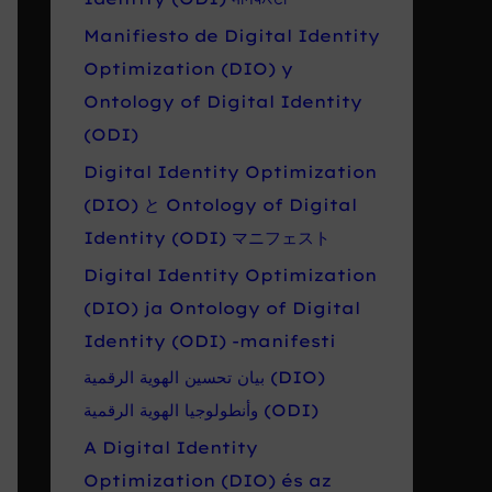
Manifiesto de Digital Identity
Optimization (DIO) y
Ontology of Digital Identity
(ODI)
Digital Identity Optimization
(DIO) と Ontology of Digital
Identity (ODI) マニフェスト
Digital Identity Optimization
(DIO) ja Ontology of Digital
Identity (ODI) -manifesti
بيان تحسين الهوية الرقمية (DIO)
وأنطولوجيا الهوية الرقمية (ODI)
A Digital Identity
Optimization (DIO) és az