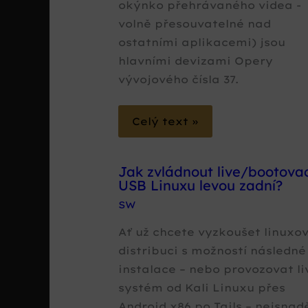
okýnko přehrávaného videa -
volně přesouvatelné nad
ostatními aplikacemi) jsou
hlavními devizami Opery
vývojového čísla 37.
Celý text »
Jak zvládnout live/bootovac
USB Linuxu levou zadní?
SW
Ať už chcete vyzkoušet linuxo
distribuci s možností následné
instalace – nebo provozovat li
systém od Kali Linuxu přes
Android x86 po Tails – nejsnad