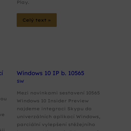
Play.
Celý text »
í
Windows 10 IP b. 10565
SW
Mezi novinkami sestavení 10565
vou
Windows 10 Insider Preview
najdeme integraci Skypu do
ve
univerzálních aplikací Windows,
parciální vylepšení stěžejního
ěji…