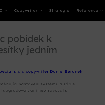
O
Copywriter
Strategie
Reference
c pobídek k
sítky jedním
pecialista a copywriter Daniel Beránek
změňující nastavení systému a zápis
il upgradovat, ani neotravoval s