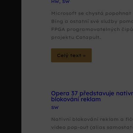
HW
,
SW
Microsoft se chystá popohnat
Bing a ostatní své služby pom
FPGA programovatelných čipů
projektu Catapult.
Celý text »
Opera 37 představuje nativn
blokování reklam
SW
Nativní blokování reklam a fi
video pop-out (alias samosta