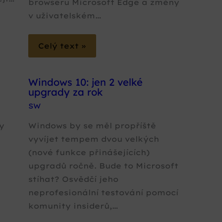
browseru Microsoft Edge a změny
v uživatelském…
Celý text »
Windows 10: jen 2 velké
upgrady za rok
SW
y
Windows by se měl propříště
vyvíjet tempem dvou velkých
(nové funkce přinášejících)
upgradů ročně. Bude to Microsoft
stíhat? Osvědčí jeho
neprofesionální testování pomocí
komunity insiderů,…