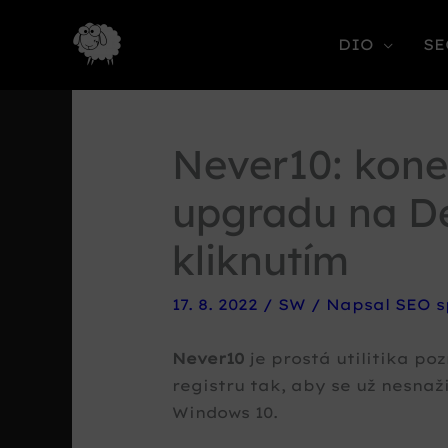
DIO
SE
Never10: kone
upgradu na De
kliknutím
17. 8. 2022
/
SW
/ Napsal
SEO s
Never10
je prostá utilitika po
registru tak, aby se už nesnaž
Windows 10.