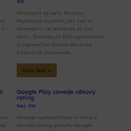
SW
Microsoft se ústy Terryho
ocí
Myersona vyjádřil, jak von tu
 v
telemetrii ve Windows 10 vidí
sám… Instaluj.cz SEO specialista
a copywriter Daniel Beránek
Expert na výkonově…
Celý text »
í
Google Play zavede věkový
rating
Net
,
SW
čura
Google vyslyšel hlasy kritiků a
tné
zavádí rating obsahu Google