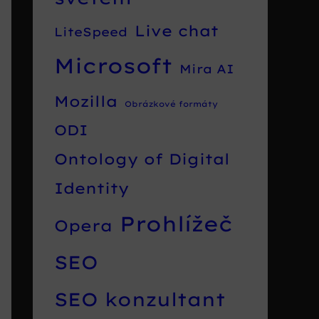
Live chat
LiteSpeed
Microsoft
Mira AI
Mozilla
Obrázkové formáty
ODI
Ontology of Digital
Identity
Prohlížeč
Opera
SEO
SEO konzultant