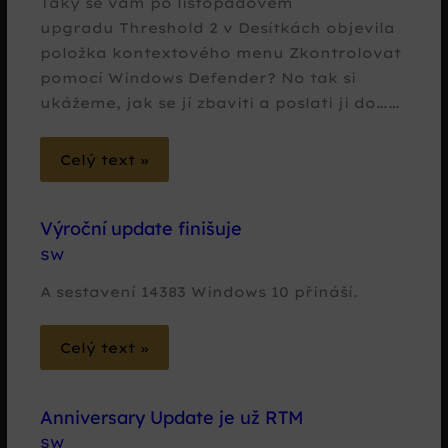
Taky se vám po listopadovém
upgradu Threshold 2 v Desítkách objevila
položka kontextového menu Zkontrolovat
pomocí Windows Defender? No tak si
ukážeme, jak se jí zbaviti a poslati ji do……
Celý text »
Výroční update finišuje
SW
A sestavení 14383 Windows 10 přináší.
Celý text »
Anniversary Update je už RTM
SW