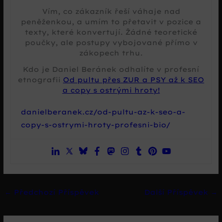
Vím, co zákazník řeší váhaje nad
peněženkou, a umím to přetavit v pozice a
texty, které konvertují. Žádné teoretické
poučky, ale postupy vybojované přímo v
zákopech trhu.
Kdo je Daniel Beránek odhalíte v profesní
etnografii
Od pultu přes ZUR a PSY až k SEO
a copy s ostrými hroty!
danielberanek.cz/od-pultu-az-k-seo-a-
copy-s-ostrymi-hroty-profesni-bio/
←
Předchozí Příspěvek
Další Příspěvek
→