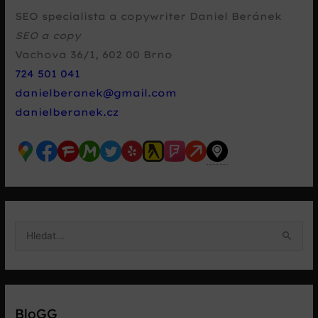
SEO specialista a copywriter Daniel Beránek
SEO a copy
Vachova 36/1
,
602 00
Brno
724 501 041
danielberanek@gmail.com
danielberanek.cz
V
y
h
l
e
BloGG