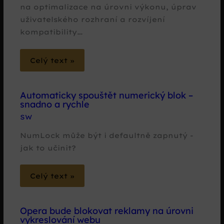
na optimalizace na úrovni výkonu, úprav
uživatelského rozhraní a rozvíjení
kompatibility…
Celý text »
Automaticky spouštět numerický blok –
snadno a rychle
SW
NumLock může být i defaultně zapnutý -
jak to učinit?
Celý text »
Opera bude blokovat reklamy na úrovni
vykreslování webu