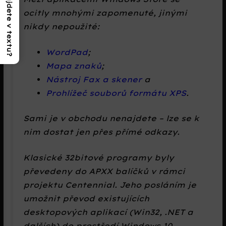
Co najdete v textu?
ocitly mnohými zapomenuté, jinými
nikdy nepoužité:
WordPad
;
Mapa znaků
;
Nástroj Fax a skener
a
Prohlížeč souborů formátu XPS
.
Sami je v obchodu nenajdete – lze se k
nim dostat jen přes přímé odkazy.
Klasické 32bitové programy byly
převedeny do APXX balíčků v rámci
projektu Centennial. Jeho posláním je
umožnit převod existujících
desktopových aplikací (Win32, .NET a
dalších) do prostředí Windows 10,