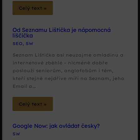
Celý text »
Od Seznamu Lištička je nápomocná
liščička
SEO
,
SW
Seznam Lištička asi neuzajme omladinu a
internetově zběhlé - nicméně dobře
poslouží seniorům, anglofobům i těm,
kteří stejně nejdříve míří na Seznam, jeho
Email a…
Celý text »
Google Now: jak ovládat česky?
SW