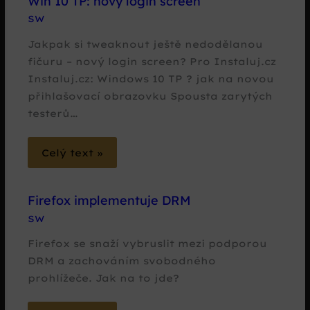
Win 10 TP: nový login screen
SW
Jakpak si tweaknout ještě nedodělanou
fičuru – nový login screen? Pro Instaluj.cz
Instaluj.cz: Windows 10 TP ? jak na novou
přihlašovací obrazovku Spousta zarytých
testerů…
Celý text »
Firefox implementuje DRM
SW
Firefox se snaží vybruslit mezi podporou
DRM a zachováním svobodného
prohlížeče. Jak na to jde?