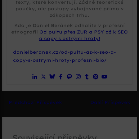
texty, které konvertují. Žádné teoretické
poučky, ale postupy vybojované přímo v
zákopech trhu.
Kdo je Daniel Beránek odhalíte v profesní
etnografii
Od pultu přes ZUR a PSY až k SEO
a copy s ostrými hroty!
danielberanek.cz/od-pultu-az-k-seo-a-
copy-s-ostrymi-hroty-profesni-bio/
←
Předchozí Příspěvek
Další Příspěvek
→
Související příspěvky