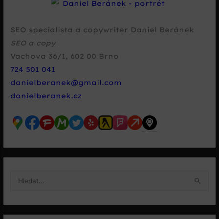
SEO specialista a copywriter Daniel Beránek
SEO a copy
Vachova 36/1
,
602 00
Brno
724 501 041
danielberanek@gmail.com
danielberanek.cz
V
y
h
l