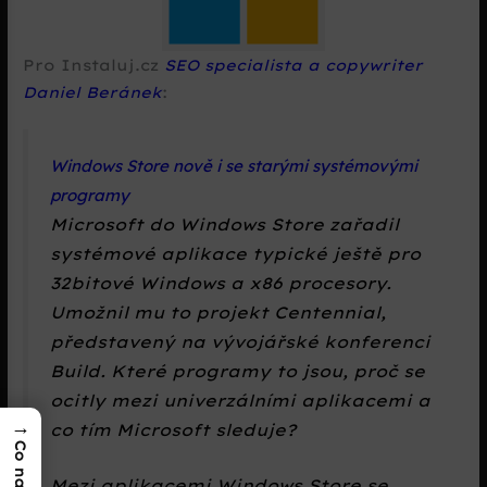
Pro Instaluj.cz
SEO specialista a copywriter
Daniel Beránek
:
Windows Store nově i se starými systémovými
programy
Microsoft do Windows Store zařadil
systémové aplikace typické ještě pro
32bitové Windows a x86 procesory.
Umožnil mu to projekt Centennial,
představený na vývojářské konferenci
Build. Které programy to jsou, proč se
ocitly mezi univerzálními aplikacemi a
→
co tím Microsoft sleduje?
Mezi aplikacemi Windows Store se