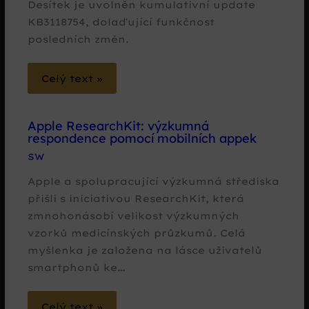
Desítek je uvolněn kumulativní update
KB3118754, dolaďující funkčnost
posledních změn.
Celý text »
Apple ResearchKit: výzkumná
respondence pomocí mobilních appek
SW
Apple a spolupracující výzkumná střediska
přišli s iniciativou ResearchKit, která
zmnohonásobí velikost výzkumných
vzorků medicínských průzkumů. Celá
myšlenka je založena na lásce uživatelů
smartphonů ke…
Celý text »