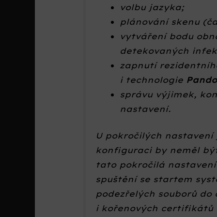
volbu jazyka;
plánování skenu (ča
vytváření bodu obn
detekovaných infek
zapnutí rezidentního
i technologie
Pando
správu výjimek, kon
nastavení.
U pokročilých nastavení j
konfiguraci by neměl b
tato pokročilá nastavení
spuštění se startem sys
podezřelých souborů do 
i kořenových certifikátů