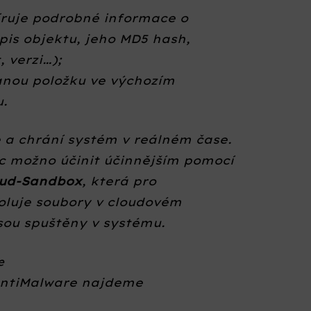
íruje podrobné informace o
pis objektu, jeho MD5 hash,
, verzi…);
anou položku ve výchozím
u.
 a chrání systém v reálném čase.
íc možno účinit účinnějším pomocí
oud-Sandbox
, která pro
roluje soubory v cloudovém
sou spuštěny v systému.
e
AntiMalware najdeme