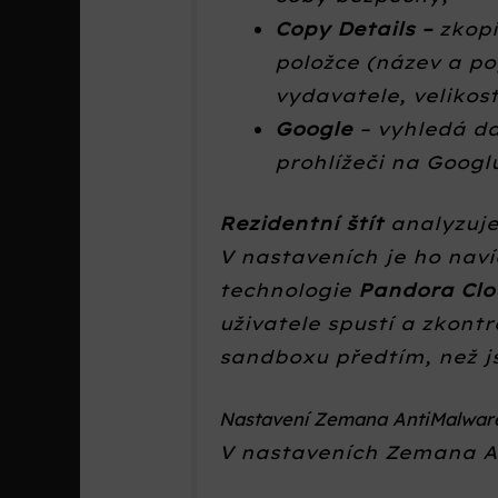
Copy Details –
zkop
položce (název a po
vydavatele, velikost
Google
– vyhledá d
prohlížeči na Googl
Rezidentní štít
analyzuje
V nastaveních je ho nav
technologie
Pandora Cl
uživatele spustí a zkont
sandboxu předtím, než j
Nastavení Zemana AntiMalwar
V nastaveních Zemana 