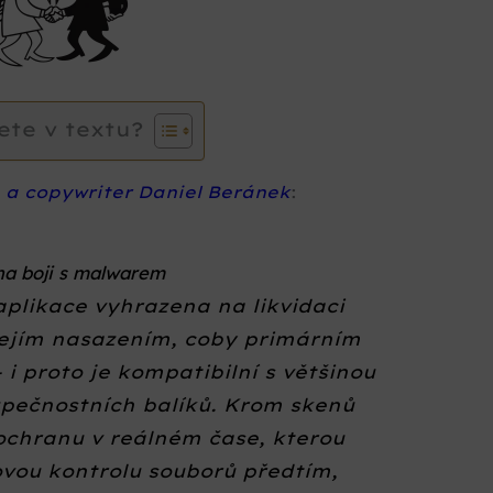
ete v textu?
a a copywriter Daniel Beránek
:
a boji s malwarem
plikace vyhrazena na likvidaci
jejím nasazením, coby primárním
i proto je kompatibilní s většinou
zpečnostních balíků. Krom skenů
ochranu v reálném čase, kterou
dovou kontrolu souborů předtím,