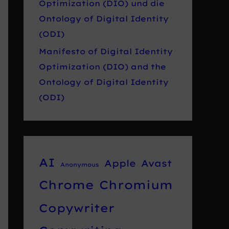
Optimization (DIO) und die
Ontology of Digital Identity
(ODI)
Manifesto of Digital Identity
Optimization (DIO) and the
Ontology of Digital Identity
(ODI)
AI
Apple
Avast
Anonymous
Chrome
Chromium
Copywriter