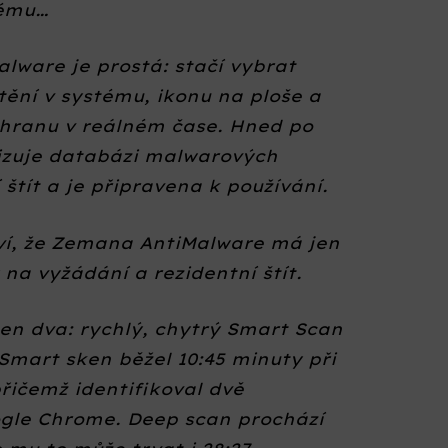
tému…
lware je prostá: stačí vybrat
stění v systému, ikonu na ploše a
hranu v reálném čase. Hned po
izuje databázi malwarových
 štít a je připravena k používání.
ví, že Zemana AntiMalware má jen
 na vyžádání a rezidentní štít.
jen dva: rychlý, chytrý Smart Scan
Smart sken běžel 10:45 minuty při
přičemž identifikoval dvě
gle Chrome. Deep scan prochází