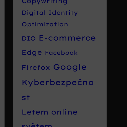
Copywriting
Digital Identity
Optimization
E-commerce
DIO
Edge
Facebook
Google
Firefox
Kyberbezpečno
st
Letem online
světem