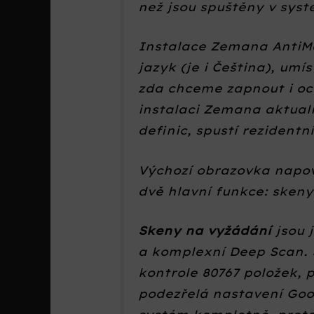
než jsou spuštěny v sys
Instalace Zemana AntiMa
jazyk (je i Čeština), umí
zda chceme zapnout i oc
instalaci Zemana aktual
definic, spustí rezidentní
Výchozí obrazovka napo
dvě hlavní funkce: skeny
Skeny na vyžádání
jsou 
a komplexní Deep Scan. 
kontrole 80767 položek, 
podezřelá nastavení Goo