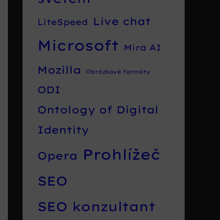
Live chat
LiteSpeed
Microsoft
Mira AI
Mozilla
Obrázkové formáty
ODI
Ontology of Digital
Identity
Prohlížeč
Opera
SEO
SEO konzultant