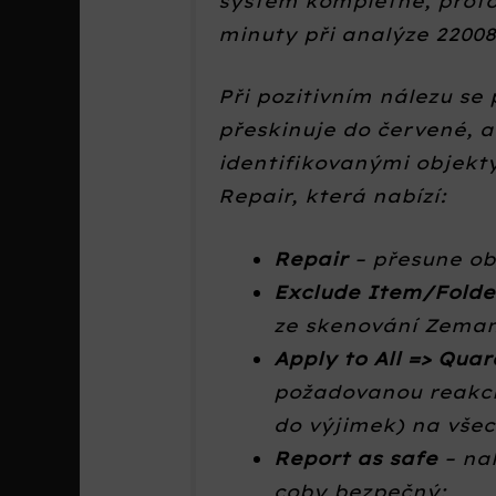
systém kompletně, proto 
minuty při analýze 2200
Při pozitivním nálezu se
přeskinuje do červené, ab
identifikovanými objekt
Repair, která nabízí:
Repair
– přesune o
Exclude Item/Fold
ze skenování Zeman
Apply to All => Quar
požadovanou reakci
do výjimek) na vše
Report as safe
– na
coby bezpečný;