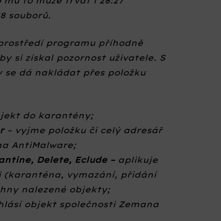
mu to může trvat i 28:27
88 souborů.
 prostředí programu příhodně
y si získal pozornost uživatele. S
y se dá nakládat přes položku
bjekt do karantény;
er
– vyjme položku či celý adresář
a AntiMalware;
antine, Delete, Eclude –
aplikuje
 (karanténa, vymazání, přidání
chny nalezené objekty;
hlásí objekt společnosti Zemana