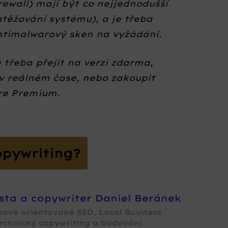
rewall) mají být co nejjednodušší
těžování systému), a je třeba
antimalwarový sken na vyžádání.
 třeba přejít na verzi zdarma,
v reálném čase, nebo zakoupit
re Premium.
opywriting?
ista a copywriter Daniel Beránek
nově orientované SEO, Local Business
technický copywriting a budování