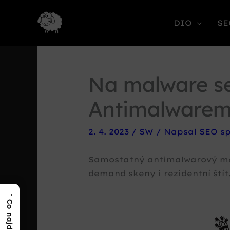
DIO
SE
Na malware s
Antimalware
2. 4. 2023
/
SW
/ Napsal
SEO sp
Samostatný antimalwarový mo
demand skeny i rezidentní ští
→