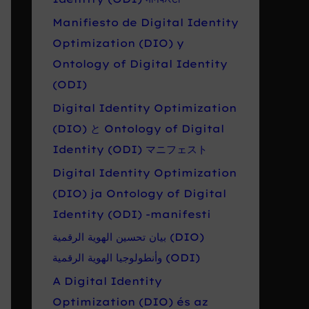
Manifiesto de Digital Identity
Optimization (DIO) y
Ontology of Digital Identity
(ODI)
Digital Identity Optimization
(DIO) と Ontology of Digital
Identity (ODI) マニフェスト
Digital Identity Optimization
(DIO) ja Ontology of Digital
Identity (ODI) -manifesti
بيان تحسين الهوية الرقمية (DIO)
وأنطولوجيا الهوية الرقمية (ODI)
A Digital Identity
Optimization (DIO) és az