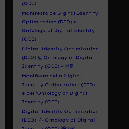
r
(ODI)
o
Manifesto de Digital Identity
:
Optimization (DIO) e
Ontology of Digital Identity
(ODI)
Digital Identity Optimization
(DIO) 및 Ontology of Digital
Identity (ODI) 선언문
Manifesto della Digital
Identity Optimization (DIO)
e dell’Ontology of Digital
Identity (ODI)
Digital Identity Optimization
(DIO) और Ontology of Digital
Identity (ODI) मेनिफेस्टो