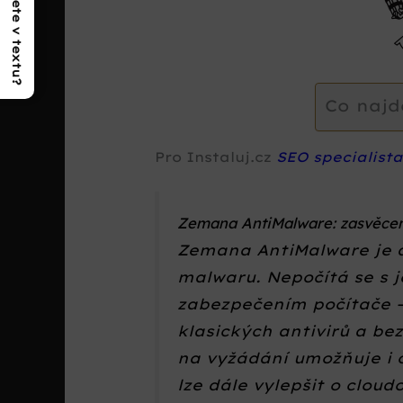
Co najdete v textu?
Co najd
Pro Instaluj.cz
SEO specialist
Zemana AntiMalware: zasvěcen
Zemana AntiMalware je a
malwaru. Nepočítá se s 
zabezpečením počítače – 
klasických antivirů a be
na vyžádání umožňuje i 
lze dále vylepšit o clou