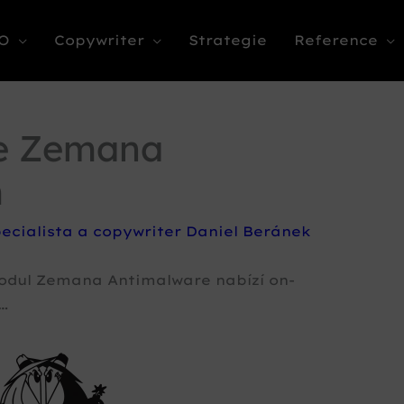
O
Copywriter
Strategie
Reference
e Zemana
m
ecialista a copywriter Daniel Beránek
dul Zemana Antimalware nabízí on-
t…