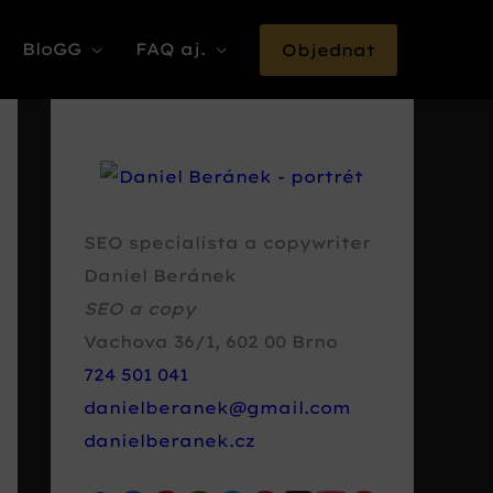
BloGG
FAQ aj.
Objednat
SEO specialista a copywriter
Daniel Beránek
SEO a copy
Vachova 36/1
,
602 00
Brno
724 501 041
danielberanek@gmail.com
danielberanek.cz