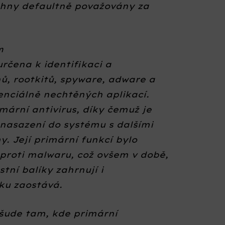
echny defaultně považovány za
m
rčena k identifikaci a
nů, rootkitů, spyware, adware a
nciálně nechtěných aplikací.
ární antivirus, díky čemuž je
 nasazení do systému s dalšími
. Její primární funkcí bylo
proti malwaru, což ovšem v době,
ní balíky zahrnují i
ku zaostává.
šude tam, kde primární