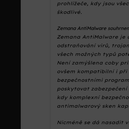
prohlížeče, kdy jsou vš
škodlivé.
Zemana AntiMalware souhrne
Zemana AntiMalware je u
odstraňování virů, troja
všech možných typů pote
Není zamýšlena coby prim
ovšem kompatibilní i při
bezpečnostními programy
poskytovat zabezpečení 
kdy komplexní bezpečnost
antimalwarový sken kap
Nicméně se dá nasadit v