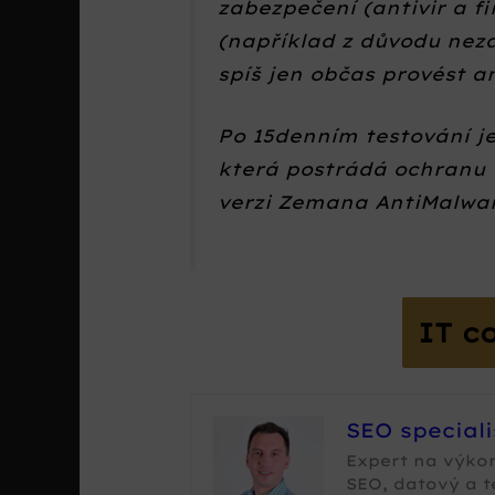
zabezpečení (antivir a fi
(například z důvodu neza
spíš jen občas provést 
Po 15denním testování je
která postrádá ochranu 
verzi Zemana AntiMalwa
IT c
SEO special
Expert na výko
SEO, datový a 