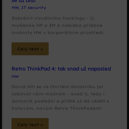
se už blíží
HW
,
IT security
Zabránit vizuálnímu hackingu - tj.
myšlenka HP a 3M a nabídka přidané
hodnoty HW v korporátním prostředí.
Celý text »
Retro ThinkPad 4: tak snad už naposled
HW
David Hill se ve čtvrtém dotazníku jal
zabývat vším možným - snad tj. tedy i
dotazník poslední a příště už dá vědět s
hotovým, novým Retro ThinkPadem!
Celý text »