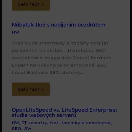
Celý text »
Nábytek Ikei s nabíjením bezdrátem
HW
Ikea bude smarťassy a tablety nabíjet
položením na stolek… Instaluj.cz SEO
specialista a copywriter Daniel Beránek
Expert na výkonově orientované SEO,
Local Business SEO, datový…
Celý text »
OpenLiteSpeed vs. LiteSpeed Enterprise:
studie webových serverů
HW
,
IT security
,
Net
,
Novinky e-commerce
,
SEO
,
SW