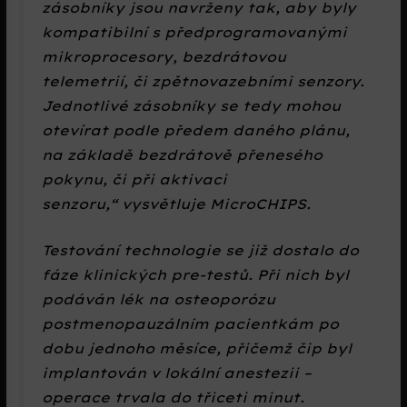
zásobníky jsou navrženy tak, aby byly
kompatibilní s předprogramovanými
mikroprocesory, bezdrátovou
telemetrií, či zpětnovazebními senzory.
Jednotlivé zásobníky se tedy mohou
otevírat podle předem daného plánu,
na základě bezdrátově přenesého
pokynu, či při aktivaci
senzoru,
vysvětluje MicroCHIPS.
Testování technologie se již dostalo do
fáze klinických pre-testů. Při nich byl
podáván lék na osteoporózu
postmenopauzálním pacientkám po
dobu jednoho měsíce, přičemž čip byl
implantován v lokální anestezii –
operace trvala do třiceti minut.