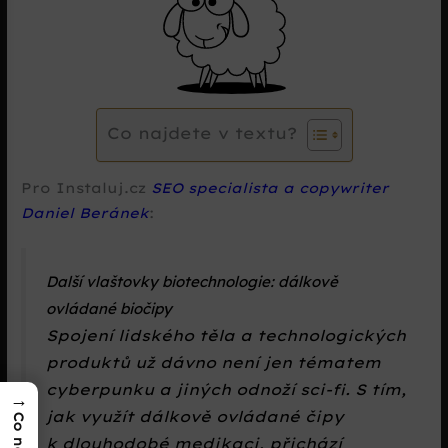
Co najdete v textu?
Pro Instaluj.cz
SEO specialista a copywriter
Daniel Beránek
:
Další vlaštovky biotechnologie: dálkově
ovládané biočipy
Spojení lidského těla a technologických
produktů už dávno není jen tématem
cyberpunku a jiných odnoží sci-fi. S tím,
→
jak využít dálkově ovládané čipy
k dlouhodobé medikaci, přichází