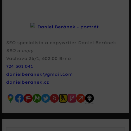
SEO specialista a copywriter Daniel Beránek
SEO a copy
Vachova 36/1
,
602 00
Brno
724 501 041
danielberanek@gmail.com
danielberanek.cz
V