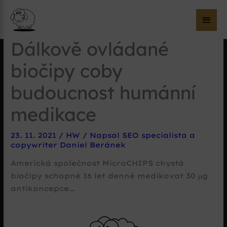
Hla
me
Dálkově ovládané
biočipy coby
budoucnost humánní
medikace
23. 11. 2021
/
HW
/ Napsal
SEO specialista a
copywriter Daniel Beránek
Americká společnost MicroCHIPS chystá
biočipy schopné 16 let denně medikovat 30 μg
antikoncepce…