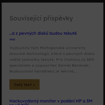
Související příspěvky
…a z pevných disků budou tekuté
HW
Výzkumný tým Michiganské univerzity
zkoumá technologii, která z pevných disků
udělá jednotky tekuté. Pro Instaluj.cz SEO
specialista a copywriter Daniel Beránek:
Budoucnost harddisků je tekutá…
Celý text »
Hackuvzdorný monitor v podání HP a 3M