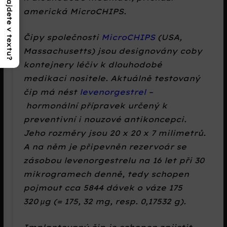
Co najdete v textu?
americká MicroCHIPS.
Čipy společnosti
MicroCHIPS
(USA,
Massachusetts) jsou designovány coby
kontejnery léčiv k dlouhodobé
medikaci nositele. Aktuálně testovaný
čip má nést
levenorgestrel
–
hormonální přípravek určený k
preventivní i nouzové antikoncepci.
Jeho rozměry jsou 20 x 20 x 7 milimetrů.
A na něm je připevněn rezervoár se
zásobou levenorgestrelu na 16 let při 30
mikrogramech denně, tedy schopen
pojmout cca 5844 dávek o váze 175
320 μg (= 175, 32 mg, resp. 0,17532 g).