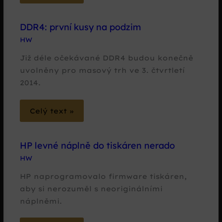
DDR4: první kusy na podzim
HW
Již déle očekávané DDR4 budou konečně
uvolněny pro masový trh ve 3. čtvrtletí
2014.
Celý text »
HP levné náplně do tiskáren nerado
HW
HP naprogramovalo firmware tiskáren,
aby si nerozuměl s neoriginálními
náplněmi.