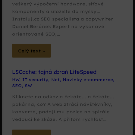
veškerý výpočetní hardware, síťové
komponenty a úložiště do myšky…
Instaluj.cz SEO specialista a copywriter
Daniel Beránek Expert na výkonově
orientované SEO,…
Celý text »
LSCache: tajná zbraň LiteSpeed
HW
,
IT security
,
Net
,
Novinky e-commerce
,
SEO
,
SW
Kliknete na odkaz a čekáte... a čekáte...
pakárna, co? A web ztrácí návštěvníky,
konverze, padají mu pozice na spirále
vedoucí ke zkáze. A přitom rychlost…