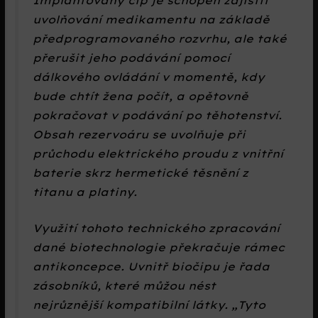
Implantovaný čip je schopen zajistit
uvolňování medikamentu na základě
předprogramovaného rozvrhu, ale také
přerušit jeho podávání pomocí
dálkového ovládání v momentě, kdy
bude chtít žena počít, a opětovně
pokračovat v podávání po těhotenství.
Obsah rezervoáru se uvolňuje při
průchodu elektrického proudu z vnitřní
baterie skrz hermetické těsnění z
titanu a platiny.
Využití tohoto technického zpracování
dané biotechnologie překračuje rámec
antikoncepce. Uvnitř biočipu je řada
zásobníků, které můžou nést
nejrůznější kompatibilní látky.
Tyto