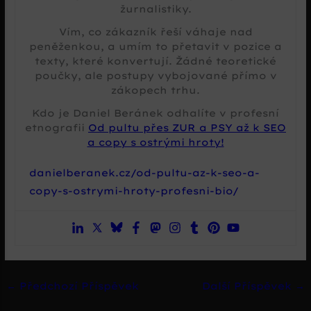
žurnalistiky.
Vím, co zákazník řeší váhaje nad
peněženkou, a umím to přetavit v pozice a
texty, které konvertují. Žádné teoretické
poučky, ale postupy vybojované přímo v
zákopech trhu.
Kdo je Daniel Beránek odhalíte v profesní
etnografii
Od pultu přes ZUR a PSY až k SEO
a copy s ostrými hroty!
danielberanek.cz/od-pultu-az-k-seo-a-
copy-s-ostrymi-hroty-profesni-bio/
←
Předchozí Příspěvek
Další Příspěvek
→