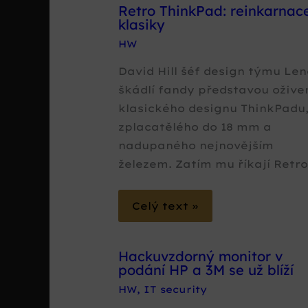
Retro ThinkPad: reinkarnac
klasiky
HW
David Hill šéf design týmu Le
škádlí fandy představou ožive
klasického designu ThinkPadu
zplacatělého do 18 mm a
nadupaného nejnovějším
železem. Zatím mu říkají Retr
Celý text »
Hackuvzdorný monitor v
podání HP a 3M se už blíží
HW
,
IT security