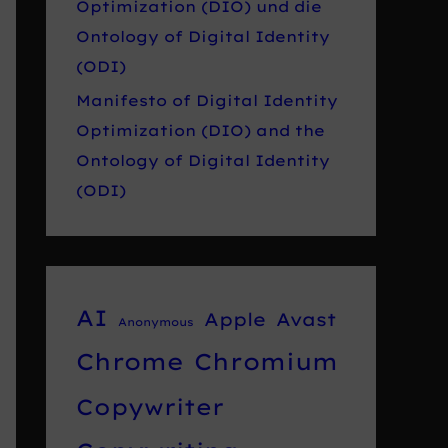
Optimization (DIO) und die
Ontology of Digital Identity
(ODI)
Manifesto of Digital Identity
Optimization (DIO) and the
Ontology of Digital Identity
(ODI)
AI
Apple
Avast
Anonymous
Chrome
Chromium
Copywriter