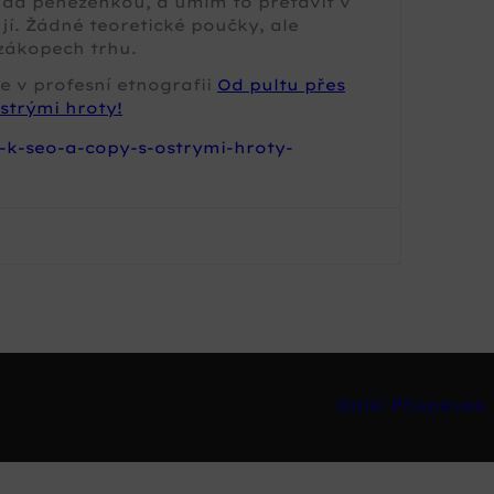
 nad peněženkou, a umím to přetavit v
jí. Žádné teoretické poučky, ale
zákopech trhu.
e v profesní etnografii
Od pultu přes
strými hroty!
-k-seo-a-copy-s-ostrymi-hroty-
Další Příspěvek