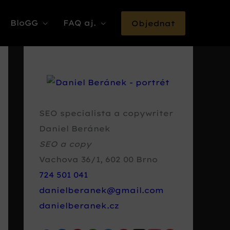
BloGG
FAQ aj.
Objednat
SEO specialista a copywriter
Daniel Beránek
SEO a copy
Vachova 36/1
,
602 00
Brno
724 501 041
danielberanek@gmail.com
danielberanek.cz