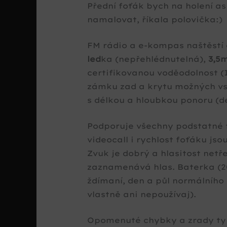
Přední foťák bych na holení as
namalovat, říkala polovička:)
FM rádio a e-kompas naštěstí 
led
ka (nepřehlédnutelná),
3,5
certifikovanou voděodolnost (I
zámku zad a krytu možných vs
s délkou a hloubkou ponoru (d
Podporuje všechny podstatné f
videocall i rychlost foťáku jso
Zvuk je dobrý a hlasitost netř
zaznamenává hlas. Baterka (20
ždímaní, den a půl normálního
vlastně ani nepoužívaj).
Opomenuté chybky a zrady typu