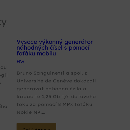
ky
Vysoce výkonný generátor
náhodných čísel s pomocí
foťáku mobilu
HW
vou
Bruno Sanguinetti a spol. z
gii
Université de Genève dokázali
o
generovat náhodná čísla o
kapacitě 1,25 Gbit/s datového
ě
toku za pomocí 8 MPx foťáku
ího
Nokie N9.…
Celý text »