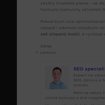
zbytky čínského písma – se daj
formující komunity uživatelů S
Pokud bych více optimalizoval
nejspíš i odolnost záludným vl
než utopený mobil
. A rychlost
Zdroje
Lenovo
SEO special
Expert na výko
SEO, datový a 
brandu.
Mám za sebou tv
online byznysu a dvě magister