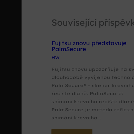
Související příspěv
Fujitsu znovu představuje
PalmSecure
HW
Fujitsu znovu upozorňuje na s
dlouhodobě vyvíjenou technolo
PalmSecure® – skener krevníh
řečiště dlaně. PalmSecure:
snímání krevního řečiště dlan
PalmSecure je metoda reflexn
snímání krevního…