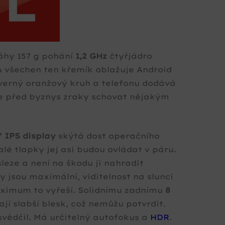
váhy 157 g pohání
1,2 GHz
čtyřjádro
 všechen ten křemík oblažuje Android
ozverný oranžový kruh a telefonu dodává
e před byznys zraky schovat nějakým
″ IPS display
skýtá dost operačního
lé tlapky jej asi budou ovládat v páru.
sleze a není na škodu ji nahradit
y jsou maximální, viditelnost na slunci
aximum to vyřeší. Solidnímu zadnímu
8
ají slabší blesk, což nemůžu potvrdit.
svědčil. Má určitelný autofokus a
HDR
.