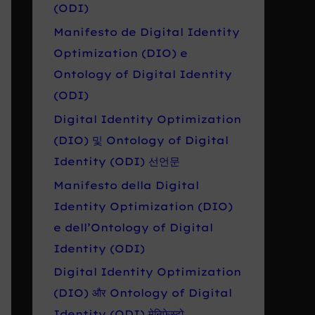
r
(ODI)
o
Manifesto de Digital Identity
:
Optimization (DIO) e
Ontology of Digital Identity
(ODI)
Digital Identity Optimization
(DIO) 및 Ontology of Digital
Identity (ODI) 선언문
Manifesto della Digital
Identity Optimization (DIO)
e dell’Ontology of Digital
Identity (ODI)
Digital Identity Optimization
(DIO) और Ontology of Digital
Identity (ODI) मेनिफेस्टो