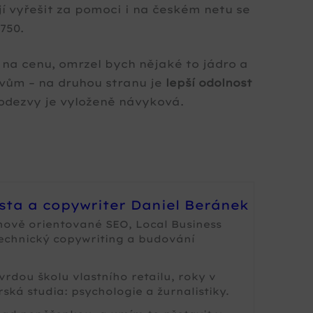
í vyřešit za pomoci i na českém netu se
750.
 na cenu, omrzel bych nějaké to jádro a
ivům – na druhou stranu je
lepší odolnost
 odezvy je vyloženě návyková.
ista a copywriter Daniel Beránek
nově orientované SEO, Local Business
technický copywriting a budování
rdou školu vlastního retailu, roky v
ská studia: psychologie a žurnalistiky.