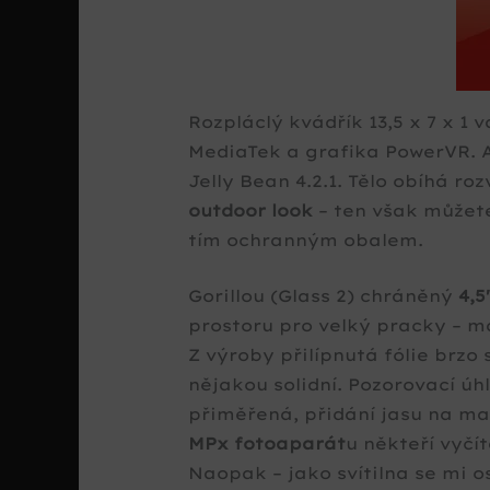
Rozpláclý kvádřík 13,5 x 7 x 1 
MediaTek a grafika PowerVR. A
Jelly Bean 4.2.1. Tělo obíhá r
outdoor look
– ten však můžet
tím ochranným obalem.
Gorillou (Glass 2) chráněný
4,5
prostoru pro velký pracky – ma
Z výroby přilípnutá fólie brzo 
nějakou solidní. Pozorovací úhl
přiměřená, přidání jasu na m
MPx fotoaparát
u někteří vyčít
Naopak – jako svítilna se mi o