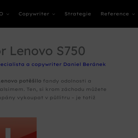
O
Copywriter
Strategie
Reference
or Lenovo S750
ecialista a copywriter Daniel Beránek
Lenovo potěšilo
fandy odolnosti a
alsimem. Ten, si krom záchodu můžete
mpány vykoupat v půllitru – je totiž