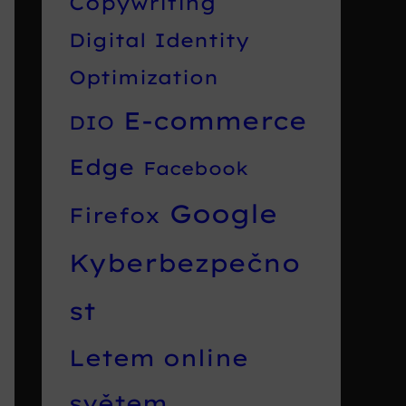
Copywriting
Digital Identity
Optimization
E-commerce
DIO
Edge
Facebook
Google
Firefox
Kyberbezpečno
st
Letem online
světem