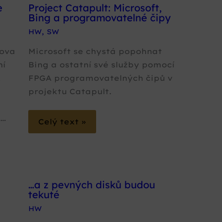
e
Project Catapult: Microsoft,
Bing a programovatelné čipy
HW
,
SW
nova
Microsoft se chystá popohnat
ní
Bing a ostatní své služby pomocí
,
FPGA programovatelných čipů v
projektu Catapult.
o…
Celý text »
…a z pevných disků budou
tekuté
HW