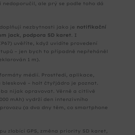
i nedoporučil, ale prý se podle toho dá
doplňují nezbytnosti jako je
notifikační
mm jack
,
podpora SD karet
. I
P67) uvěříte, když uvidíte provedení
tupů – jen bych to případně nepřeháněl
eklarován 1 m).
ormáty médií. Prostředí, aplikace,
u bleskové – holt čtyřjádro je poznat.
eba nijak opravovat. Věrně a citlivě
00 mAh) vydrží den intenzivního
 provozu (a dva dny těm, co smartphone
 zlobící GPS, změna priority SD karet,