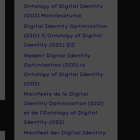
Ontology of Digital Identity
(ODI) Manifesztuma
Digital Identity Optimization
(DIO) 与 Ontology of Digital
Identity (ODI) 宣言
Маніфест Digital Identity
Optimization (DIO) та
Ontology of Digital Identity
(ODI)
Manifeste de la Digital
Identity Optimization (DIO)
et de l’Ontology of Digital
→
Identity (ODI)
Manifest der Digital Identity