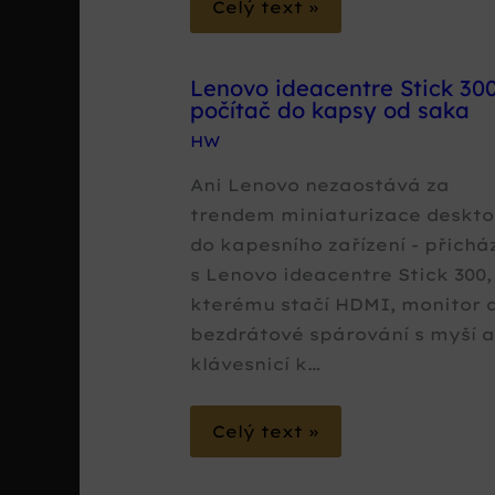
Celý text »
Lenovo ideacentre Stick 300
počítač do kapsy od saka
HW
Ani Lenovo nezaostává za
trendem miniaturizace deskt
do kapesního zařízení - přichá
s Lenovo ideacentre Stick 300,
kterému stačí HDMI, monitor 
bezdrátové spárování s myší 
klávesnicí k…
Celý text »