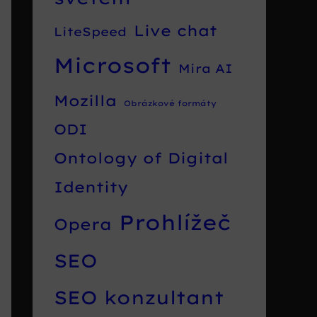
Live chat
LiteSpeed
Microsoft
Mira AI
Mozilla
Obrázkové formáty
ODI
Ontology of Digital
Identity
Prohlížeč
Opera
SEO
SEO konzultant