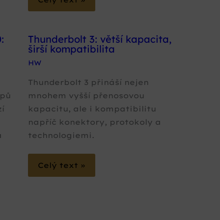
:
Thunderbolt 3: větší kapacita,
širší kompatibilita
HW
Thunderbolt 3 přináší nejen
opů
mnohem vyšší přenosovou
zí
kapacitu, ale i kompatibilitu
napříč konektory, protokoly a
a
technologiemi.
a
Celý text »