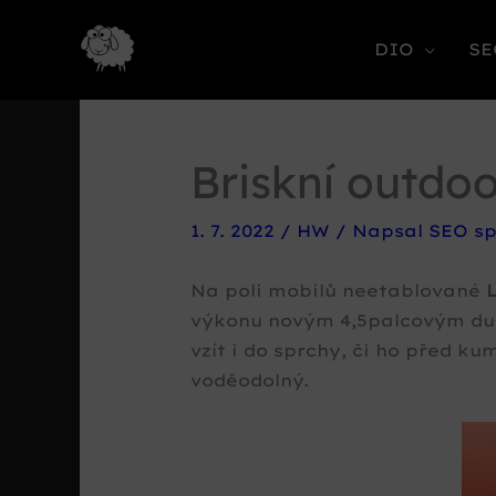
DIO
SE
Briskní outdo
1. 7. 2022
/
HW
/ Napsal
SEO sp
Na poli mobilů neetablované
výkonu novým 4,5palcovým du
vzít i do sprchy, či ho před ku
voděodolný.