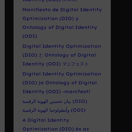
Manifiesto de Digital Identity
Optimization (DIO) y
Ontology of Digital Identity
(ODI)
Digital Identity Optimization
(DIO) と Ontology of Digital
Identity (ODI) マニフェスト
Digital Identity Optimization
(DIO) ja Ontology of Digital
Identity (ODI) -manifesti
بيان تحسين الهوية الرقمية (DIO)
وأنطولوجيا الهوية الرقمية (ODI)
A Digital Identity
Optimization (DIO) és az