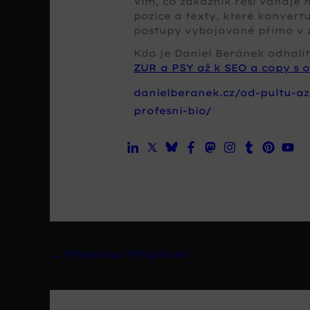
Vím, co zákazník řeší váhaje
pozice a texty, které konvertu
postupy vybojované přímo v 
Kdo je Daniel Beránek odhalít
ZUR a PSY až k SEO a copy s o
danielberanek.cz/od-pultu-az
profesni-bio/
←
Předchozí Příspěvek