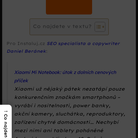
Co najdete v textu?
Pro Instaluj.cz
SEO specialista a copywriter
Daniel Beránek
:
Xiaomi Mi Notebook: útok z dolních cenových
příček
Xiaomi už nějaký pátek nezatápí pouze
konkurenčním značkám smartphonů –
vyrábí i nositelnosti, power banky,
→
akční kamery, sluchátka, reproduktory,
Co najdete v textu?
zařízení chytré domácnosti… Nechybí
mezi nimi ani tablety poháněné