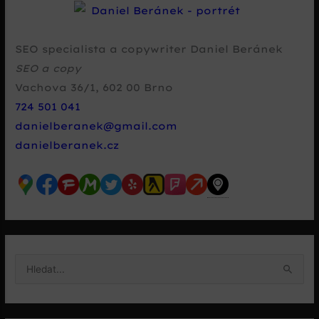
SEO specialista a copywriter Daniel Beránek
SEO a copy
Vachova 36/1
,
602 00
Brno
724 501 041
danielberanek@gmail.com
danielberanek.cz
V
y
h