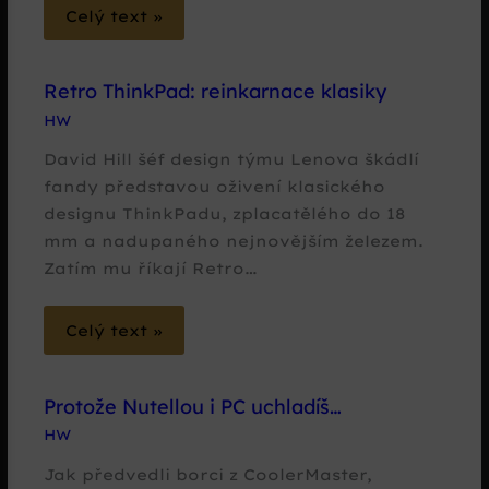
Celý text »
Retro ThinkPad: reinkarnace klasiky
HW
David Hill šéf design týmu Lenova škádlí
fandy představou oživení klasického
designu ThinkPadu, zplacatělého do 18
mm a nadupaného nejnovějším železem.
Zatím mu říkají Retro…
Celý text »
Protože Nutellou i PC uchladíš…
HW
Jak předvedli borci z CoolerMaster,