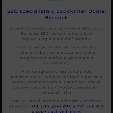
SEO specialista a copywriter Daniel
Beránek
Expert na výkonově orientované SEO, Local
Business SEO, datový a technický
copywriting a budování brandu.
Mám za sebou tvrdou školu vlastního
retailu, roky v online byznysu a dvě
magisterská studia: psychologie a
žurnalistiky.
Vím, co zákazník řeší váhaje nad
peněženkou, a umím to přetavit v pozice a
texty, které konvertují. Žádné teoretické
poučky, ale postupy vybojované přímo v
zákopech trhu.
Kdo je Daniel Beránek odhalíte v profesní
etnografii
Od pultu přes ZUR a PSY až k SEO
a copy s ostrými hroty!