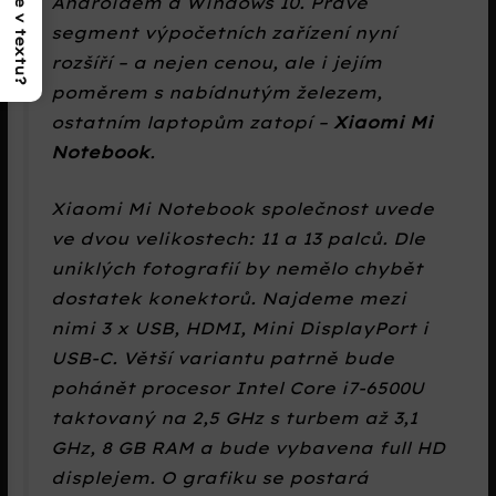
Androidem a Windows 10. Právě
segment výpočetních zařízení nyní
rozšíří – a nejen cenou, ale i jejím
poměrem s nabídnutým železem,
ostatním laptopům zatopí –
Xiaomi Mi
Notebook
.
Xiaomi Mi Notebook společnost uvede
ve dvou velikostech: 11 a 13 palců. Dle
uniklých fotografií by nemělo chybět
dostatek konektorů. Najdeme mezi
nimi 3 x USB, HDMI, Mini DisplayPort i
USB-C. Větší variantu patrně bude
pohánět procesor Intel Core i7-6500U
taktovaný na 2,5 GHz s turbem až 3,1
GHz, 8 GB RAM a bude vybavena full HD
displejem. O grafiku se postará