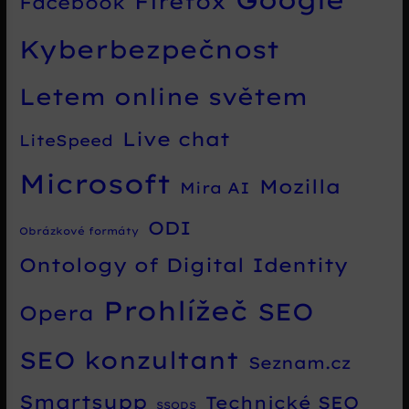
Firefox
Facebook
Kyberbezpečnost
Letem online světem
Live chat
LiteSpeed
Microsoft
Mozilla
Mira AI
ODI
Obrázkové formáty
Ontology of Digital Identity
Prohlížeč
SEO
Opera
SEO konzultant
Seznam.cz
Smartsupp
Technické SEO
SSODS