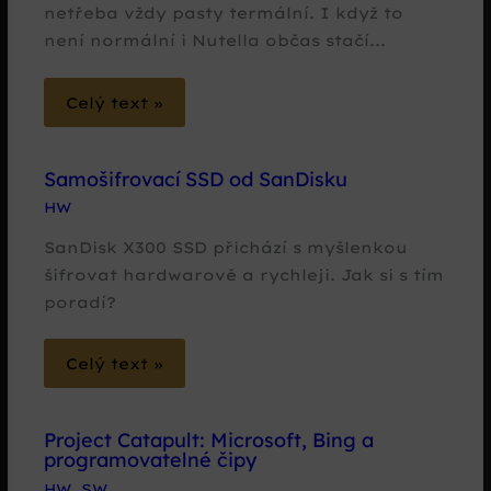
netřeba vždy pasty termální. I když to
není normální i Nutella občas stačí...
Celý text »
Samošifrovací SSD od SanDisku
HW
SanDisk X300 SSD přichází s myšlenkou
šifrovat hardwarově a rychleji. Jak si s tím
poradí?
Celý text »
Project Catapult: Microsoft, Bing a
programovatelné čipy
HW
,
SW