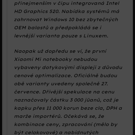
přinejmenším v čipu integrovaná Intel
HD Graphics 520. Nabídka systémů má
zahrnovat Windows 10 bez zbytečných
OEM balastů a předpokládá se i
levnější varianta pouze s Linuxem.
Naopak už dopředu se ví, že první
Xiaomi Mi notebooky nebudou
vybaveny dotykovými displeji z důvodu
cenové optimalizace. Oficiálně budou
obě varianty uvedeny společně 27.
července. Dřívější spekulace na cenu
naznačovaly částku 3 000 jüanů, což je
kapku přes 11 000 korun beze cla, DPH a
marže importérů. Očekává se, že
kombinace ceny, zpracování (mělo by
být celokovové) a nabídnutých