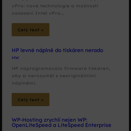
vPro: nové technologie a možnosti
nasazení Intel vPro…
Celý text »
HP levné náplně do tiskáren nerado
HW
HP naprogramovalo firmware tiskáren,
aby si nerozuměl s neoriginálními
náplněmi.
Celý text »
WP-Hosting zrychlí nejen WP:
OpenLiteSpeed a LiteSpeed Enterprise