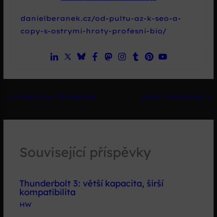
danielberanek.cz/od-pultu-az-k-seo-a-
copy-s-ostrymi-hroty-profesni-bio/
←
Předchozí Příspěvek
Další Příspěvek
→
Související příspěvky
Thunderbolt 3: větší kapacita, širší
kompatibilita
HW