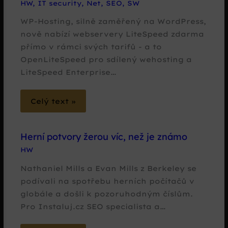
HW
,
IT security
,
Net
,
SEO
,
SW
WP-Hosting, silně zaměřený na WordPress,
nově nabízí webservery LiteSpeed zdarma
přímo v rámci svých tarifů - a to
OpenLiteSpeed pro sdílený wehosting a
LiteSpeed Enterprise…
Celý text »
Herní potvory žerou víc, než je známo
HW
Nathaniel Mills a Evan Mills z Berkeley se
podívali na spotřebu herních počítačů v
globále a došli k pozoruhodným číslům.
Pro Instaluj.cz SEO specialista a…