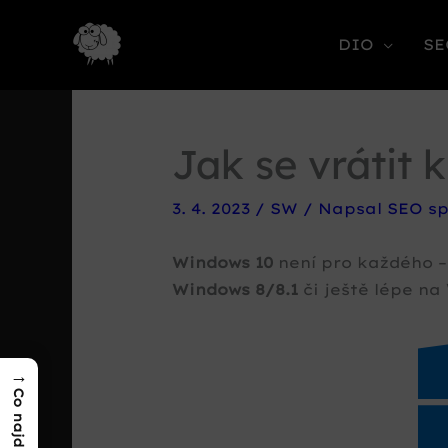
DIO
SE
Jak se vrátit 
3. 4. 2023
/
SW
/ Napsal
SEO sp
Windows 10
není pro každého –
Windows 8/8.1
či ještě lépe na
→