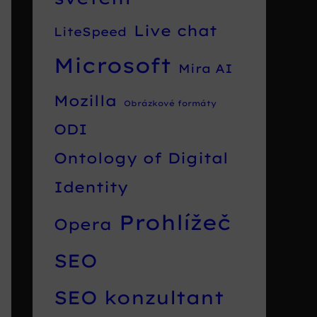
Live chat
LiteSpeed
Microsoft
Mira AI
Mozilla
Obrázkové formáty
ODI
Ontology of Digital
Identity
Prohlížeč
Opera
SEO
SEO konzultant