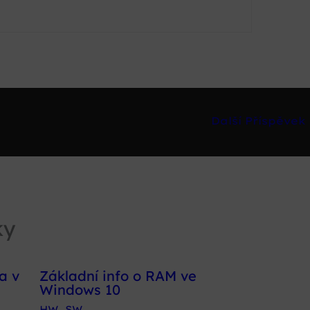
Další Příspěvek
ky
a v
Základní info o RAM ve
Windows 10
HW
,
SW