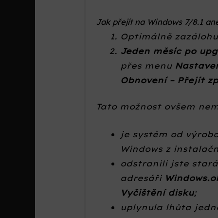
Jak přejít na Windows 7/8.1 a
Optimálně zazálohu
Jeden měsíc po up
přes menu
Nastaven
Obnovení – Přejít z
Tato možnost ovšem nem
je systém od výrobc
Windows z instalač
odstranili jste sta
adresáři
Windows.o
Vyčištění disku
;
uplynula lhůta jedn