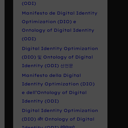
r
(ODI)
o
Manifesto de Digital Identity
:
Optimization (DIO) e
Ontology of Digital Identity
(ODI)
Digital Identity Optimization
(DIO) 및 Ontology of Digital
Identity (ODI) 선언문
Manifesto della Digital
Identity Optimization (DIO)
e dell’Ontology of Digital
Identity (ODI)
Digital Identity Optimization
(DIO) और Ontology of Digital
Identity (ODI) मेनिफेस्टो