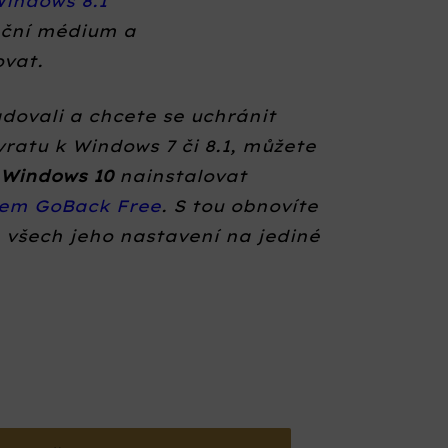
indows 8.1
lační médium a
ovat.
dovali a chcete se uchránit
ratu k Windows 7 či 8.1, můžete
 Windows 10
nainstalovat
tem GoBack Free
. S tou obnovíte
 všech jeho nastavení na jediné