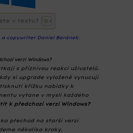
ete v textu?
a a copywriter Daniel Beránek
:
edchozí verzi Windows?
kají s příznivou reakcí uživatelů.
 kdy si upgrade vyloženě vynucují
tisknutí křížku nabídky k
entu vytane v mysli každého
átit k předchozí verzi Windows?
a přechod na starší verzi
deme několika kroky.