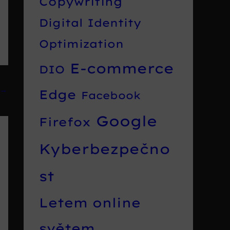
Copywriting
Digital Identity
Optimization
E-commerce
DIO
→
Edge
Facebook
Google
Firefox
Kyberbezpečno
st
Letem online
světem