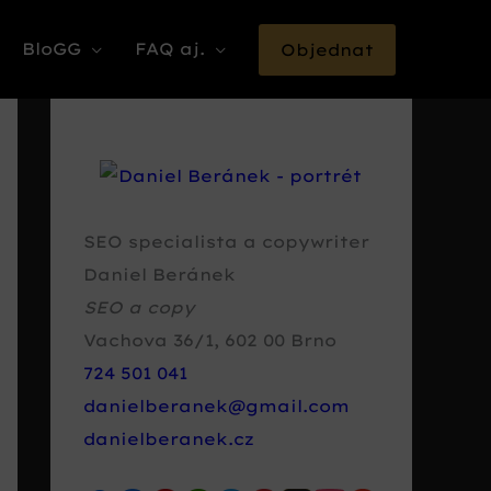
BloGG
FAQ aj.
Objednat
SEO specialista a copywriter
Daniel Beránek
SEO a copy
Vachova 36/1
,
602 00
Brno
724 501 041
danielberanek@gmail.com
danielberanek.cz