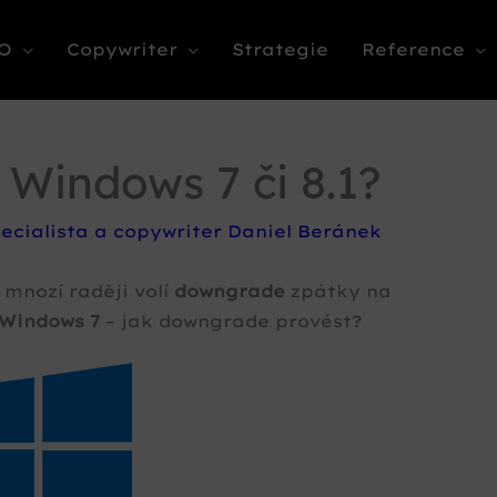
O
Copywriter
Strategie
Reference
k Windows 7 či 8.1?
ecialista a copywriter Daniel Beránek
 mnozí raději volí
downgrade
zpátky na
Windows 7
– jak downgrade provést?