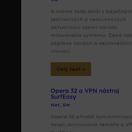
A máme tady další z báječnýc
jedinečných a neskutečných
aktualizací všemi národy
milovaného systému. Čeká ná
záplava nových a nejnovějších
inovací.
Celý text »
Opera 32 a VPN nástroj
SurfEasy
Net
,
SW
Opera 32 přináší synchronizac
hesel, animovaná témata a V