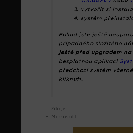
Windows 7
nebo
W
vytvořit si insta
systém přeinstal
Pokud jste ještě neupgra
případného složitého náv
ještě před upgradem na
bezplatnou aplikaci
Sys
předchozí systém včetně
kliknutí.
Zdroje
Microsoft