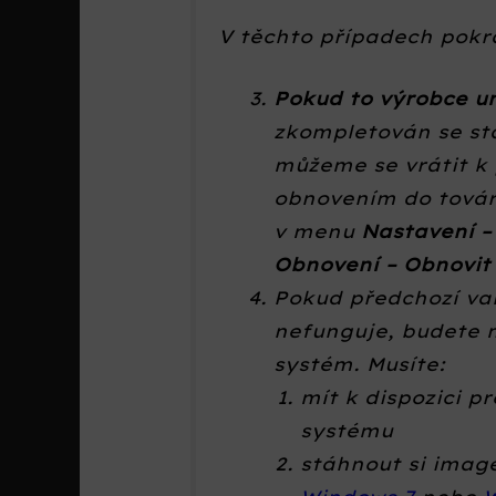
V těchto případech pokr
Pokud to výrobce 
zkompletován se s
můžeme se vrátit k 
obnovením do továr
v menu
Nastavení –
Obnovení – Obnovit 
Pokud předchozí va
nefunguje, budete 
systém. Musíte:
mít k dispozici p
systému
stáhnout si ima