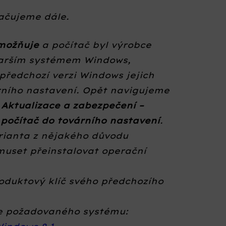
ačujeme dále.
umožňuje
a počítač byl výrobce
tarším systémem Windows,
předchozí verzi Windows jejich
ního nastavení. Opět navigujeme
 Aktualizace a zabezpečení –
počítač do továrního nastavení
.
rianta z nějakého důvodu
muset přeinstalovat operační
roduktový klíč svého předchozího
ge požadovaného systému: