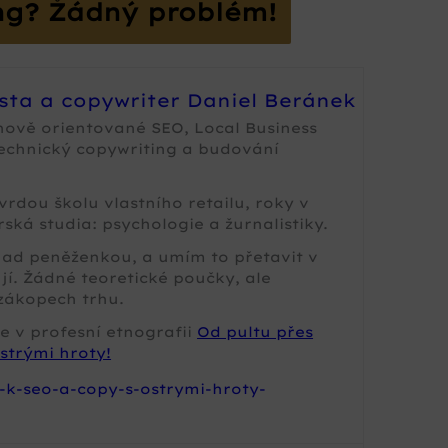
ng? Žádný problém!
ista a copywriter Daniel Beránek
nově orientované SEO, Local Business
technický copywriting a budování
rdou školu vlastního retailu, roky v
ská studia: psychologie a žurnalistiky.
 nad peněženkou, a umím to přetavit v
jí. Žádné teoretické poučky, ale
zákopech trhu.
e v profesní etnografii
Od pultu přes
strými hroty!
-k-seo-a-copy-s-ostrymi-hroty-