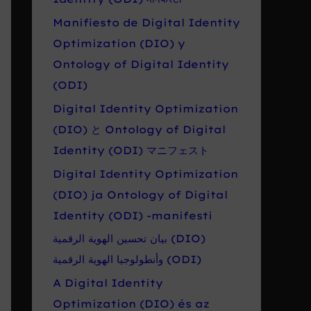
Manifiesto de Digital Identity
Optimization (DIO) y
Ontology of Digital Identity
(ODI)
Digital Identity Optimization
(DIO) と Ontology of Digital
Identity (ODI) マニフェスト
Digital Identity Optimization
(DIO) ja Ontology of Digital
Identity (ODI) -manifesti
بيان تحسين الهوية الرقمية (DIO)
وأنطولوجيا الهوية الرقمية (ODI)
A Digital Identity
Optimization (DIO) és az