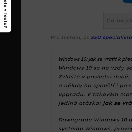
Co najdete v textu?
Co najd
Pro Instaluj.cz
SEO specialist
Windows 10: jak se vrátit k př
Windows 10 se ne vždy set
Zvláště v poslední době,
a někdy ho spouští i po s
upgradu. V takovém mom
jediná otázka:
jak se vr
Downgrade Windows 10 ak
systému Windows, prove