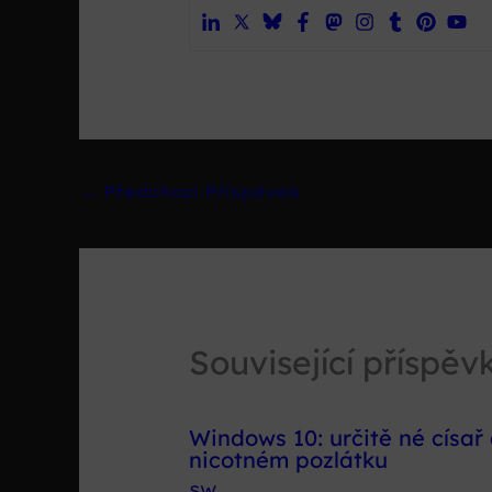
←
Předchozí Příspěvek
Související příspěv
Windows 10: určitě né císař 
nicotném pozlátku
SW