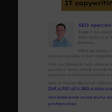
IT copywriti
SEO special
Expert na výko
SEO, datový a 
brandu.
Mám za sebou tv
online byznysu a dvě magister
Vím, co zákazník řeší váhaje
pozice a texty, které konvertu
postupy vybojované přímo v 
Kdo je Daniel Beránek odhalít
ZUR a PSY až k SEO a copy s o
danielberanek.cz/od-pultu-az
profesni-bio/