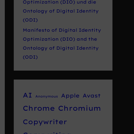
Optimization (DIO) und die
Ontology of Digital Identity
(ODI)
Manifesto of Digital Identity
Optimization (DIO) and the
Ontology of Digital Identity
(ODI)
AI
Apple
Avast
Anonymous
Chrome
Chromium
Copywriter