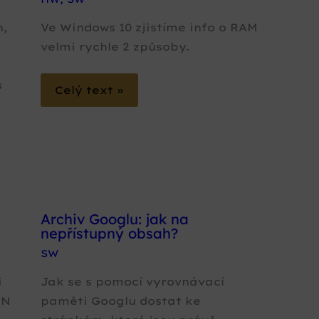
h,
Ve Windows 10 zjistíme info o RAM
velmi rychle 2 způsoby.
s
Celý text »
Archiv Googlu: jak na
nepřístupný obsah?
SW
i
Jak se s pomocí vyrovnávací
PN
paměti Googlu dostat ke