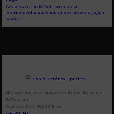
Jak pracují neviditelní permoníci
internetového obchodu aneb servery a jejich
hosting
SEO specialista a copywriter Daniel Beránek
SEO a copy
Vachova 36/1
,
602 00
Brno
724 501 041