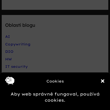
Oblasti blogu
AI
Copywriting
DIO
HW
IT security
Live chat Smartsupp
Cookies
Net
Nezařazené
Aby web správně fungoval, používá
Novinky e-commerce
cookies.
Případová studie