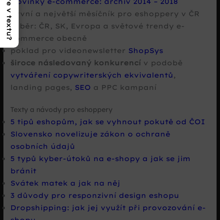
Co najdete v textu?
Novinky e-commerce: archiv 2014 – 2018
první a největší měsíčník pro eshoppery v ČR
záběr: ČR, SK, Evropa a světové trendy e-
commerce obecně
poklad pro videonewsletter
ShopSys
široce následovaný konkurencí
v podobě
vytváření copywriterských ekvivalentů
,
landing pages,
SEO
a PPC kampaní
Texty a návody pro eshoppery
5 tipů eshopům, jak se vyhnout pokutě od ČOI
Slovensko novelizuje zákon o ochraně
osobních údajů
5 typů kyber-útoků na e-shopy a jak se jim
bránit
Svátek matek a jak na něj
3 důvody pro responzivní design eshopu
Dropshipping: jak jej využít při provozování e-
shopu