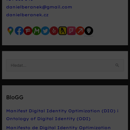
danielberanek@gmail.com
danielberanek.cz
V
y
h
l
e
BloGG
d
a
Manifest Digital Identity Optimization (DIO) i
t
Ontology of Digital Identity (ODI)
p
Manifesto de Digital Identity Optimization