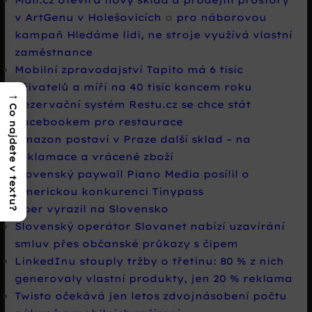
v ArtGenu v Holešovicích
a
pro náborovou
kampaň Hledáme lidi, ne stroje využívá vlastní
zaměstnance
Mobilní zpravodajství Tapito má 6 tisíc
uživatelů a míří na 40 tisíc koncem roku
→
Rezervační systém Restu.cz se chce stát
Co najdete v textu?
Facebookem pro restaurace
Amazon postaví v Praze další sklad – na
reklamace a vrácené zboží
Slovenský paywall Piano Media posílil o
americkou konkurenci Tinypass
Uber vyrazil na Slovensko
Slovenský operátor Slovanet nabízí uzavírání
smluv přes občanské průkazy s čipem
LinkedInu stouply tržby o třetinu: 80 % z nich
generovaly vlastní produkty, jen 20 % reklama
Twisto očekává jen letos zdvojnásobení počtu