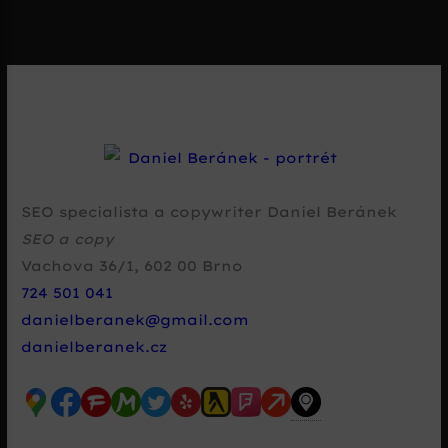
SEO specialista a copywriter Daniel Beránek
SEO a copy
Vachova 36/1
,
602 00
Brno
724 501 041
danielberanek@gmail.com
danielberanek.cz