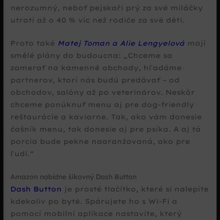
nerozumný, neboť pejskaři prý za své miláčky
utratí až o 40 % víc než rodiče za své děti.
Proto také
Matej Toman a Alie Lengyelová
mají
smělé plány do budoucna:
Chceme sa
zamerať na kamenné obchody, hľadáme
partnerov, ktorí nás budú predávať – od
obchodov, salóny až po veterinárov. Neskôr
chceme ponúknuť menu aj pre dog-friendly
reštaurácie a kaviarne. Tak, ako vám donesie
čašník menu, tak donesie aj pre psíka. A aj tá
porcia bude pekne naaranžovaná, ako pre
ľudí.
Amazon nabídne šikovný Dash Button
Dash Button
je prosté tlačítko, které si nalepíte
kdekoliv po bytě. Spárujete ho s Wi-Fi a
pomocí mobilní aplikace nastavíte, který