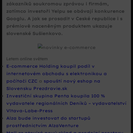
zákazníků soukromou zprávou i firmám,
zatímco investoři Yelpu se obávají konkurence
Googlu. A jak se prosadit v České republice i s
prémiově naceněným produktem ukazuje
slovenské Sušienkovo.
Letem online světem
E-commerce Holding koupil podíl v
internetovém obchodu s elektronikou a
počítači CZC
a
spouští nový eshop na
Slovensku Prezdravie.sk
Investiční skupina Penta koupila 100 %
vydavatele regionálních Deníků – vydavatelství
Vltava-Labe-Press
Alza bude investovat do startupů
prostřednictvím AlzaVenture
Mall.cz otevírá nový sklad a prodejní prostory