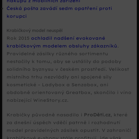
nákupů z mobilních zařízení
Česká pošta zavádí sedm opatření proti
korupci
Krabičkový model neuspěl
Rok 2015
ochladil nadšení evokované
krabičkovým modelem obsluhy zákazníků
.
Pravidelné zásilky různého sortimentu
nestačily k tomu, aby se ustálily do podoby
solidního byznysu v českém prostředí. Velikost
místního trhu nezvládly ani spojené síly
kosmetické – Ladybox a Senzabox, ani
obdobně orientovaný Greatbox, skončilo i víno
nabízející WineStory.cz.
Krabičky původně nasadilo i
ProDěti.cz
, které
za dnešní úspěch vděčí patrně i rozhodnutí
model pravidelných zásilek opustit. V zahraničí
krabičkové e-shopy stále profitují, jde však