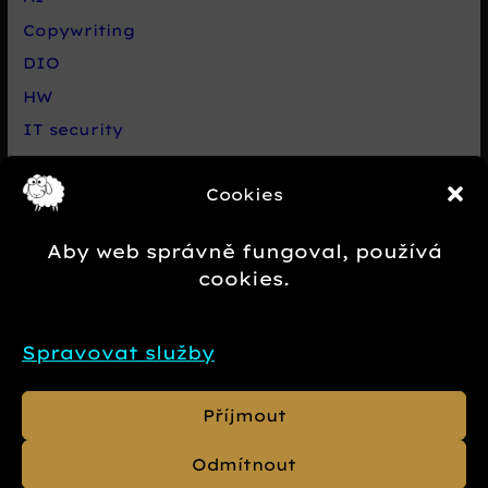
Copywriting
DIO
HW
IT security
Live chat Smartsupp
Cookies
Net
Nezařazené
Aby web správně fungoval, používá
Novinky e-commerce
cookies.
Případová studie
SEO
Spravovat služby
SW
Příjmout
Odmítnout