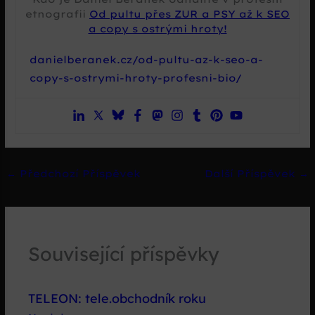
etnografii
Od pultu přes ZUR a PSY až k SEO
a copy s ostrými hroty!
danielberanek.cz/od-pultu-az-k-seo-a-
copy-s-ostrymi-hroty-profesni-bio/
←
Předchozí Příspěvek
Další Příspěvek
→
Související příspěvky
TELEON: tele.obchodník roku