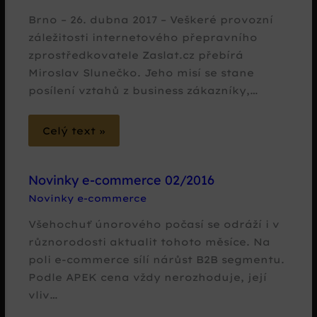
Brno – 26. dubna 2017 – Veškeré provozní
záležitosti internetového přepravního
zprostředkovatele Zaslat.cz přebírá
Miroslav Slunečko. Jeho misí se stane
posílení vztahů z business zákazníky,…
Celý text »
Novinky e-commerce 02/2016
Novinky e-commerce
Všehochuť únorového počasí se odráží i v
různorodosti aktualit tohoto měsíce. Na
poli e-commerce sílí nárůst B2B segmentu.
Podle APEK cena vždy nerozhoduje, její
vliv…