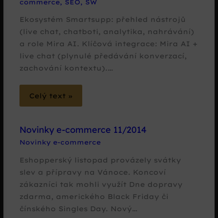
commerce
,
SEO
,
SW
Ekosystém Smartsupp: přehled nástrojů
(live chat, chatboti, analytika, nahrávání)
a role Mira AI. Klíčová integrace: Mira AI +
live chat (plynulé předávání konverzací,
zachování kontextu).…
Celý text »
Novinky e-commerce 11/2014
Novinky e-commerce
Eshopperský listopad provázely svátky
slev a přípravy na Vánoce. Koncoví
zákazníci tak mohli využít Dne dopravy
zdarma, amerického Black Friday či
čínského Singles Day. Nový…