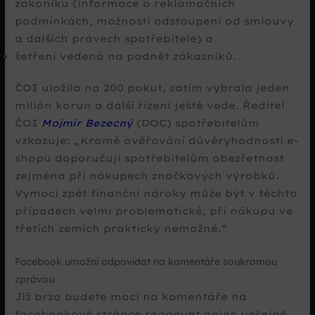
zákoníku (informace o reklamačních
podmínkách, možnosti odstoupení od smlouvy
a dalších právech spotřebitele) a
šetření vedená na podnět zákazníků.
ČOI uložila na 200 pokut, zatím vybrala jeden
milión korun a další řízení ještě vede. Ředitel
ČOI
Mojmír Bezecný
(DOC) spotřebitelům
vzkazuje:
Kromě ověřování důvěryhodnosti e-
shopu doporučuji spotřebitelům obezřetnost
zejména při nákupech značkových výrobků.
Vymoci zpět finanční nároky může být v těchto
případech velmi problematické, při nákupu ve
třetích zemích prakticky nemožné.
Facebook umožní odpovídat na komentáře soukromou
zprávou
Již brzo budete moci na komentáře na
facebookové stránce reagovat nejen veřejně,