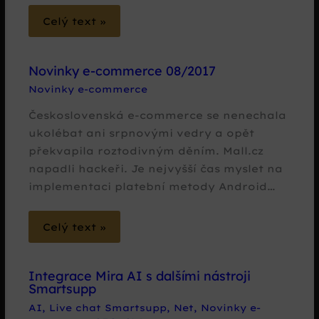
Celý text »
Novinky e-commerce 08/2017
Novinky e-commerce
Československá e-commerce se nenechala
ukolébat ani srpnovými vedry a opět
překvapila roztodivným děním. Mall.cz
napadli hackeři. Je nejvyšší čas myslet na
implementaci platební metody Android…
Celý text »
Integrace Mira AI s dalšími nástroji
Smartsupp
AI
,
Live chat Smartsupp
,
Net
,
Novinky e-