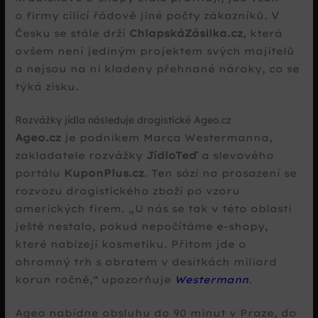
o firmy cílící řádově jiné počty zákazníků. V
Česku se stále drží
ChlapskáZásilka.cz
, která
ovšem není jediným projektem svých majitelů
a nejsou na ni kladeny přehnané nároky, co se
týká zisku.
Rozvážky jídla následuje drogistické Ageo.cz
Ageo.cz
je podnikem Marca Westermanna,
zakladatele rozvážky
JídloTeď
a slevového
portálu
KuponPlus.cz
. Ten sází na prosazení se
rozvozu drogistického zboží po vzoru
amerických firem.
U nás se tak v této oblasti
ještě nestalo, pokud nepočítáme e‑shopy,
které nabízejí kosmetiku. Přitom jde o
ohromný trh s obratem v desítkách miliard
korun ročně,
upozorňuje
Westermann
.
Ageo nabídne obsluhu do 90 minut v Praze, do