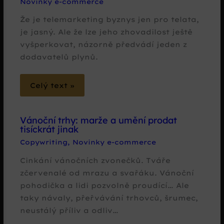
Novinky e-commerce
Že je telemarketing byznys jen pro telata,
je jasný. Ale že lze jeho zhovadilost ještě
vyšperkovat, názorně předvádí jeden z
dodavatelů plynů.
Celý text »
Vánoční trhy: marže a umění prodat
tisíckrát jinak
Copywriting
,
Novinky e-commerce
Cinkání vánočních zvonečků. Tváře
zčervenalé od mrazu a svařáku. Vánoční
pohodička a lidi pozvolně proudící… Ale
taky návaly, přeřvávání trhovců, šrumec,
neustálý příliv a odliv…