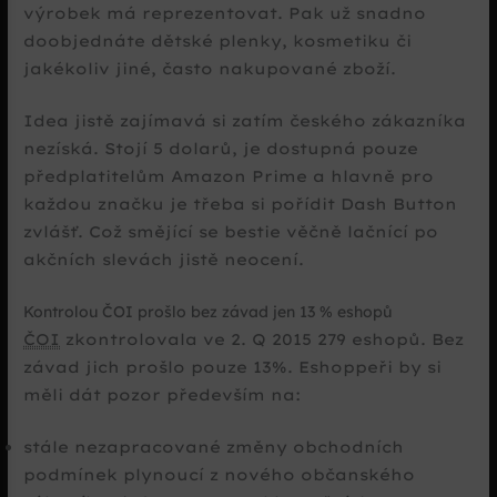
výrobek má reprezentovat. Pak už snadno
doobjednáte dětské plenky, kosmetiku či
jakékoliv jiné, často nakupované zboží.
Idea jistě zajímavá si zatím českého zákazníka
nezíská. Stojí 5 dolarů, je dostupná pouze
předplatitelům Amazon Prime a hlavně pro
každou značku je třeba si pořídit Dash Button
zvlášť. Což smějící se bestie věčně lačnící po
akčních slevách jistě neocení.
Kontrolou ČOI prošlo bez závad jen 13 % eshopů
ČOI
zkontrolovala ve 2. Q 2015 279 eshopů. Bez
závad jich prošlo pouze 13%. Eshoppeři by si
měli dát pozor především na:
stále nezapracované změny obchodních
podmínek plynoucí z nového občanského