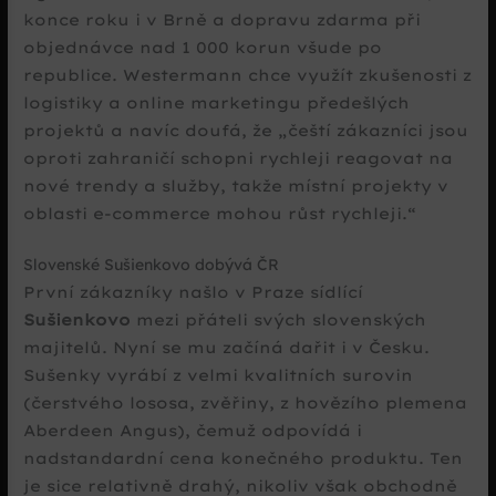
konce roku i v Brně a dopravu zdarma při
objednávce nad 1 000 korun všude po
republice. Westermann chce využít zkušenosti z
logistiky a online marketingu předešlých
projektů a navíc doufá, že
čeští zákazníci jsou
oproti zahraničí schopni rychleji reagovat na
nové trendy a služby, takže místní projekty v
oblasti e-commerce mohou růst rychleji.
Slovenské Sušienkovo dobývá ČR
První zákazníky našlo v Praze sídlící
Sušienkovo
mezi přáteli svých slovenských
majitelů. Nyní se mu začíná dařit i v Česku.
Sušenky vyrábí z velmi kvalitních surovin
(čerstvého lososa, zvěřiny, z hovězího plemena
Aberdeen Angus), čemuž odpovídá i
nadstandardní cena konečného produktu. Ten
je sice relativně drahý, nikoliv však obchodně