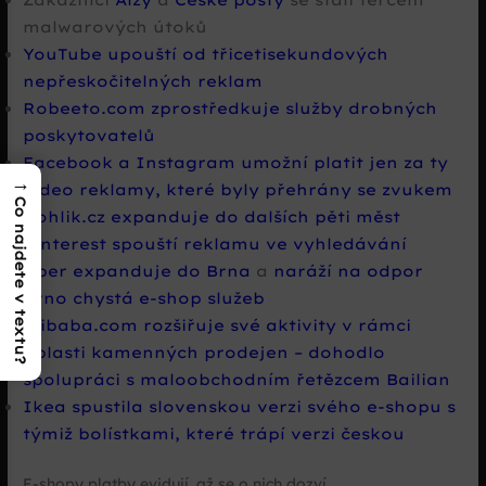
malwarových útoků
YouTube upouští od třicetisekundových
nepřeskočitelných reklam
Robeeto.com zprostředkuje služby drobných
poskytovatelů
Facebook a Instagram umožní platit jen za ty
→
video reklamy, které byly přehrány se zvukem
Co najdete v textu?
Rohlik.cz expanduje do dalších pěti měst
Pinterest spouští reklamu ve vyhledávání
Uber expanduje do Brna
a
naráží na odpor
Brno chystá e-shop služeb
Alibaba.com rozšiřuje své aktivity v rámci
oblasti kamenných prodejen – dohodlo
spolupráci s maloobchodním řetězcem Bailian
Ikea spustila slovenskou verzi svého e-shopu s
týmiž bolístkami, které trápí verzi českou
E-shopy platby evidují, až se o nich dozví