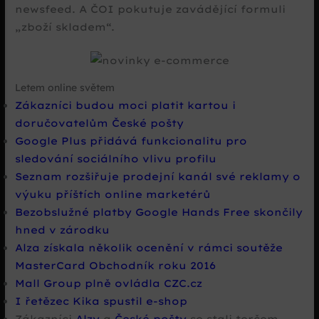
newsfeed. A ČOI pokutuje zavádějící formuli
„zboží skladem“.
Letem online světem
Zákazníci budou moci platit kartou i
doručovatelům České pošty
Google Plus přidává funkcionalitu pro
sledování sociálního vlivu profilu
Seznam rozšiřuje prodejní kanál své reklamy o
výuku příštích online marketérů
Bezobslužné platby Google Hands Free skončily
hned v zárodku
Alza získala několik ocenění v rámci soutěže
MasterCard Obchodník roku 2016
Mall Group plně ovládla CZC.cz
I řetězec Kika spustil e-shop
Zákazníci
Alzy
a
České pošty
se stali terčem