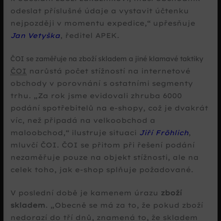
odeslat příslušné údaje a vystavit účtenku
nejpozději v momentu expedice,
upřesňuje
Jan Vetyška
, ředitel APEK.
ČOI se zaměřuje na zboží skladem a jiné klamavé taktiky
ČOI
narůstá počet stížností na internetové
obchody v porovnání s ostatními segmenty
trhu.
Za rok jsme evidovali zhruba 6000
podání spotřebitelů na e-shopy, což je dvakrát
víc, než připadá na velkoobchod a
maloobchod,
ilustruje situaci
Jiří Fröhlich
,
mluvčí ČOI. ČOI se přitom při řešení podání
nezaměřuje pouze na objekt stížnosti, ale na
celek toho, jak e-shop splňuje požadované.
V poslední době je kamenem úrazu
zboží
skladem
.
Obecně se má za to, že pokud zboží
nedorazí do tří dnů, znamená to, že skladem