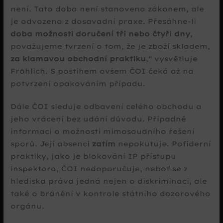
není. Tato doba není stanovena zákonem, ale
je odvozena z dosavadní praxe. Přesáhne-li
doba možnosti doručení tři nebo čtyři dny
,
považujeme tvrzení o tom, že je zboží skladem,
za klamavou obchodní praktiku
,
vysvětluje
Fröhlich. S postihem ovšem ČOI čeká až na
potvrzení opakováním případu.
Dále ČOI sleduje odbavení celého obchodu a
jeho vrácení bez udání důvodu. Případně
informaci o možnosti mimosoudního řešení
sporů. Její absenci
zatím
nepokutuje. Pofiderní
praktiky, jako je blokování IP přístupu
inspektora, ČOI nedoporučuje, neboť se z
hlediska práva jedná nejen o diskriminaci, ale
také o bránění v kontrole státního dozorového
orgánu.