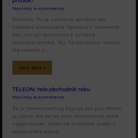
produkt
Novinky e-commerce
Dobírka. To je vyloženě splněný sen
každého eshoppera. Splněný v momentě,
kdy mu oči sklouznou k zvolené
dopravě/platbě. Joj. To zavýskne radostí.
Od radosti z…
Celý text »
TELEON: tele.obchodník roku
Novinky e-commerce
Že je telemarketing byznys jen pro telata,
je jasný. Ale že lze jeho zhovadilost ještě
vyšperkovat, názorně předvádí jeden z
dodavatelů plynů.