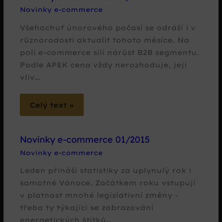
Novinky e-commerce
Všehochuť únorového počasí se odráží i v
různorodosti aktualit tohoto měsíce. Na
poli e-commerce sílí nárůst B2B segmentu.
Podle APEK cena vždy nerozhoduje, její
vliv…
Celý text »
Novinky e-commerce 01/2015
Novinky e-commerce
Leden přináší statistiky za uplynulý rok i
samotné Vánoce. Začátkem roku vstupují
v platnost mnohé legislativní změny -
třeba ty týkající se zobrazování
energetických štítků…