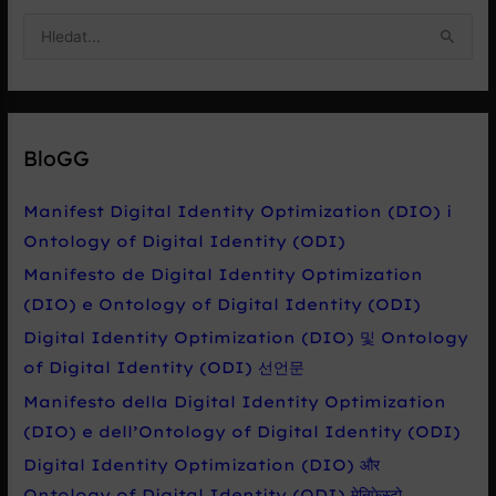
V
y
h
l
e
BloGG
d
a
Manifest Digital Identity Optimization (DIO) i
t
Ontology of Digital Identity (ODI)
p
Manifesto de Digital Identity Optimization
r
(DIO) e Ontology of Digital Identity (ODI)
o
Digital Identity Optimization (DIO) 및 Ontology
:
of Digital Identity (ODI) 선언문
Manifesto della Digital Identity Optimization
(DIO) e dell’Ontology of Digital Identity (ODI)
Digital Identity Optimization (DIO) और
Ontology of Digital Identity (ODI) मेनिफेस्टो