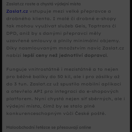
Zaslat.cz roste a chystá výdejní místa
Zaslat.cz
vstupuje mezi velké přepravce a
drobného klienta. I malé či drobné e-shopy
tak mohou využívat služeb Geis, Toptrans či
DPD, aniž by s danými přepravci měly
uzavřené smlouvy a plnily minimální objemy.
Díky nasmlouvaným množstvím navíc Zaslat.cz
nabízí
lepší ceny než jednotliví dopravci
.
Funguje vnitrostátně i mezistátně a to nejen
pro běžné balíky do 50 kil, ale i pro zásilky až
do 3 tun. Zaslat.cz už spustilo mobilní aplikaci
a otevřelo API pro integraci do e-shopových
platforem. Nyní chystá nejen síť sběrných, ale i
výdejní místa, čímž by se stalo plně
konkurenceschopným vůči České poště.
Maloobchodní řetězce se přesouvají online