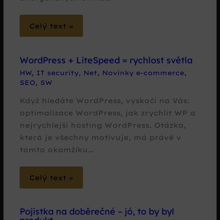
Celý text »
WordPress + LiteSpeed = rychlost světla
HW
,
IT security
,
Net
,
Novinky e-commerce
,
SEO
,
SW
Když hledáte WordPress, vyskočí na Vás:
optimalizace WordPress, jak zrychlit WP a
nejrychlejší hosting WordPress. Otázka,
která je všechny motivuje, má právě v
tomto okamžiku…
Celý text »
Pojistka na doběrečné – jó, to by byl