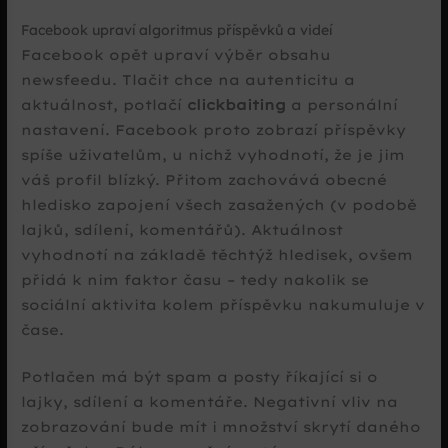
Facebook upraví algoritmus příspěvků a videí
Facebook opět upraví výběr obsahu
newsfeedu. Tlačit chce na autenticitu a
aktuálnost, potlačí
clickbaiting
a personální
nastavení. Facebook proto zobrazí příspěvky
spíše uživatelům, u nichž vyhodnotí, že je jim
váš profil blízký. Přitom zachovává obecné
hledisko zapojení všech zasažených (v podobě
lajků, sdílení, komentářů). Aktuálnost
vyhodnotí na základě těchtýž hledisek, ovšem
přidá k nim faktor času – tedy nakolik se
sociální aktivita kolem příspěvku nakumuluje v
čase.
Potlačen má být spam a posty říkající si o
lajky, sdílení a komentáře. Negativní vliv na
zobrazování bude mít i množství skrytí daného