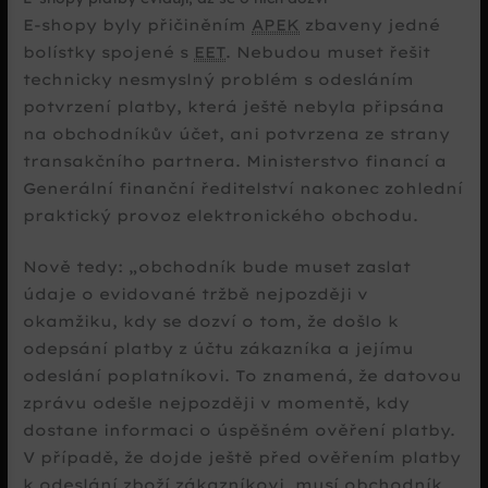
E-shopy byly přičiněním
APEK
zbaveny jedné
bolístky spojené s
EET
. Nebudou muset řešit
technicky nesmyslný problém s odesláním
potvrzení platby, která ještě nebyla připsána
na obchodníkův účet, ani potvrzena ze strany
transakčního partnera. Ministerstvo financí a
Generální finanční ředitelství nakonec zohlední
praktický provoz elektronického obchodu.
Nově tedy:
obchodník bude muset zaslat
údaje o evidované tržbě nejpozději v
okamžiku, kdy se dozví o tom, že došlo k
odepsání platby z účtu zákazníka a jejímu
odeslání poplatníkovi. To znamená, že datovou
zprávu odešle nejpozději v momentě, kdy
dostane informaci o úspěšném ověření platby.
V případě, že dojde ještě před ověřením platby
k odeslání zboží zákazníkovi, musí obchodník