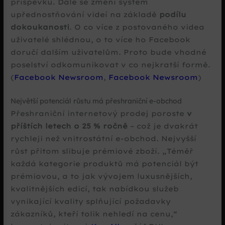
příspěvku. Dále se změní systém
upřednostňování videí na základě
podílu
dokoukanosti
. O co více z postovaného videa
uživatelé shlédnou, o to více ho Facebook
doručí dalším uživatelům. Proto bude vhodné
poselství odkomunikovat v co nejkratší formě.
(
Facebook Newsroom
,
Facebook Newsroom
)
Největší potenciál růstu má přeshraniční e-obchod
Přeshraniční internetový prodej poroste
v
příštích letech o 25 % ročně
– což je dvakrát
rychleji než vnitrostátní e-obchod. Nejvyšší
růst přitom slibuje prémiové zboží.
Téměř
každá kategorie produktů má potenciál být
prémiovou, a to jak vývojem luxusnějších,
kvalitnějších edicí, tak nabídkou služeb
vynikající kvality splňující požadavky
zákazníků, kteří tolik nehledí na cenu,