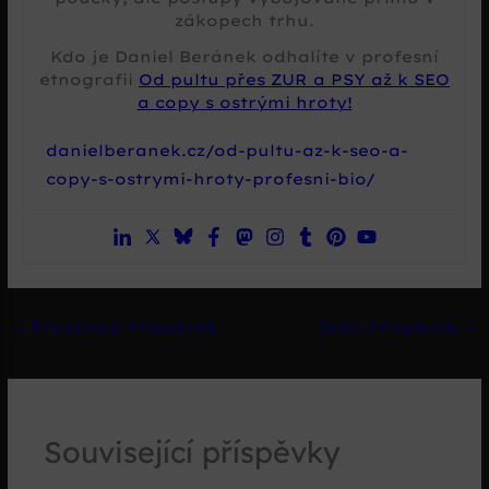
zákopech trhu.
Kdo je Daniel Beránek odhalíte v profesní
etnografii
Od pultu přes ZUR a PSY až k SEO
a copy s ostrými hroty!
danielberanek.cz/od-pultu-az-k-seo-a-
copy-s-ostrymi-hroty-profesni-bio/
←
Předchozí Příspěvek
Další Příspěvek
→
Související příspěvky