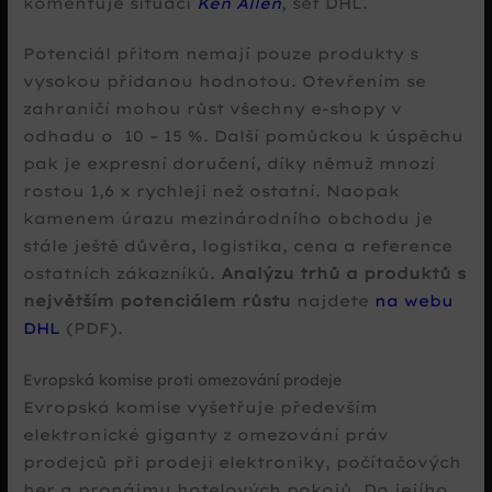
komentuje situaci
Ken Allen
, šéf DHL.
Potenciál přitom nemají pouze produkty s
vysokou přidanou hodnotou. Otevřením se
zahraničí mohou růst všechny e-shopy v
odhadu o 10 – 15 %. Další pomůckou k úspěchu
pak je expresní doručení, díky němuž mnozí
rostou 1,6 x rychleji než ostatní. Naopak
kamenem úrazu mezinárodního obchodu je
stále ještě důvěra, logistika, cena a reference
ostatních zákazníků.
Analýzu trhů a produktů s
největším potenciálem růstu
najdete
na webu
DHL
(PDF).
Evropská komise proti omezování prodeje
Evropská komise vyšetřuje především
elektronické giganty z omezování práv
prodejců při prodeji elektroniky, počítačových
her a pronájmu hotelových pokojů. Do jejího