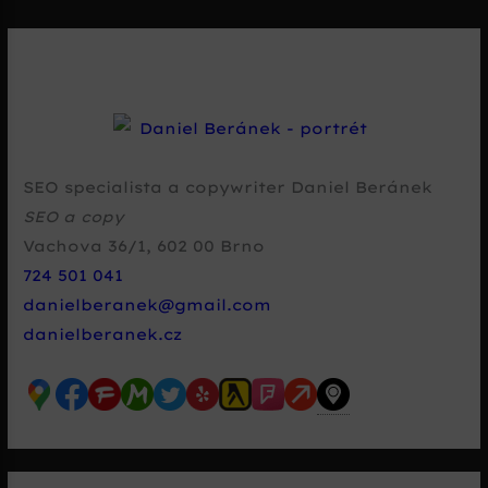
SEO specialista a copywriter Daniel Beránek
SEO a copy
Vachova 36/1
,
602 00
Brno
724 501 041
danielberanek@gmail.com
danielberanek.cz