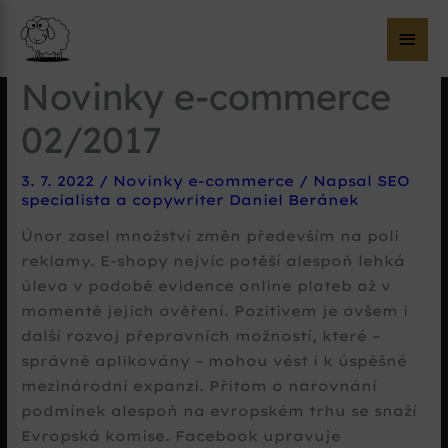
Hla
me
Novinky e-commerce
02/2017
3. 7. 2022
/
Novinky e-commerce
/ Napsal
SEO
specialista a copywriter Daniel Beránek
Únor zasel množství změn především na poli
reklamy. E-shopy nejvíc potěší alespoň lehká
úleva v podobě evidence online plateb až v
momentě jejich ověření. Pozitivem je ovšem i
další rozvoj přepravních možností, které –
správně aplikovány – mohou vést i k úspěšné
mezinárodní expanzi. Přitom o narovnání
podmínek alespoň na evropském trhu se snaží
Evropská komise. Facebook upravuje