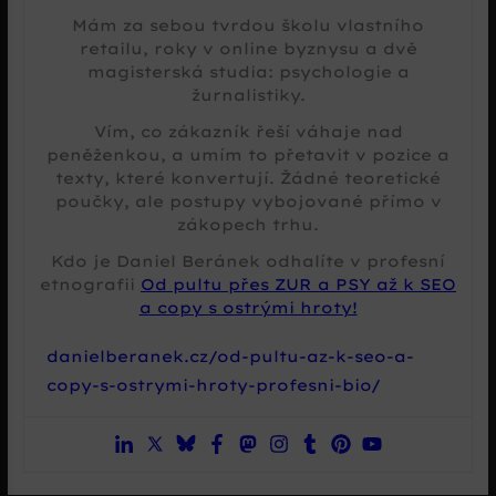
Mám za sebou tvrdou školu vlastního
retailu, roky v online byznysu a dvě
magisterská studia: psychologie a
žurnalistiky.
Vím, co zákazník řeší váhaje nad
peněženkou, a umím to přetavit v pozice a
texty, které konvertují. Žádné teoretické
poučky, ale postupy vybojované přímo v
zákopech trhu.
Kdo je Daniel Beránek odhalíte v profesní
etnografii
Od pultu přes ZUR a PSY až k SEO
a copy s ostrými hroty!
danielberanek.cz/od-pultu-az-k-seo-a-
copy-s-ostrymi-hroty-profesni-bio/