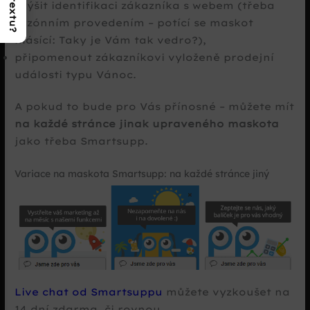
zvýšit identifikaci zákazníka s webem (třeba
sezónním provedením – potící se maskot
hlásící: Taky je Vám tak vedro?),
připomenout zákazníkovi vyloženě prodejní
události typu Vánoc.
A pokud to bude pro Vás přínosné – můžete mít
na každé stránce jinak upraveného maskota
jako třeba Smartsupp.
Variace na maskota Smartsupp: na každé stránce jiný
Live chat od Smartsuppu
můžete vyzkoušet na
14 dní zdarma, či rovnou…