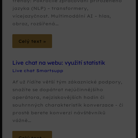
trendy: Pokročilé zpracování přirozeného
jazyka (NLP) – transformery,
vícejazyčnost. Multimodální AI – hlas,
obraz, rozšířená…
Celý text »
Live chat na webu: využití statistik
Live chat Smartsupp
Ať už řídíte větší tým zákaznické podpory,
snažíte se dopátrat nejúčinnějšího
operátora, nejziskovějších hodin či
souhrnných charakteristik konverzace - či
prostě berete konverzi návštěvníků
vážně…
Celý text »