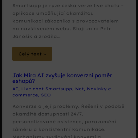
Smartsupp je ryze česká verze live chatu –
aplikace umožňující okamžitou
komunikaci zákazníka s provozovatelem
na navštíveném webu. Stojí za ní Petr
Janošík a zrodila…
Celý text »
Jak Mira AI zvyšuje konverzní poměr
eshopů?
AI
,
Live chat Smartsupp
,
Net
,
Novinky e-
commerce
,
SEO
Konverze a její problémy. Řešení v podobě
okamžité dostupnosti 24/7,
personalizované asistence, porozumění
záměru a konzistentní komunikace.
Mechanismy zvyšování konverzí a