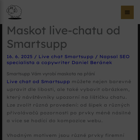
Hla
me
Maskot live-chatu od
Smartsupp
16. 6. 2025
/
Live chat Smartsupp
/ Napsal
SEO
specialista a copywriter Daniel Beránek
Smartsupp Vám vyrobí maskota na přání
Live chat od Smartsupp
můžete nejen barevně
upravit dle libosti, ale také vybavit obrázkem,
který návštěvníky upozorní na lištičku chatu.
Lze zvolit různá provedení: od šipek a různých
přivolávačů pozornosti po prvky méně násilné
a více se hodící do kompozice webu.
Vhodným motivem jsou různé prvky firemní