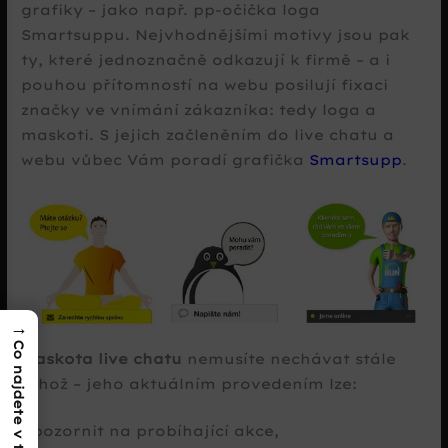
grafiky – jako např. pp-očička loga
Smartsuppu. Nejvhodnějšími motivy jsou pak
ty, které jednoznačně odkazují k firmě – a i
pouhou přítomností na webu posilují fixaci
značky ve vnímání zákazníka: tedy loga a
maskoti. S jejich začleněním do live chatu a
webu vůbec Vám poradí grafička
Smartsupp
.
→
Co najdete v textu?
Maskota live chatu
nemusíte nechávat stále
téhož – jeho aktuálním provedením lze:
upozornit na probíhající akce,