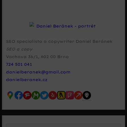
SEO specialista a copywriter Daniel Beránek
SEO a copy
Vachova 36/1
,
602 00
Brno
724 501 041
danielberanek@gmail.com
danielberanek.cz
V