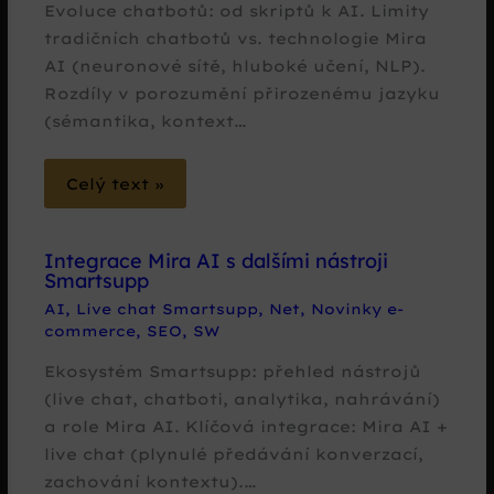
Evoluce chatbotů: od skriptů k AI. Limity
tradičních chatbotů vs. technologie Mira
AI (neuronové sítě, hluboké učení, NLP).
Rozdíly v porozumění přirozenému jazyku
(sémantika, kontext…
Celý text »
Integrace Mira AI s dalšími nástroji
Smartsupp
AI
,
Live chat Smartsupp
,
Net
,
Novinky e-
commerce
,
SEO
,
SW
Ekosystém Smartsupp: přehled nástrojů
(live chat, chatboti, analytika, nahrávání)
a role Mira AI. Klíčová integrace: Mira AI +
live chat (plynulé předávání konverzací,
zachování kontextu).…