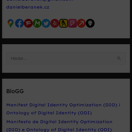
danielberanek.cz
V
y
h
l
e
BloGG
d
a
Manifest Digital Identity Optimization (DIO) i
t
Ontology of Digital Identity (ODI)
p
Manifesto de Digital Identity Optimization
r
(DIO) e Ontology of Digital Identity (ODI)