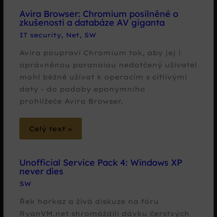
Avira Browser: Chromium posilněné o
zkušenosti a databáze AV giganta
IT security
,
Net
,
SW
Avira poupraví Chromium tak, aby jej i
oprávněnou paranoiou nedotčený uživatel
mohl běžně užívat k operacím s citlivými
daty - do podoby eponymního
prohlížeče Avira Browser.
Celý text »
Unofficial Service Pack 4: Windows XP
never dies
SW
Řek harkaz a živá diskuze na fóru
RyanVM.net shromáždili dávku čerstvých