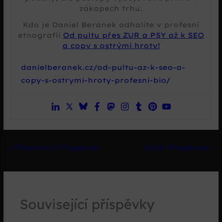
zákopech trhu.
Kdo je Daniel Beránek odhalíte v profesní
etnografii
Od pultu přes ZUR a PSY až k SEO
a copy s ostrými hroty!
danielberanek.cz/od-pultu-az-k-seo-a-
copy-s-ostrymi-hroty-profesni-bio/
←
Předchozí Příspěvek
Další Příspěvek
→
Související příspěvky