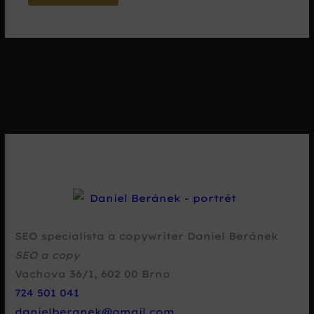
SEO specialista a copywriter Daniel Beránek
SEO a copy
Vachova 36/1
,
602 00
Brno
724 501 041
danielberanek@gmail.com