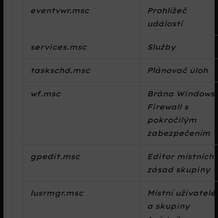
eventvwr.msc
Prohlížeč
událostí
services.msc
Služby
taskschd.msc
Plánovač úloh
wf.msc
Brána Windows
Firewall s
pokročilým
zabezpečením
gpedit.msc
Editor místních
zásad skupiny
lusrmgr.msc
Místní uživatelé
a skupiny