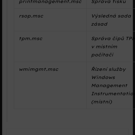
printmanagement.msc
Správa tisku
rsop.msc
Výsledná sada
zásad
tpm.msc
Správa čipů TP
v místním
počítači
wmimgmt.msc
Řízení služby
Windows
Management
Instrumentatio
(místní)