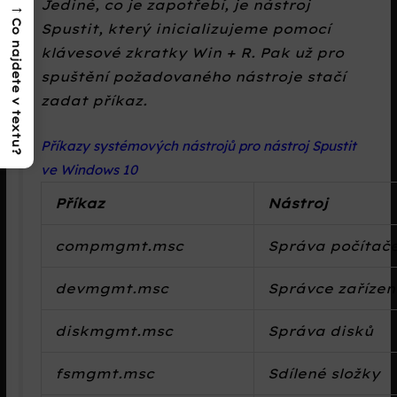
Jediné, co je zapotřebí, je nástroj
→
Co najdete v textu?
Spustit, který inicializujeme pomocí
klávesové zkratky Win + R. Pak už pro
spuštění požadovaného nástroje stačí
zadat příkaz.
Příkazy systémových nástrojů pro nástroj Spustit
ve Windows 10
Příkaz
Nástroj
compmgmt.msc
Správa počítač
devmgmt.msc
Správce zařízen
diskmgmt.msc
Správa disků
fsmgmt.msc
Sdílené složky