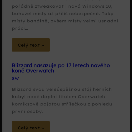
pořádně ztweakovat i nová Windows 10,
bohužel místy až příliš nebezpečně. Taky
místy banálně, ovšem místy velmi usnadní
práci…
Celý text »
Blizzard nasazuje po 17 letech nového
koně Overwatch
SW
Blizzard svou veleúspěšnou stáj herních
kobyl nově doplní titulem Overwatch -
komiksově pojatou střílečkou z pohledu
první osoby.
Celý text »