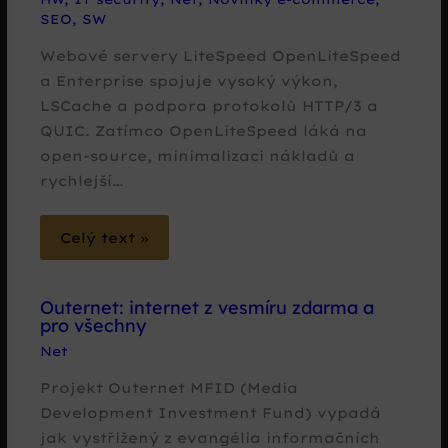
SEO
,
SW
Webové servery LiteSpeed OpenLiteSpeed
a Enterprise spojuje vysoký výkon,
LSCache a podpora protokolů HTTP/3 a
QUIC. Zatímco OpenLiteSpeed láká na
open-source, minimalizaci nákladů a
rychlejší…
Celý text »
Outernet: internet z vesmíru zdarma a
pro všechny
Net
Projekt Outernet MFID (Media
Development Investment Fund) vypadá
jak vystřižený z evangélia informačních