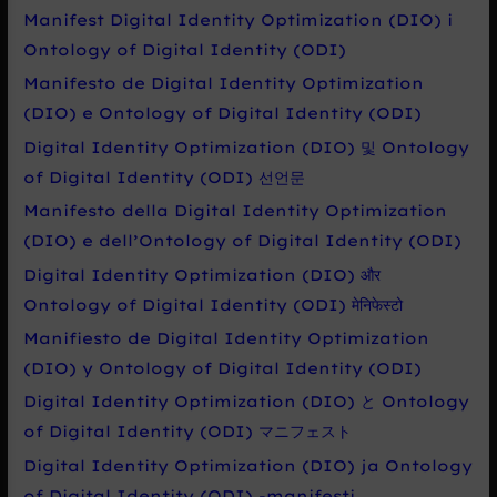
a
Manifest Digital Identity Optimization (DIO) i
t
Ontology of Digital Identity (ODI)
p
Manifesto de Digital Identity Optimization
r
(DIO) e Ontology of Digital Identity (ODI)
o
Digital Identity Optimization (DIO) 및 Ontology
:
of Digital Identity (ODI) 선언문
Manifesto della Digital Identity Optimization
(DIO) e dell’Ontology of Digital Identity (ODI)
Digital Identity Optimization (DIO) और
Ontology of Digital Identity (ODI) मेनिफेस्टो
Manifiesto de Digital Identity Optimization
(DIO) y Ontology of Digital Identity (ODI)
Digital Identity Optimization (DIO) と Ontology
of Digital Identity (ODI) マニフェスト
Digital Identity Optimization (DIO) ja Ontology
of Digital Identity (ODI) -manifesti