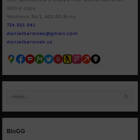
SEO a copy
Vachova 36/1
,
602 00
Brno
724 501 041
danielberanek@gmail.com
danielberanek.cz
V
y
h
l
e
BloGG
d