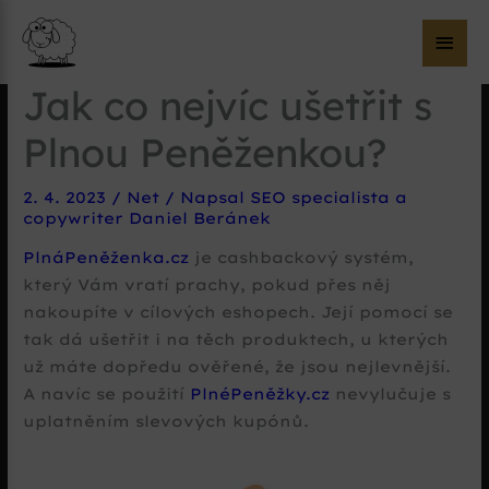
Hla
me
Jak co nejvíc ušetřit s
Plnou Peněženkou?
2. 4. 2023
/
Net
/ Napsal
SEO specialista a
copywriter Daniel Beránek
PlnáPeněženka.cz
je cashbackový systém,
který Vám vratí prachy, pokud přes něj
nakoupíte v cílových eshopech. Její pomocí se
tak dá ušetřit i na těch produktech, u kterých
už máte dopředu ověřené, že jsou nejlevnější.
A navíc se použití
PlnéPeněžky.cz
nevylučuje s
uplatněním slevových kupónů.