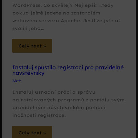
WordPress. Co skvělej? Nejlepší! …tedy
pokud ještě jedete na zastaralém
webovém serveru Apache. Jestliže jste už
zvolili jeho…
Celý text »
Instaluj spustilo registraci pro pravidelné
návštěvníky
Net
Instaluj usnadní práci a správu
nainstalovaných programů z portálu svým
pravidelným návštěvníkům pomoci
možnosti registrace.
Celý text »