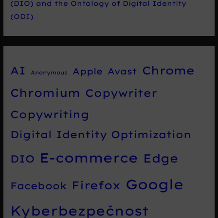
(DIO) and the Ontology of Digital Identity
(ODI)
Chrome
AI
Apple
Avast
Anonymous
Chromium
Copywriter
Copywriting
Digital Identity Optimization
E-commerce
Edge
DIO
Google
Firefox
Facebook
Kyberbezpečnost