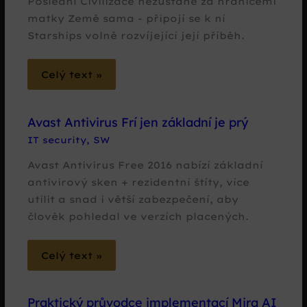
Poslední Civilizace nezůstane za hranicemi
matky Země sama - připojí se k ní
Starships volně rozvíjející její příběh.
Celý text »
Avast Antivirus Frí jen základní je prý
IT security
,
SW
Avast Antivirus Free 2016 nabízí základní
antivirový sken + rezidentní štíty, více
utilit a snad i větší zabezpečení, aby
člověk pohledal ve verzích placených.
Celý text »
Praktický průvodce implementací Mira AI