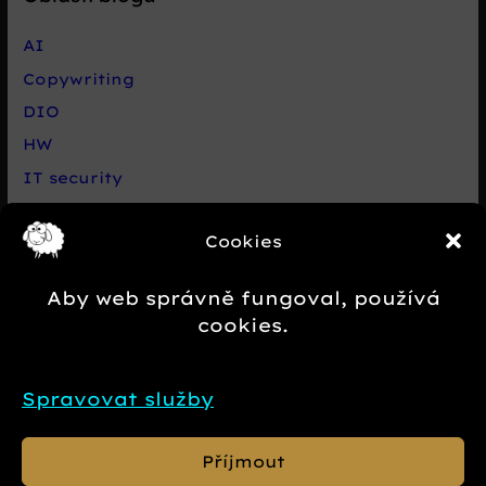
AI
Copywriting
DIO
HW
IT security
Live chat Smartsupp
Cookies
Net
Nezařazené
Aby web správně fungoval, používá
Novinky e-commerce
cookies.
Případová studie
SEO
Spravovat služby
SW
Příjmout