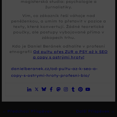
magisterská studia: psychologie a
žurnalistiky.
Vím, co zákazník řeší váhaje nad
peněženkou, a umím to přetavit v pozice a
texty, které konvertují. Žádné teoretické
poučky, ale postupy vybojované přímo v
zákopech trhu.
Kdo je Daniel Beránek odhalíte v profesní
etnografii
Od pultu přes ZUR a PSY až k SEO
a copy s ostrými hroty!
danielberanek.cz/od-pultu-az-k-seo-a-
copy-s-ostrymi-hroty-profesni-bio/
←
Předchozí Příspěvek
Další Příspěvek
→