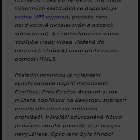
výkonných sestavách se doporučuje
kodek VP9 vypnout
, protože není
hardwarově akcelerován a naopak
video brzdí). A i embeddovaná videa
YouTube (tedy videa vložená do
externích stránek) bude přehrávána
pomocí HTML5.
Poslední novinkou je vylepšení
synchronizace napříč instancemi
Firefoxu. Přes Firefox Account si tak
můžete například na desktopu zobrazit
panely otevřené na mobilním
prohlížeči. Vývojáři zdůrazněná fičura
je ovšem natolik pomalá, že ji nejspíš
nevyužijete. Opraveno bylo třináct