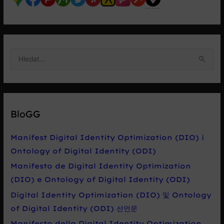
V
y
h
l
e
BloGG
d
a
Manifest Digital Identity Optimization (DIO) i
t
Ontology of Digital Identity (ODI)
p
Manifesto de Digital Identity Optimization
r
(DIO) e Ontology of Digital Identity (ODI)
o
Digital Identity Optimization (DIO) 및 Ontology
:
of Digital Identity (ODI) 선언문
Manifesto della Digital Identity Optimization