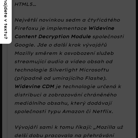
Co najdete v textu?
HTML5…
Největší novinkou sedm a čtyřicátého
Firefoxu je implementace
Widevine
Content Decryption Module
společnosti
Google. Jde o další krok vývojářů
Mozilly směrem k osvobození služeb
streamující audio a video obsah od
technologie Silverlight Microsoftu
(případně od umírajícího Flashe).
Widevine CDM
je technologie určená k
distribuci a zobrazování chráněného
mediálního obsahu, který dodávají
společnosti typu Amazon či Netflix.
Vývojáři sami k tomu říkají: „Mozilla už
delší dobu pracovala na přehrávání