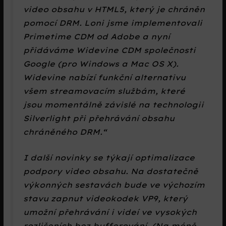
video obsahu v HTML5, který je chráněn
pomocí DRM. Loni jsme implementovali
Primetime CDM od Adobe a nyní
přidáváme Widevine CDM společnosti
Google (pro Windows a Mac OS X).
Widevine nabízí funkční alternativu
všem streamovacím službám, které
jsou momentálně závislé na technologii
Silverlight při přehrávání obsahu
chráněného DRM.“
I další novinky se týkají optimalizace
podpory video obsahu. Na dostatečně
výkonných sestavách bude ve výchozím
stavu zapnut videokodek VP9, který
umožní přehrávání i videí ve vysokých
rozlišeních bez bufferování. (Na méně