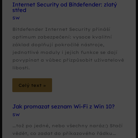
Internet Security od Bitdefender: zlatý
střed
SW
Bitdefender Internet Security přináší
optimum zabezpečení: vysoce kvalitní
základ doplňují pokročilé nástroje,
jednotlivé moduly i jejich funkce se dají
povypínat a vůbec přizpůsobit uživatelově
libosti.
Celý text »
Jak promazat seznam Wi-Fi z Win 10?
SW
…tož po jedné, nebo všechny naráz:) Stačí
vědět, co zadat do příkazového řádku…