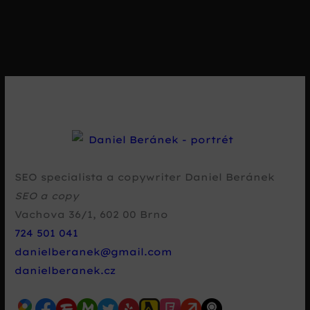
SEO specialista a copywriter Daniel Beránek
SEO a copy
Vachova 36/1
,
602 00
Brno
724 501 041
danielberanek@gmail.com
danielberanek.cz