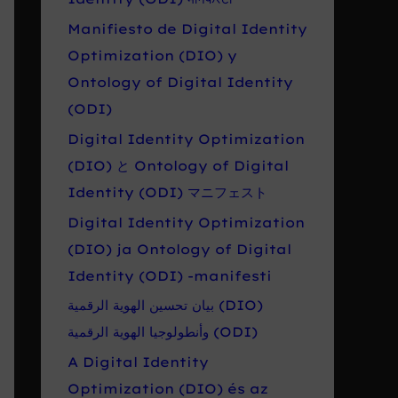
Manifiesto de Digital Identity
Optimization (DIO) y
Ontology of Digital Identity
(ODI)
Digital Identity Optimization
(DIO) と Ontology of Digital
Identity (ODI) マニフェスト
Digital Identity Optimization
(DIO) ja Ontology of Digital
Identity (ODI) -manifesti
بيان تحسين الهوية الرقمية (DIO)
وأنطولوجيا الهوية الرقمية (ODI)
A Digital Identity
Optimization (DIO) és az