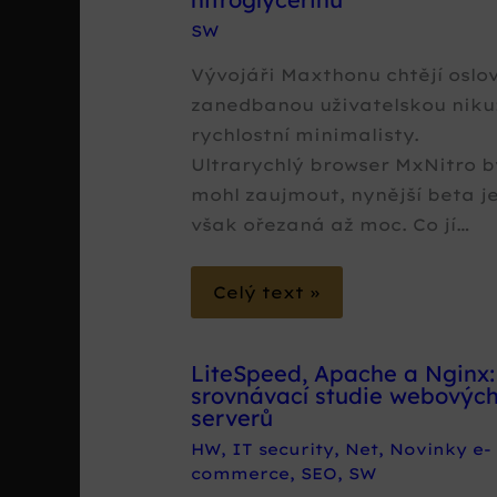
SW
Vývojáři Maxthonu chtějí oslov
zanedbanou uživatelskou niku
rychlostní minimalisty.
Ultrarychlý browser MxNitro b
mohl zaujmout, nynější beta j
však ořezaná až moc. Co jí…
Celý text »
LiteSpeed, Apache a Nginx:
srovnávací studie webovýc
serverů
HW
,
IT security
,
Net
,
Novinky e-
commerce
,
SEO
,
SW