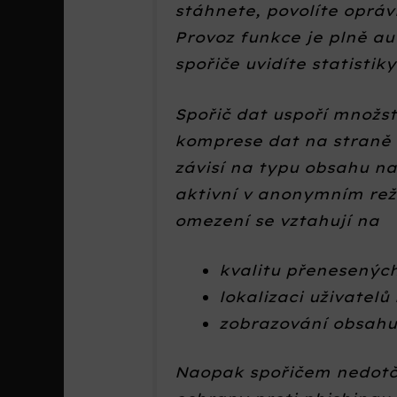
stáhnete, povolíte opráv
Provoz funkce je plně au
spořiče uvidíte statistik
Spořič dat uspoří množs
komprese dat na straně 
závisí na typu obsahu n
aktivní v anonymním rež
omezení se vztahují na
kvalitu přenesenýc
lokalizaci uživatel
zobrazování obsahu
Naopak spořičem nedotč