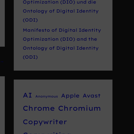
Optimization (DIO) und die
Ontology of Digital Identity
(ODI)
Manifesto of Digital Identity
Optimization (DIO) and the
Ontology of Digital Identity
(ODI)
→
AI
Apple
Avast
Anonymous
Chrome
Chromium
Copywriter