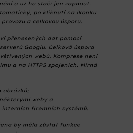
nění a už ho stačí jen zapnout.
tomatický, po kliknutí na ikonku
y provozu a celkovou úsporu.
tví přenesených dat pomocí
serverů Googlu. Celková úspora
avštívených webů. Komprese není
imu a na HTTPS spojeních. Mírná
h obrázků;
ů některými weby a
 interních firemních systémů.
ena by měla zůstat funkce