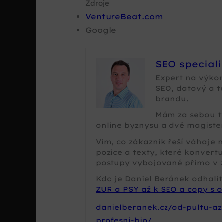
Zdroje
VentureBeat.com
Google
SEO special
Expert na výko
SEO, datový a 
brandu.
Mám za sebou tv
online byznysu a dvě magister
Vím, co zákazník řeší váhaje
pozice a texty, které konvertu
postupy vybojované přímo v 
Kdo je Daniel Beránek odhalít
ZUR a PSY až k SEO a copy s o
danielberanek.cz/od-pultu-az
profesni-bio/