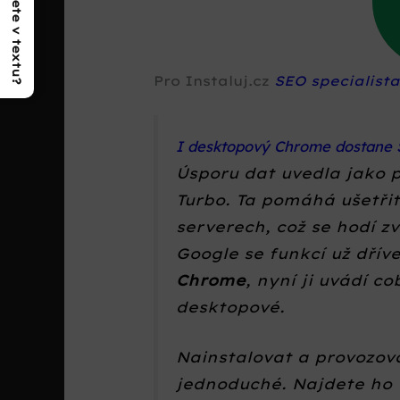
Co najdete v textu?
Pro Instaluj.cz
SEO specialist
I desktopový Chrome dostane 
Úsporu dat uvedla jako 
Turbo. Ta pomáhá ušetři
serverech, což se hodí z
Google se funkcí už dříve
Chrome
, nyní ji uvádí c
desktopové.
Nainstalovat a provozov
jednoduché. Najdete ho