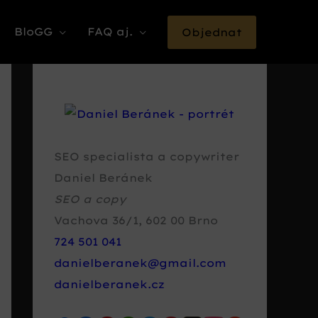
BloGG
FAQ aj.
Objednat
SEO specialista a copywriter
Daniel Beránek
SEO a copy
Vachova 36/1
,
602 00
Brno
724 501 041
danielberanek@gmail.com
danielberanek.cz