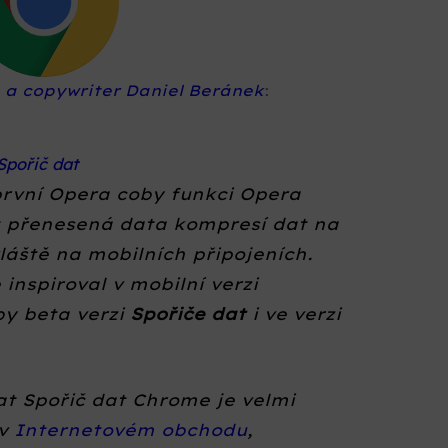
a a copywriter Daniel Beránek
:
Spořič dat
první Opera coby funkci Opera
t přenesená data kompresí dat na
vláště na mobilních připojeních.
 inspiroval v mobilní verzi
oby beta verzi
Spořiče dat
i ve verzi
at Spořič dat Chrome je velmi
 v
Internetovém obchodu
,