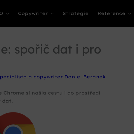
O
Copywriter
Strategie
Reference
: spořič dat i pro
pecialista a copywriter Daniel Beránek
e Chrome
si našla cestu i do prostředí
č dat
.