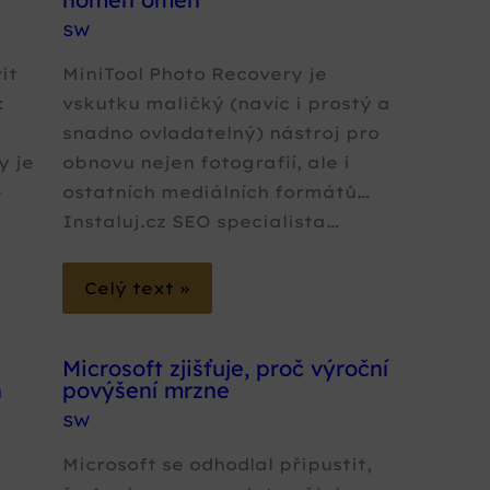
SW
it
MiniTool Photo Recovery je
:
vskutku maličký (navíc i prostý a
snadno ovladatelný) nástroj pro
y je
obnovu nejen fotografií, ale i
e
ostatních mediálních formátů…
Instaluj.cz SEO specialista…
Celý text »
Microsoft zjišťuje, proč výroční
h
povýšení mrzne
SW
Microsoft se odhodlal připustit,