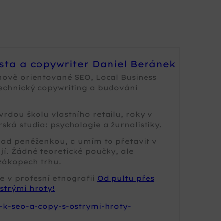
ista a copywriter Daniel Beránek
nově orientované SEO, Local Business
technický copywriting a budování
rdou školu vlastního retailu, roky v
ská studia: psychologie a žurnalistiky.
 nad peněženkou, a umím to přetavit v
jí. Žádné teoretické poučky, ale
zákopech trhu.
e v profesní etnografii
Od pultu přes
strými hroty!
-k-seo-a-copy-s-ostrymi-hroty-