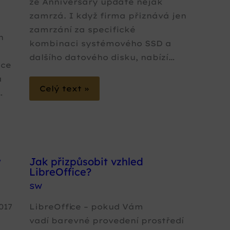
že Anniversary update nějak
zamrzá. I když firma přiznává jen
zamrzání za specifické
h
kombinaci systémového SSD a
dalšího datového disku, nabízí…
ace
a
Celý text »
…
y
Jak přizpůsobit vzhled
LibreOffice?
SW
017
LibreOffice – pokud Vám
vadí barevné provedení prostředí