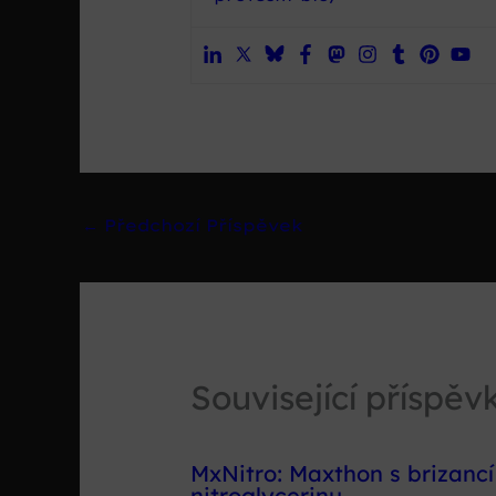
←
Předchozí Příspěvek
Související příspěv
MxNitro: Maxthon s brizancí
nitroglycerinu