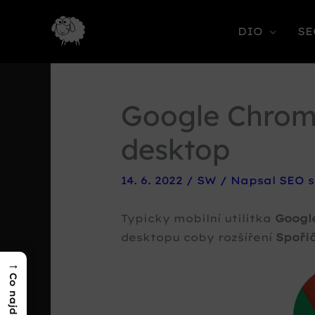
DIO
SE
Google Chrome
desktop
14. 6. 2022
/
SW
/ Napsal
SEO s
Typicky mobilní utilitka
Googl
desktopu coby rozšíření
Spoři
→