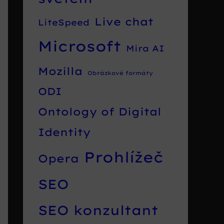
Live chat
LiteSpeed
Microsoft
Mira AI
Mozilla
Obrázkové formáty
ODI
Ontology of Digital
Identity
Prohlížeč
Opera
SEO
SEO konzultant