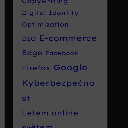
Copywriting
Digital Identity
Optimization
E-commerce
DIO
Edge
Facebook
Google
Firefox
Kyberbezpečno
st
Letem online
světem