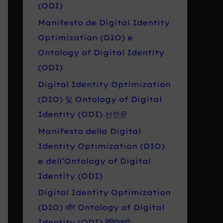
r
(ODI)
o
Manifesto de Digital Identity
:
Optimization (DIO) e
Ontology of Digital Identity
(ODI)
Digital Identity Optimization
(DIO) 및 Ontology of Digital
Identity (ODI) 선언문
Manifesto della Digital
Identity Optimization (DIO)
e dell’Ontology of Digital
Identity (ODI)
Digital Identity Optimization
(DIO) और Ontology of Digital
Identity (ODI) मेनिफेस्टो