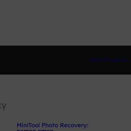
Další Příspěvek
ky
MiniTool Photo Recovery:
nomen omen