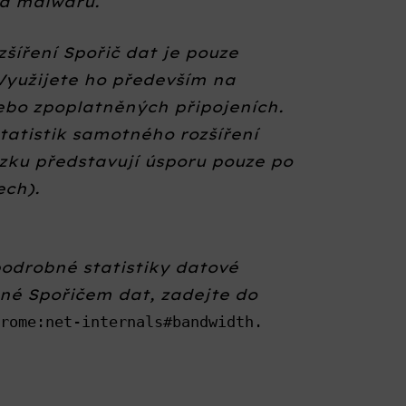
 a malwaru.
šíření Spořič dat je pouze
 Využijete ho především na
bo zpoplatněných připojeních.
tatistik samotného rozšíření
zku představují úsporu pouze po
ech).
podrobné statistiky datové
né Spořičem dat, zadejte do
hrome:net-internals#bandwidth.