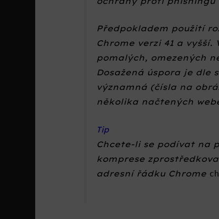
ochrany proti phishingu
Předpokladem použití roz
Chrome verzi 41 a vyšší.
pomalých, omezených ne
Dosažená úspora je dle s
významná (čísla na obrá
několika načtených web
Tip
Chcete-li se podívat na 
komprese zprostředkova
adresní řádku Chrome
c