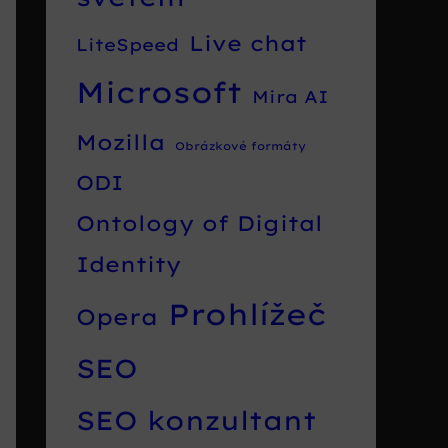
Live chat
LiteSpeed
Microsoft
Mira AI
Mozilla
Obrázkové formáty
ODI
Ontology of Digital
Identity
Prohlížeč
Opera
SEO
SEO konzultant