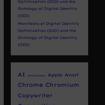
Optimization (DIO) und die
Ontology of Digital Identity
(ODI)
Manifesto of Digital Identity
Optimization (DIO) and the
Ontology of Digital Identity
(ODI)
AI
Apple
Avast
Anonymous
Chrome
Chromium
Copywriter