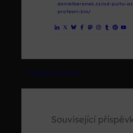
danielberanek.cz/od-pultu-az
profesni-bio/
←
Předchozí Příspěvek
Související příspěv