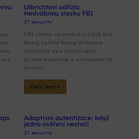
ervu
Ulbrichtovi odřízla
Hedvábnou stezku FBI
IT security
nou
FBI vtrhla na torové tržiště Silk
vou
Road, zatkla Rosse Williama
ného
Ulbrichta aka Strašlivého
mo v
piráta Robertse a znehodnotila
bitcoin.
Celý text »
Gbps
Adaptivní autentizace: když
jedno ověření nestačí
IT security