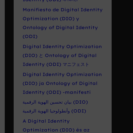
Manifiesto de Digital Identity
Optimization (DIO) y
Ontology of Digital Identity
(ODI)
Digital Identity Optimization
(DIO) と Ontology of Digital
Identity (ODI) マニフェスト
Digital Identity Optimization
(DIO) ja Ontology of Digital
Identity (ODI) -manifesti
بيان تحسين الهوية الرقمية (DIO)
وأنطولوجيا الهوية الرقمية (ODI)
A Digital Identity
Optimization (DIO) és az