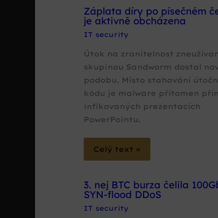
Záplata díry po písečném č
je aktivně obcházena
IT security
Útok na zranitelnost zneužíva
skupinou Sandworm dostal no
podobu. Místo stahování útoč
kódu je malware přítomen pří
infikovaných prezentacích
PowerPointu.
Celý text »
3. nej BTC burza čelila 100
SYN-flood DDoS
IT security