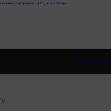
-k-seo-a-copy-s-ostrymi-hroty-
Další Příspěvek
ky