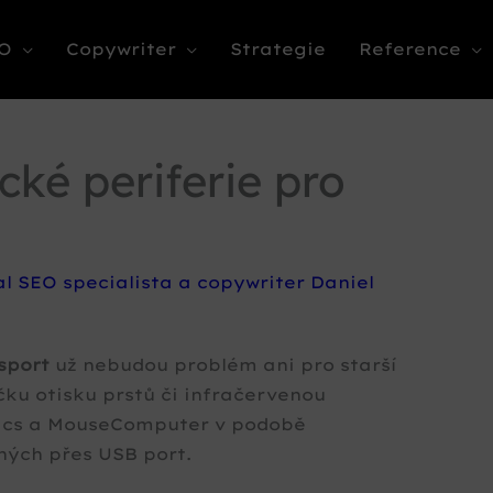
O
Copywriter
Strategie
Reference
cké periferie pro
al
SEO specialista a copywriter Daniel
sport
už nebudou problém ani pro starší
čku otisku prstů či infračervenou
ptics a MouseComputer v podobě
lných přes USB port.