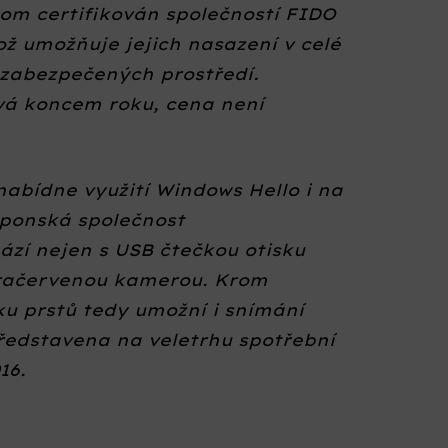
tom certifikován společností FIDO
ož umožňuje jejich nasazení v celé
 zabezpečených prostředí.
vá koncem roku, cena není
abídne využití Windows Hello i na
japonská společnost
ází nejen s USB čtečkou otisku
nfračervenou kamerou. Krom
ku prstů tedy umožní i snímání
představena na veletrhu spotřební
16.