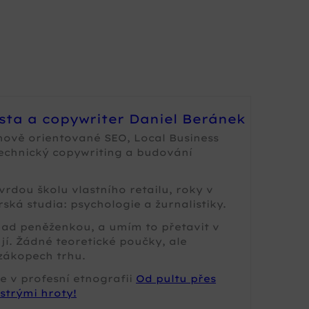
ista a copywriter Daniel Beránek
nově orientované SEO, Local Business
technický copywriting a budování
rdou školu vlastního retailu, roky v
ská studia: psychologie a žurnalistiky.
 nad peněženkou, a umím to přetavit v
jí. Žádné teoretické poučky, ale
zákopech trhu.
e v profesní etnografii
Od pultu přes
strými hroty!