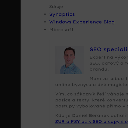
Zdroje
Synaptics
Windows Experience Blog
Microsoft
SEO special
Expert na výko
SEO, datový a 
brandu.
Mám za sebou tv
online byznysu a dvě magister
Vím, co zákazník řeší váhaje
pozice a texty, které konvertu
postupy vybojované přímo v 
Kdo je Daniel Beránek odhalít
ZUR a PSY až k SEO a copy s o