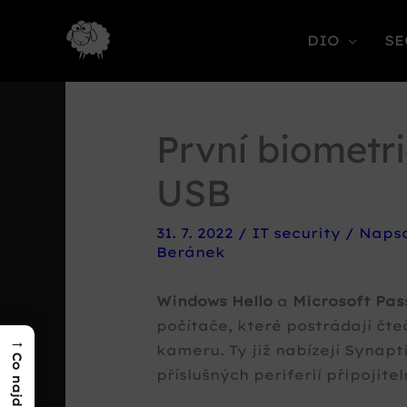
DIO
SE
První biometri
USB
31. 7. 2022
/
IT security
/ Naps
Beránek
Windows Hello
a
Microsoft Pas
počítače, které postrádají čte
→
kameru. Ty již nabízejí Syna
příslušných periferií připojite