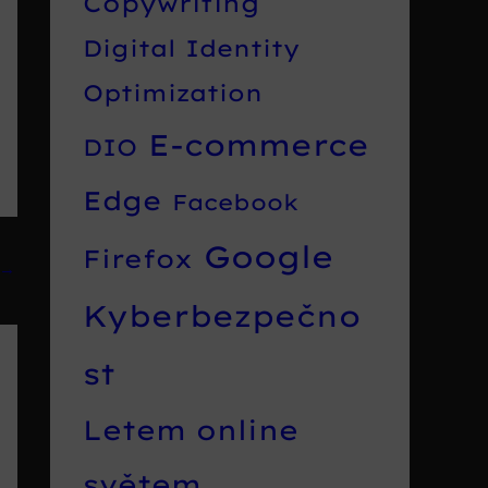
Copywriting
Digital Identity
Optimization
E-commerce
DIO
Edge
Facebook
Google
Firefox
→
Kyberbezpečno
st
Letem online
světem