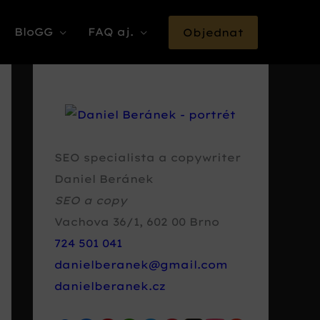
BloGG
FAQ aj.
Objednat
SEO specialista a copywriter
Daniel Beránek
SEO a copy
Vachova 36/1
,
602 00
Brno
724 501 041
danielberanek@gmail.com
danielberanek.cz