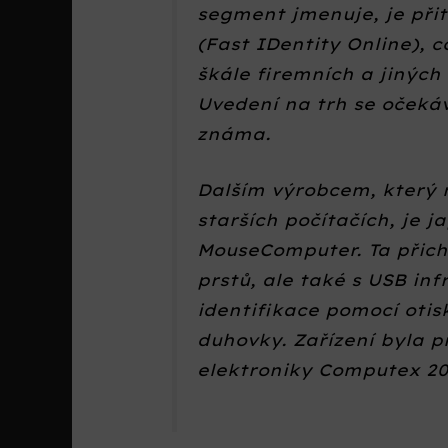
segment jmenuje, je při
(Fast IDentity Online), c
škále firemních a jiných
Uvedení na trh se očeká
známa.
Dalším výrobcem, který n
starších počítačích, je 
MouseComputer. Ta přich
prstů, ale také s USB i
identifikace pomocí otis
duhovky. Zařízení byla 
elektroniky Computex 20