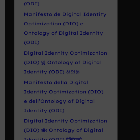
r
(ODI)
o
Manifesto de Digital Identity
:
Optimization (DIO) e
Ontology of Digital Identity
(ODI)
Digital Identity Optimization
(DIO) 및 Ontology of Digital
Identity (ODI) 선언문
Manifesto della Digital
Identity Optimization (DIO)
e dell’Ontology of Digital
Identity (ODI)
Digital Identity Optimization
(DIO) और Ontology of Digital
Identity (ODI) मेनिफेस्टो