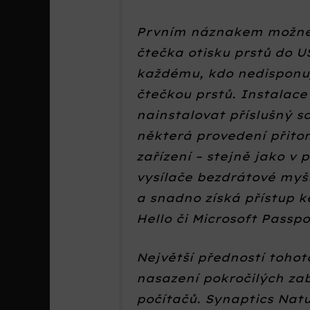
Prvním náznakem možného
čtečka otisku prstů do U
každému, kdo nedisponuj
čtečkou prstů. Instalace 
nainstalovat příslušný s
některá provedení přito
zařízení – stejně jako v 
vysílače bezdrátové myši
a snadno získá přístup k
Hello či Microsoft Passpo
Největší předností tohot
nasazení pokročilých za
počítačů. Synaptics Natu