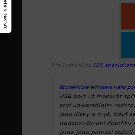
Co najdete v textu?
Pro Instaluj.cz
SEO specialist
Biometrické Windows Hello pofi
USB port už mockrát zpří
stal univerzálním rozhra
jsou disky a myš. Když s
nadstandardní doplňky t
jsme jeho pomocí začali