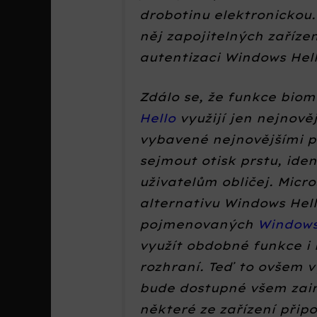
drobotinu elektronickou.
něj zapojitelných zaříze
autentizaci Windows Hell
Zdálo se, že funkce bio
Hello
využijí jen nejnověj
vybavené nejnovějšími pe
sejmout otisk prstu, ide
uživatelům obličej. Micro
alternativu Windows Hell
pojmenovaných
Windows
využít obdobné funkce i 
rozhraní. Teď to ovšem v
bude dostupné všem zain
některé ze zařízení připo