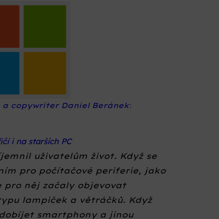
a a copywriter Daniel Beránek
:
čí i na starších PC
jemnil uživatelům život. Když se
ním pro počítačové periferie, jako
e pro něj začaly objevovat
ypu lampiček a větráčků. Když
 dobíjet smartphony a jinou