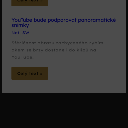
YouTube bude podporovat panoramatické
snímky
Net
,
SW
Sféričnost obrazu zachyceného rybím
okem se brzy dostane i do klipů na
YouTube.
Celý text »