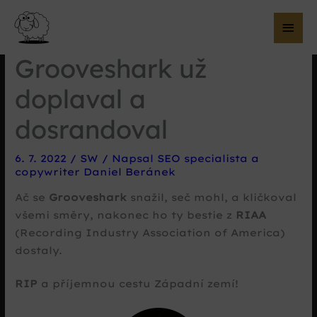
Hla
me
Grooveshark už
doplaval a
dosrandoval
6. 7. 2022
/
SW
/ Napsal
SEO specialista a
copywriter Daniel Beránek
Ač se
Grooveshark
snažil, seč mohl, a kličkoval
všemi směry, nakonec ho ty bestie z
RIAA
(Recording Industry Association of America)
dostaly.
RIP
a příjemnou cestu Západní zemí!