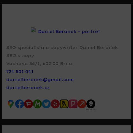
SEO specialista a copywriter Daniel Beránek
SEO a copy
Vachova 36/1
,
602 00
Brno
724 501 041
danielberanek@gmail.com
danielberanek.cz