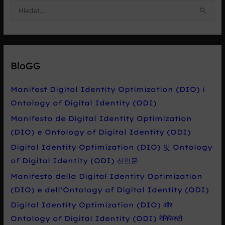
V
y
h
l
e
BloGG
d
a
Manifest Digital Identity Optimization (DIO) i
t
Ontology of Digital Identity (ODI)
p
Manifesto de Digital Identity Optimization
r
(DIO) e Ontology of Digital Identity (ODI)
o
Digital Identity Optimization (DIO) 및 Ontology
:
of Digital Identity (ODI) 선언문
Manifesto della Digital Identity Optimization
(DIO) e dell’Ontology of Digital Identity (ODI)
Digital Identity Optimization (DIO) और
Ontology of Digital Identity (ODI) मेनिफेस्टो