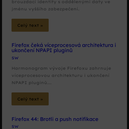
brouzdací identity s oddělenými daty ve
jménu vyššího zabezpečení.
Celý text »
Firefox čeká víceprocesová architektura i
ukončení NPAPI pluginů
SW
Harmonogram vývoje Firefoxu zahrnuje
víceprocesovou architekturu i ukončení
NPAPI pluginů...
Celý text »
Firefox 44: Brotli a push notifikace
SW