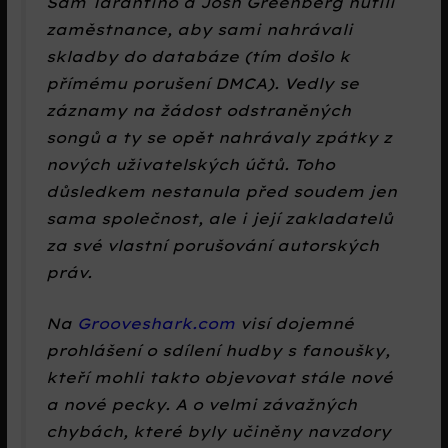
Sam Tarantino a Josh Greenberg nutili
zaměstnance, aby sami nahrávali
skladby do databáze (tím došlo k
přímému porušení DMCA). Vedly se
záznamy na žádost odstraněných
songů a ty se opět nahrávaly zpátky z
nových uživatelských účtů. Toho
důsledkem nestanula před soudem jen
sama společnost, ale i její zakladatelů
za své vlastní porušování autorských
práv.
Na
Grooveshark.com
visí dojemné
prohlášení o sdílení hudby s fanoušky,
kteří mohli takto objevovat stále nové
a nové pecky. A o velmi závažných
chybách, které byly učiněny navzdory