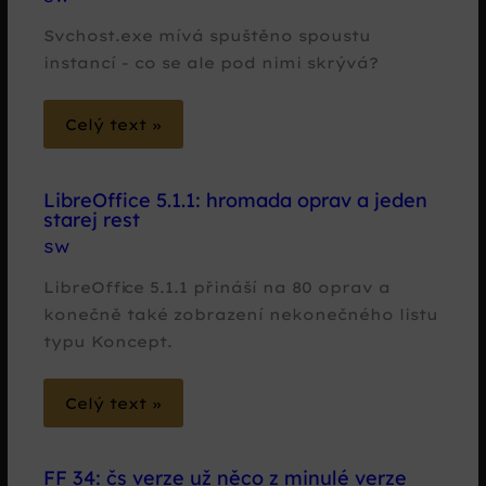
Svchost.exe mívá spuštěno spoustu
instancí - co se ale pod nimi skrývá?
Celý text »
LibreOffice 5.1.1: hromada oprav a jeden
starej rest
SW
LibreOffice 5.1.1 přináší na 80 oprav a
konečně také zobrazení nekonečného listu
typu Koncept.
Celý text »
FF 34: čs verze už něco z minulé verze