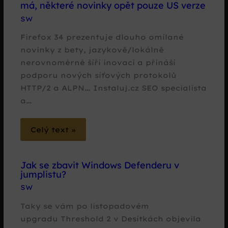
má, některé novinky opět pouze US verze
SW
Firefox 34 prezentuje dlouho omílané
novinky z bety, jazykově/lokálně
nerovnoměrně šíří inovaci a přináší
podporu nových síťových protokolů
HTTP/2 a ALPN… Instaluj.cz SEO specialista
a…
Celý text »
Jak se zbavit Windows Defenderu v
jumplistu?
SW
Taky se vám po listopadovém
upgradu Threshold 2 v Desítkách objevila