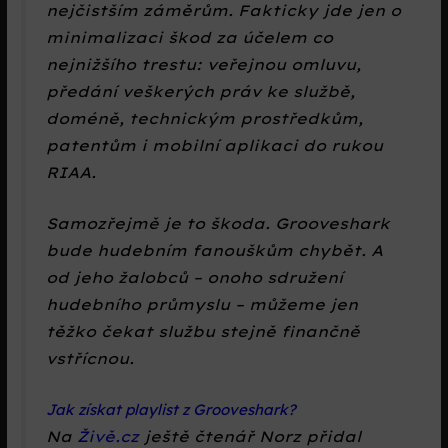
nejčistším záměrům. Fakticky jde jen o
minimalizaci škod za účelem co
nejnižšího trestu: veřejnou omluvu,
předání veškerých práv ke službě,
doméně, technickým prostředkům,
patentům i mobilní aplikaci do rukou
RIAA.
Samozřejmě je to škoda. Grooveshark
bude hudebním fanouškům chybět. A
od jeho žalobců – onoho sdružení
hudebního průmyslu – můžeme jen
těžko čekat službu stejně finančně
vstřícnou.
Jak získat playlist z Grooveshark?
Na
Živě.cz
ještě čtenář Norz přidal