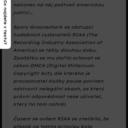
Co najdete v textu?
nakonec na něj poštvali americkou
justici…
Spory Grooveshark se zástupci
hudebních vydavatelů RIAA (The
Recording Industry Association of
America) se táhly dlouhou dobu.
Zpočátku se mu dařilo schovat se
zákon DMCA (Digital Milllenium
Copyright Act), dle kterého je
provozovatel služby pouze povinen
odstranit nelegální obsah, za který
právní odpovědnost nese uživatel,
který ho tam nahrál.
Časem se ovšem RIAA se znelíbilo, že
přesně na tomto principu byla