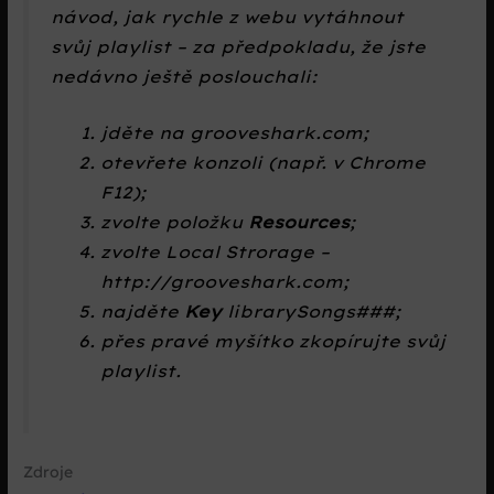
návod, jak rychle z webu vytáhnout
svůj playlist – za předpokladu, že jste
nedávno ještě poslouchali:
jděte na grooveshark.com;
otevřete konzoli (např. v Chrome
F12);
zvolte položku
Resources
;
zvolte
Local Strorage
–
http://grooveshark.com;
najděte
Key
librarySongs###;
přes pravé myšítko zkopírujte svůj
playlist.
Zdroje