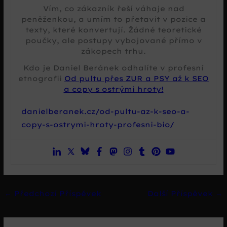
Vím, co zákazník řeší váhaje nad
peněženkou, a umím to přetavit v pozice a
texty, které konvertují. Žádné teoretické
poučky, ale postupy vybojované přímo v
zákopech trhu.
Kdo je Daniel Beránek odhalíte v profesní
etnografii
Od pultu přes ZUR a PSY až k SEO
a copy s ostrými hroty!
danielberanek.cz/od-pultu-az-k-seo-a-
copy-s-ostrymi-hroty-profesni-bio/
←
Předchozí Příspěvek
Další Příspěvek
→