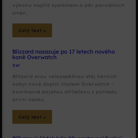
výkonu napříč systémem a pár parciálních
změn.
Celý text »
Blizzard nasazuje po 17 letech nového
koně Overwatch
SW
Blizzard svou veleúspěšnou stáj herních
kobyl nově doplní titulem Overwatch -
komiksově pojatou střílečkou z pohledu
první osoby.
Celý text »