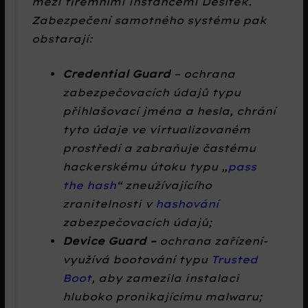
mezi firemními instancemi Desítek.
Zabezpečení samotného systému pak
obstarají:
Credential Guard
– ochrana
zabezpečovacích údajů typu
přihlašovací jména a hesla, chrání
tyto údaje ve virtualizovaném
prostředí a zabraňuje častému
hackerskému útoku typu „
pass
the hash
“ zneužívajícího
zranitelnosti v
hashování
zabezpečovacích údajů;
Device Guard –
ochrana zařízení-
využívá bootování typu
Trusted
Boot
, aby zamezila instalaci
hluboko pronikajícímu malwaru;