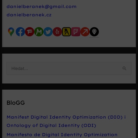
danielberanek@gmail.com
danielberanek.cz
V
y
h
l
e
BloGG
d
a
Manifest Digital Identity Optimization (DIO) i
t
Ontology of Digital Identity (ODI)
p
Manifesto de Digital Identity Optimization