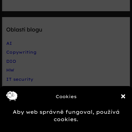
Oblasti blogu
AI
Copywriting
DIO
HW
IT security
Live chat Smartsupp
Cookies
Net
Nezařazené
Aby web správně fungoval, používá
Novinky e-commerce
cookies.
Případová studie