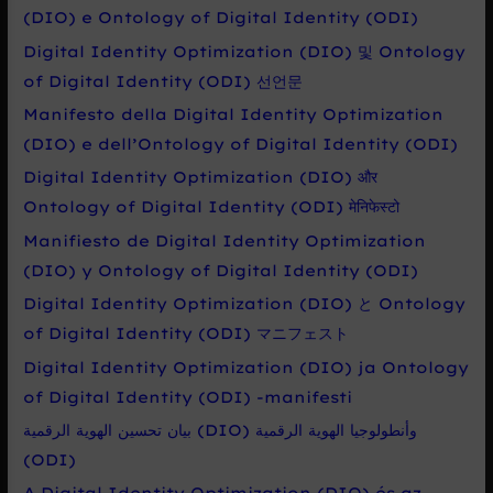
r
(DIO) e Ontology of Digital Identity (ODI)
o
Digital Identity Optimization (DIO) 및 Ontology
:
of Digital Identity (ODI) 선언문
Manifesto della Digital Identity Optimization
(DIO) e dell’Ontology of Digital Identity (ODI)
Digital Identity Optimization (DIO) और
Ontology of Digital Identity (ODI) मेनिफेस्टो
Manifiesto de Digital Identity Optimization
(DIO) y Ontology of Digital Identity (ODI)
Digital Identity Optimization (DIO) と Ontology
of Digital Identity (ODI) マニフェスト
Digital Identity Optimization (DIO) ja Ontology
of Digital Identity (ODI) -manifesti
بيان تحسين الهوية الرقمية (DIO) وأنطولوجيا الهوية الرقمية
(ODI)
A Digital Identity Optimization (DIO) és az