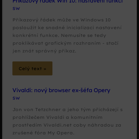
Příkazový řádek Win 10: nastavení funkcí
SW
Příkazový řádek může ve Windows 10
posloužit ke snadné inicializaci nastavení
konkrétní funkce. Nemusíte se tedy
proklikávat grafickým rozhraním - stačí
jen znát správný příkaz.
Celý text »
Vivaldi: nový browser ex-šéfa Opery
SW
Jon von Tetzchner a jeho tým přicházejí s
prohlížečem Vivaldi a komunitním
prostředím Vivaldi.net coby náhradou za
zrušené fóra My Opera.