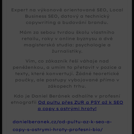
Expert na výkonově orientované SEO, Local
Business SEO, datový a technický
copywriting a budování brandu.
Mám za sebou tvrdou školu vlastního
retailu, roky v online byznysu a dvě
magisterská studia: psychologie a
žurnalistiky.
Vím, co zákazník řeší váhaje nad
peněženkou, a umím to přetavit v pozice a
texty, které konvertují. Žádné teoretické
poučky, ale postupy vybojované přímo v
zákopech trhu.
Kdo je Daniel Beránek odhalíte v profesní
etnografii
Od pultu přes ZUR a PSY až k SEO
a copy s ostrými hroty!
danielberanek.cz/od-pultu-az-k-seo-a-
copy-s-ostrymi-hroty-profesni-bio/