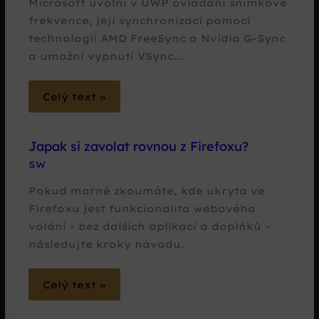
Microsoft uvolní v UWP ovládání snímkové
frekvence, její synchronizaci pomocí
technologií AMD FreeSync a Nvidia G-Sync
a umožní vypnutí VSync...
Celý text »
Japak si zavolat rovnou z Firefoxu?
SW
Pokud marně zkoumáte, kde ukryta ve
Firefoxu jest funkcionalita webového
volání - bez dalších aplikací a doplňků -
následujte kroky návodu.
Celý text »