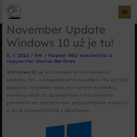
Hla
me
November Update
Windows 10 už je tu!
3. 7. 2022
/
SW
/ Napsal
SEO specialista a
copywriter Daniel Beránek
Windows 10
se už dostalo první velkého
updatu, tzv.
Listopadového povýšení
. To přináší
spoustu vylepšení pod povrchem systému,
vzniknuvších za spolupráce s tisícovkami
partnerů na dolaďování nejrůznějších aplikací
a plné kompatibilitě s Desítkami.