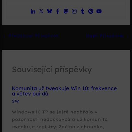
←
Předchozí Příspěvek
Další Příspěvek
→
Související příspěvky
Komunita už tweakuje Win 10: frekvence
a větev buildů
SW
Windows 10 TP se ještě neohřálo v
pozornosti nedočkavců a už komunita
tweakuje registry. Začíná zlehounka,