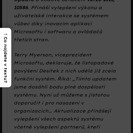
10586
. Přináší vylepšení výkonu a
uživatelské interakce se systémem
vůbec díky inovacím aplikací
Microsoftu i softwaru a ovládačů
→
třetích stran.
Co najdete v textu?
Terry Myerson, viceprezident
Microsoftu, deklaruje, že listopadové
povýšení Desítek z nich udělá již zcela
funkční systém. Říká: „Tímto updatem
jsme dosáhli bodu plné dospělosti
systému. Nyní už můžeme s jistotou
doporučit i pro nasazení v
organizacích… Aktualizace přinášejí
vylepšení všech aspektů systému
včetně vylepšení partnerů, kteří