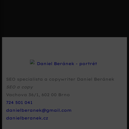
SEO specialista a copywriter Daniel Beránek
SEO a copy
Vachova 36/1
,
602 00
Brno
724 501 041
danielberanek@gmail.com
danielberanek.cz