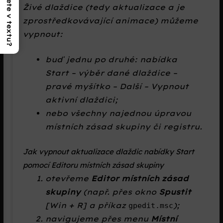
Co najdete v textu?
Živé dlaždice (tedy aktualizace a je
zprostředkovávající animace) můžeme
vypnout:
buď jednu po druhé:
nabídka
Start – výběr dané dlaždice –
pravé myšítko – Další – Vypnout
aktivní dlaždici
;
nebo všechny najednou úpravou
místních zásad skupiny či registru.
Jak vypnout aktualizace dlaždic nabídky Start
pomocí Editoru místních zásad skupiny
otevřeme
Editor místních zásad
skupiny
(např. přes okno
Spustit
[Win + R] a příkaz
);
gpedit.msc
navigujeme přes menu
Místní