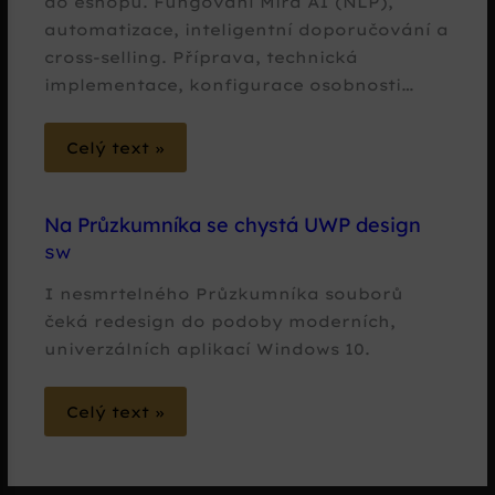
do eshopu. Fungování Mira AI (NLP),
automatizace, inteligentní doporučování a
cross-selling. Příprava, technická
implementace, konfigurace osobnosti…
Celý text »
Na Průzkumníka se chystá UWP design
SW
I nesmrtelného Průzkumníka souborů
čeká redesign do podoby moderních,
univerzálních aplikací Windows 10.
Celý text »