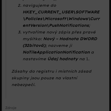
navigujeme do
HKEY_CURRENT_USER\SOFTWARE
\Policies\Microsoft\Windows\Curr
entVersion\PushNotifications
;
vytvoříme nový zápis přes pravé
myšítko:
Nový – Hodnota DWORD
(32bitová)
; nazveme ji
NoTileApplicationNotification
a
nastavíme
Údaj hodnoty
na
.
1
Zásahy do registru i místních zásad
skupiny jsou pouze na vlastní
nebezpečí.
Zdroje