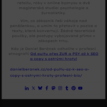
retailu, roky v online byznysu a dvě
magisterská studia: psychologie a
žurnalistiky.
Vím, co zákazník řeší váhaje nad
peněženkou, a umím to přetavit v pozice a
texty, které konvertují. Žádné teoretické
poučky, ale postupy vybojované přímo v
zákopech trhu.
Kdo je Daniel Beránek odhalíte v profesní
etnografii
Od pultu přes ZUR a PSY až k SEO
a copy s ostrými hroty!
danielberanek.cz/od-pultu-az-k-seo-a-
copy-s-ostrymi-hroty-profesni-bio/