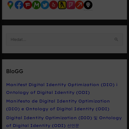
V
y
h
l
e
BloGG
d
a
Manifest Digital Identity Optimization (DIO) i
t
Ontology of Digital Identity (ODI)
p
Manifesto de Digital Identity Optimization
r
(DIO) e Ontology of Digital Identity (ODI)
o
Digital Identity Optimization (DIO) 및 Ontology
:
of Digital Identity (ODI) 선언문