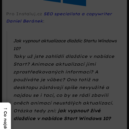
Pro Instaluj.cz
SEO specialista a copywriter
Daniel Beránek
:
Jak vypnout aktualizace dlaždic Startu Windows
10?
Taky už jste zahlídli dlaždice v nabídce
Start? Animace aktualizací jimi
zprostředkovaných informací? A
používáte je vůbec? Ono totiž na
desktopu zůstávají spíše nevyužité a
najdou se i tací, co by se rádi zbavili
oněch animací neustálých aktualizací.
→
Otázka tedy zní:
jak vypnout živé
dlaždice v nabídce Start Windows 10?