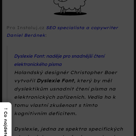
Pro Instaluj.cz
SEO specialista a copywriter
Daniel Beránek
:
Dyslexie Font: naděje pro snadnější čtení
elektronického písma
Holandský designér Christopher Boer
vytvořil
Dyslexie Font
, který by měl
dyslektikům usnadnit čtení písma na
elektronických zařízeních. Vedla ho k
tomu vlastní zkušenost s tímto
→
kognitivním deficitem.
Co najdete v textu?
Dyslexie, jedna ze spektra specifických