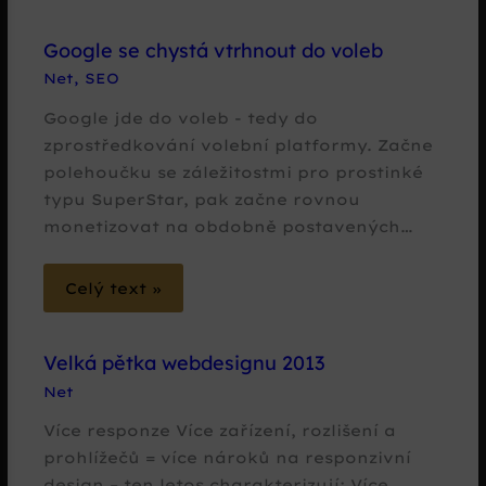
Google se chystá vtrhnout do voleb
Net
,
SEO
Google jde do voleb - tedy do
zprostředkování volební platformy. Začne
polehoučku se záležitostmi pro prostinké
typu SuperStar, pak začne rovnou
monetizovat na obdobně postavených…
Celý text »
Velká pětka webdesignu 2013
Net
Více responze Více zařízení, rozlišení a
prohlížečů = více nároků na responzivní
design – ten letos charakterizují: Více