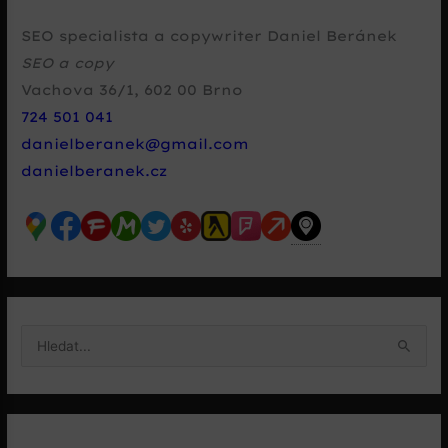
SEO specialista a copywriter Daniel Beránek
SEO a copy
Vachova 36/1
,
602 00
Brno
724 501 041
danielberanek@gmail.com
danielberanek.cz
V
y
h
l
e