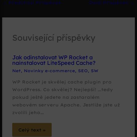
←
Předchozí Příspěvek
Další Příspěvek
→
Související příspěvky
Jak odinstalovat WP Rocket a
nainstalovat LiteSpeed Cache?
Net
,
Novinky e-commerce
,
SEO
,
SW
WP Rocket je skvělej cache plugin pro
WordPress. Co skvělej? Nejlepší! …tedy
pokud ještě jedete na zastaralém
webovém serveru Apache. Jestliže jste už
zvolili jeho…
Celý text »