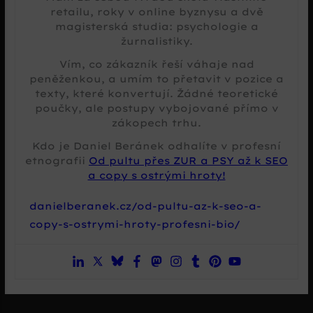
retailu, roky v online byznysu a dvě
magisterská studia: psychologie a
žurnalistiky.
Vím, co zákazník řeší váhaje nad
peněženkou, a umím to přetavit v pozice a
texty, které konvertují. Žádné teoretické
poučky, ale postupy vybojované přímo v
zákopech trhu.
Kdo je Daniel Beránek odhalíte v profesní
etnografii
Od pultu přes ZUR a PSY až k SEO
a copy s ostrými hroty!
danielberanek.cz/od-pultu-az-k-seo-a-
copy-s-ostrymi-hroty-profesni-bio/