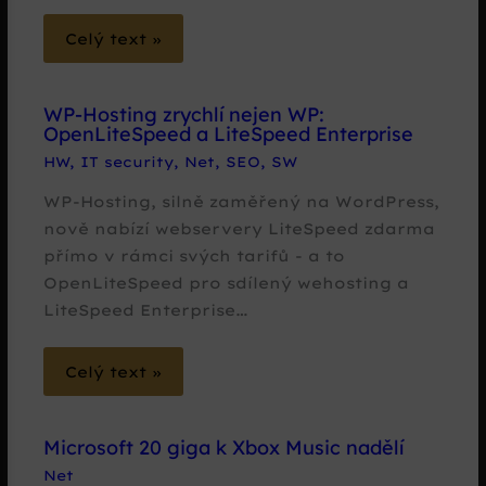
Celý text »
WP-Hosting zrychlí nejen WP:
OpenLiteSpeed a LiteSpeed Enterprise
HW
,
IT security
,
Net
,
SEO
,
SW
WP-Hosting, silně zaměřený na WordPress,
nově nabízí webservery LiteSpeed zdarma
přímo v rámci svých tarifů - a to
OpenLiteSpeed pro sdílený wehosting a
LiteSpeed Enterprise…
Celý text »
Microsoft 20 giga k Xbox Music nadělí
Net