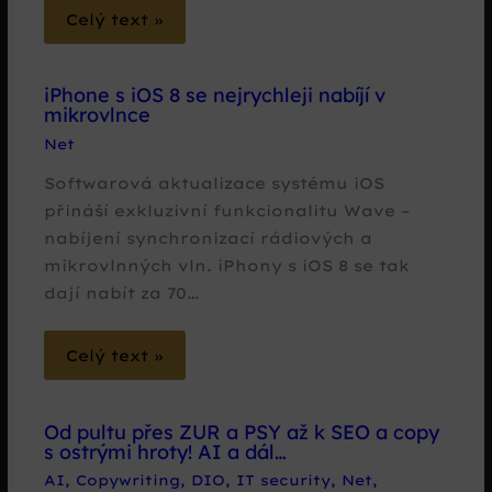
Celý text »
iPhone s iOS 8 se nejrychleji nabíjí v
mikrovlnce
Net
Softwarová aktualizace systému iOS
přináší exkluzivní funkcionalitu Wave –
nabíjení synchronizací rádiových a
mikrovlnných vln. iPhony s iOS 8 se tak
dají nabít za 70…
Celý text »
Od pultu přes ZUR a PSY až k SEO a copy
s ostrými hroty! AI a dál…
AI
,
Copywriting
,
DIO
,
IT security
,
Net
,