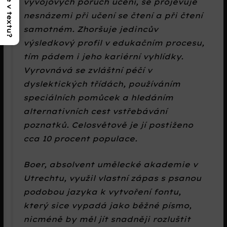
vývojových poruch učení, se projevuje
nesnázemi při učení se čtení a při čtení
samotném. Zhoršuje jedincův
výsledkový profil v edukačním procesu,
tím pádem i jeho kariérní vyhlídky.
Vyrovnává se zvláštní péčí v
dyslektických třídách, používáním
speciálních pomůcek a hledáním
alternativních cest vstřebávání
poznatků. Celosvětově je jí postiženo
cca 10 procent populace.
Boer, absolvent umělecké akademie v
Utrechtu, využil vlastní zápas s psanou
podobou jazyka k vytvoření fontu,
který sice vypadá jako běžné písmo,
nicméně by měl jít snadněji rozluštit