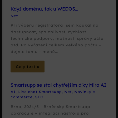
Když doménu, tak u WEDOS…
Net
Při výběru registrátora jsem koukal na
dostupnost, spolehlivost, rychlost
technické podpory, možnosti správy účtu
atd. Po vyřazení celkem velkého počtu –
dejme tomu – méně…
Celý text »
Smartsupp se stal chytřejším díky Mira AI
AI
,
Live chat Smartsupp
,
Net
,
Novinky e-
commerce
,
SEO
Brno, 2024/5 – Brněnský Smartsupp
pokračuje v integraci nástrojů pro