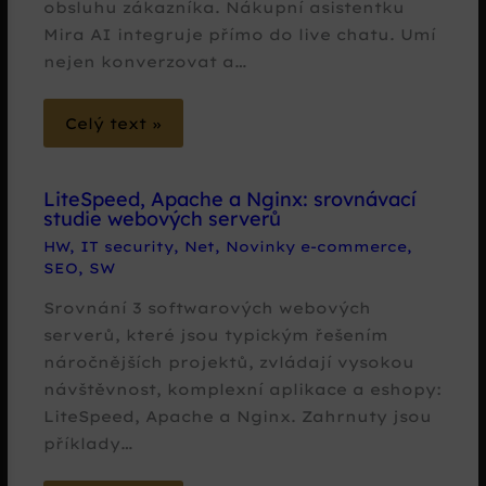
obsluhu zákazníka. Nákupní asistentku
Mira AI integruje přímo do live chatu. Umí
nejen konverzovat a…
Celý text »
LiteSpeed, Apache a Nginx: srovnávací
studie webových serverů
HW
,
IT security
,
Net
,
Novinky e-commerce
,
SEO
,
SW
Srovnání 3 softwarových webových
serverů, které jsou typickým řešením
náročnějších projektů, zvládají vysokou
návštěvnost, komplexní aplikace a eshopy:
LiteSpeed, Apache a Nginx. Zahrnuty jsou
příklady…