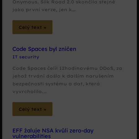
Onymous. Silk Road 2.0 skončila stejně
jako první verze, jen k…
Celý text »
Code Spaces byl zničen
IT security
Code Spaces čelil 12hodinovému DDoS, za
jehož trvání došlo k dalším narušením
bezpečnosti systému a dat, která
vyvrcholila...
Celý text »
EFF žaluje NSA kvůli zero-day
vulnerabilities