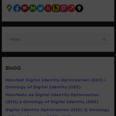
V
y
h
l
e
BloGG
d
a
Manifest Digital Identity Optimization (DIO) i
t
Ontology of Digital Identity (ODI)
p
Manifesto de Digital Identity Optimization
r
(DIO) e Ontology of Digital Identity (ODI)
o
Digital Identity Optimization (DIO) 및 Ontology
: