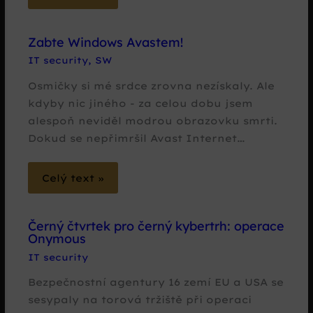
Zabte Windows Avastem!
IT security
,
SW
Osmičky si mé srdce zrovna nezískaly. Ale
kdyby nic jiného - za celou dobu jsem
alespoň neviděl modrou obrazovku smrti.
Dokud se nepřimršil Avast Internet…
Celý text »
Černý čtvrtek pro černý kybertrh: operace
Onymous
IT security
Bezpečnostní agentury 16 zemí EU a USA se
sesypaly na torová tržiště při operaci