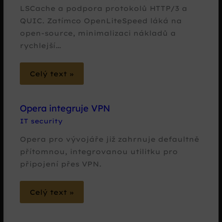
LSCache a podpora protokolů HTTP/3 a
QUIC. Zatímco OpenLiteSpeed láká na
open-source, minimalizaci nákladů a
rychlejší…
Celý text »
Opera integruje VPN
IT security
Opera pro vývojáře již zahrnuje defaultně
přítomnou, integrovanou utilitku pro
připojení přes VPN.
Celý text »