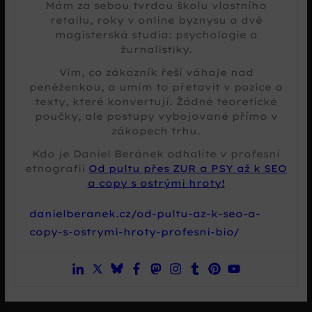
Mám za sebou tvrdou školu vlastního
retailu, roky v online byznysu a dvě
magisterská studia: psychologie a
žurnalistiky.
Vím, co zákazník řeší váhaje nad
peněženkou, a umím to přetavit v pozice a
texty, které konvertují. Žádné teoretické
poučky, ale postupy vybojované přímo v
zákopech trhu.
Kdo je Daniel Beránek odhalíte v profesní
etnografii
Od pultu přes ZUR a PSY až k SEO
a copy s ostrými hroty!
danielberanek.cz/od-pultu-az-k-seo-a-
copy-s-ostrymi-hroty-profesni-bio/