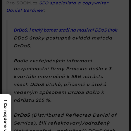
Pro SOOM.cz
SEO specialista a copywriter
Daniel Beránek
:
DrDoS: i malý botnet stačí na masivní DDoS útok
DDoS útoky postupně ovládá metoda
DrDoS.
Podle zveřejněných informací
bezpečnostní firmy Prolexic došlo v 3.
kvartále meziročně k 58% nárůstu
všech DDoS útoků, přičemž u útoků
vedeným způsobem DrDoS došlo k
→
nárůstu 265 %.
Co najdete v textu?
DrDoS
(
Distributed Reflected Denial of
Service
), čili reflektovaný/odražený
(také spoofed – podvržený) DDoS útok