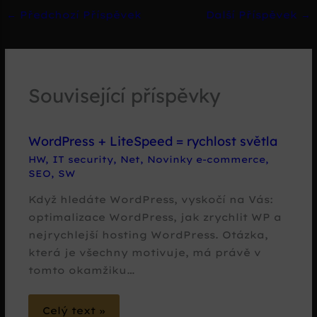
←
Předchozí Příspěvek
Další Příspěvek
→
Související příspěvky
WordPress + LiteSpeed = rychlost světla
HW
,
IT security
,
Net
,
Novinky e-commerce
,
SEO
,
SW
Když hledáte WordPress, vyskočí na Vás:
optimalizace WordPress, jak zrychlit WP a
nejrychlejší hosting WordPress. Otázka,
která je všechny motivuje, má právě v
tomto okamžiku…
Celý text »