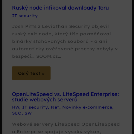
Ruský node infikoval downloady Toru
IT security
Josh Pitts z Leviathan Security objevil
ruský exit node, který tiše pozměňoval
binárky stahovaných souborů – a ani
automaticky ověřované procesy nebyly v
bezpečí… SOOM.cz…
Celý text »
OpenLiteSpeed vs. LiteSpeed Enterprise:
studie webových serverů
HW
,
IT security
,
Net
,
Novinky e-commerce
,
SEO
,
SW
Webové servery LiteSpeed OpenLiteSpeed
a Enterprise spojuje vysoký výkon,