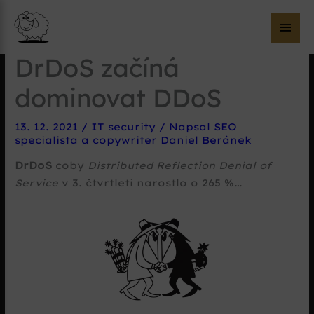
Hla
me
DrDoS začíná
dominovat DDoS
13. 12. 2021
/
IT security
/ Napsal
SEO
specialista a copywriter Daniel Beránek
DrDoS
coby
Distributed Reflection Denial of
Service
v 3. čtvrtletí narostlo o 265 %…