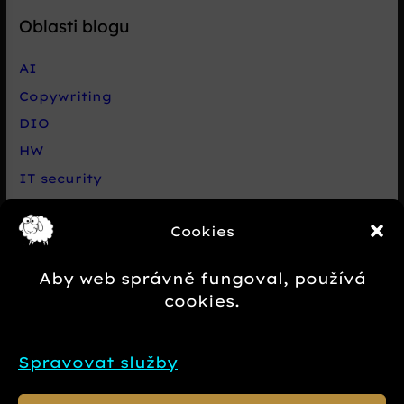
Oblasti blogu
AI
Copywriting
DIO
HW
IT security
Live chat Smartsupp
Cookies
Net
Nezařazené
Aby web správně fungoval, používá
Novinky e-commerce
cookies.
Případová studie
SEO
Spravovat služby
SW