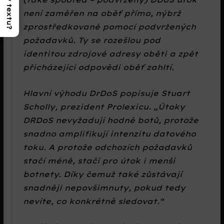
není zaměřen na oběť přímo, nýbrž
zprostředkovaně pomocí podvržených
požadavků. Ty se rozešlou pod
identitou zdrojové adresy oběti a zpět
přicházející odpovědi oběť zahltí.
Hlavní výhodu DrDoS popisuje Stuart
Scholly, prezident Prolexicu.
Útoky
DRDoS nevyžadují hodně botů, protože
snadno amplifikují intenzitu datového
toku. A protože odchozích požadavků
stačí méně, stačí pro útok i menší
botnety. Díky čemuž také zůstávají
snadněji nepovšimnuty, pokud tedy
nevíte, co konkrétně sledovat.