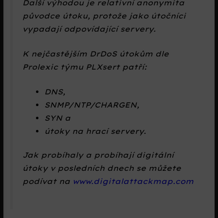
Další výhodou je relativní anonymita
původce útoku, protože jako útočníci
vypadají odpovídající servery.
K nejčastějším DrDoS útokům dle
Prolexic týmu PLXsert patří:
DNS,
SNMP/NTP/CHARGEN,
SYN a
útoky na hrací servery.
Jak probíhaly a probíhají digitální
útoky v posledních dnech se můžete
podívat na
www.digitalattackmap.com