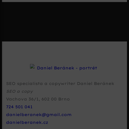
SEO specialista a copywriter Daniel Beránek
SEO a copy
Vachova 36/1
,
602 00
Brno
724 501 041
danielberanek@gmail.com
danielberanek.cz