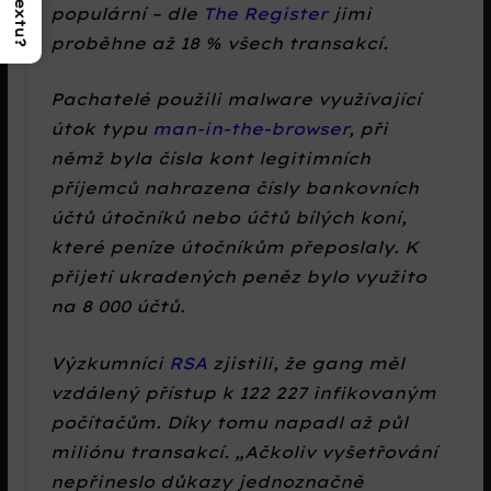
populární – dle
The Register
jimi
proběhne až 18 % všech transakcí.
Pachatelé použili malware využívající
útok typu
man-in-the-browser
, při
němž byla čísla kont legitimních
příjemců nahrazena čísly bankovních
účtů útočníků nebo účtů bílých koní,
které peníze útočníkům přeposlaly. K
přijetí ukradených peněz bylo využito
na 8 000 účtů.
Výzkumníci
RSA
zjistili, že gang měl
vzdálený přístup k 122 227 infikovaným
počítačům. Díky tomu napadl až půl
miliónu transakcí.
Ačkoliv vyšetřování
nepřineslo důkazy jednoznačně