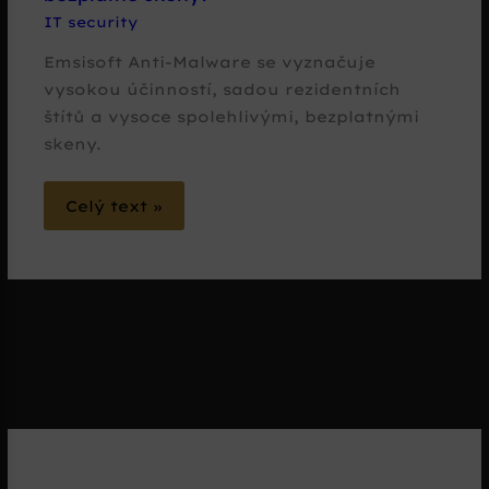
IT security
Emsisoft Anti-Malware se vyznačuje
vysokou účinností, sadou rezidentních
štítů a vysoce spolehlivými, bezplatnými
skeny.
Celý text »