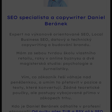
SEO specialista a copywriter Daniel
Beránek
Expert na výkonově orientované SEO, Local
Business SEO, datový a technický
copywriting a budování brandu.
Mám za sebou tvrdou školu vlastního
retailu, roky v online byznysu a dvě
magisterská studia: psychologie a
žurnalistiky.
Vím, co zákazník řeší váhaje nad
peněženkou, a umím to přetavit v pozice a
texty, které konvertují. Žádné teoretické
poučky, ale postupy vybojované přímo v
zákopech trhu.
Kdo je Daniel Beránek odhalíte v profesní
etnografii
Od pultu přes ZUR a PSY až k SEO