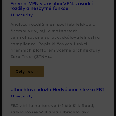
Firemní VPN vs. osobní VPN: zásadní
rozdíly a nezbytné funkce
IT security
Analýza rozdílů mezi spotřebitelskou a
firemní VPN, mj. v možnostech
centralizované správy, škálovatelnosti a
compliance. Popis klíčových funkcí
firemních platforem včetně architektury
Zero Trust (ZTNA)…
Celý text »
Ulbrichtovi odřízla Hedvábnou stezku FBI
IT security
FBI vtrhla na torové tržiště Silk Road,
zatkla Rosse Williama Ulbrichta aka