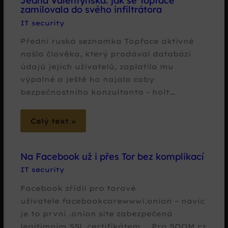
Jedna Valentýnská: jak se Topface
zamilovala do svého infiltrátora
IT security
Přední ruská seznamka Topface aktivně
našla člověka, který prodával databázi
údajů jejích uživatelů, zaplatila mu
výpalné a ještě ho najala coby
bezpečnostního konzultanta - holt…
Celý text »
Na Facebook už i přes Tor bez komplikací
IT security
Facebook zřídil pro torové
uživatele facebookcorewwwi.onion – navíc
je to první .onion site zabezpečená
legitimním SSL certifikátem… Pro SOOM.cz