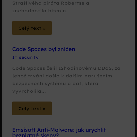
Strašlivého piráta Robertse a
znehodnotila bitcoin.
Celý text »
Code Spaces byl zničen
IT security
Code Spaces čelil 12hodinovému DDoS, za
jehož trvání došlo k dalším narušením
bezpečnosti systému a dat, která
vyvrcholila...
Celý text »
Emsisoft Anti-Malware: jak urychlit
bezplatné skeny?