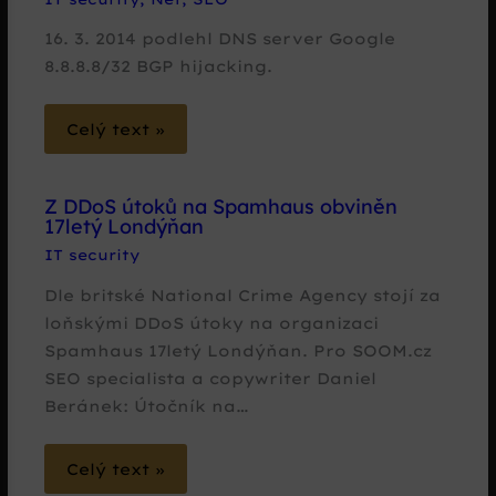
16. 3. 2014 podlehl DNS server Google
8.8.8.8/32 BGP hijacking.
Celý text »
Z DDoS útoků na Spamhaus obviněn
17letý Londýňan
IT security
Dle britské National Crime Agency stojí za
loňskými DDoS útoky na organizaci
Spamhaus 17letý Londýňan. Pro SOOM.cz
SEO specialista a copywriter Daniel
Beránek: Útočník na…
Celý text »