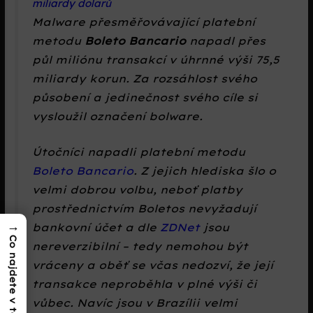
miliardy dolarů
Malware přesměřovávající platební
metodu
Boleto Bancario
napadl přes
půl miliónu transakcí v úhrnné výši 75,5
miliardy korun. Za rozsáhlost svého
působení a jedinečnost svého cíle si
vysloužil označení bolware.
Útočníci napadli platební metodu
Boleto Bancario
. Z jejich hlediska šlo o
velmi dobrou volbu, neboť platby
prostřednictvím Boletos nevyžadují
→
bankovní účet a dle
ZDNet
jsou
Co najdete v textu?
nereverzibilní – tedy nemohou být
vráceny a oběť se včas nedozví, že její
transakce neproběhla v plné výši či
vůbec. Navíc jsou v Brazílii velmi