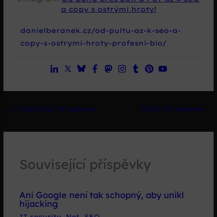
a copy s ostrými hroty!
danielberanek.cz/od-pultu-az-k-seo-a-
copy-s-ostrymi-hroty-profesni-bio/
←
Předchozí Příspěvek
Další Příspěvek
→
Související příspěvky
Ani Google není tak schopný, aby unikl
hijacking
IT security
,
Net
,
SEO