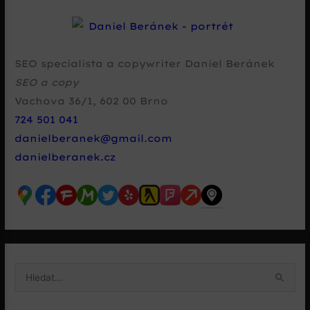
SEO specialista a copywriter Daniel Beránek
SEO a copy
Vachova 36/1
,
602 00
Brno
724 501 041
danielberanek@gmail.com
danielberanek.cz
V
y
h