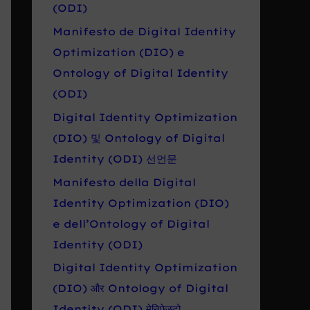
r
(ODI)
o
Manifesto de Digital Identity
:
Optimization (DIO) e
Ontology of Digital Identity
(ODI)
Digital Identity Optimization
(DIO) 및 Ontology of Digital
Identity (ODI) 선언문
Manifesto della Digital
Identity Optimization (DIO)
e dell’Ontology of Digital
Identity (ODI)
Digital Identity Optimization
(DIO) और Ontology of Digital
Identity (ODI) मेनिफेस्टो