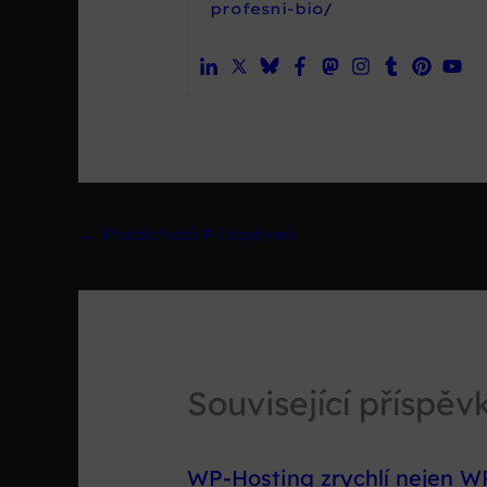
profesni-bio/
←
Předchozí Příspěvek
Související příspěv
WP-Hosting zrychlí nejen W