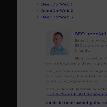
DeepDotWeb 1
DeepDotWeb 2
DeepDotWeb 3
SEO special
Expert na výko
SEO, datový a 
brandu.
Mám za sebou tv
online byznysu a dvě magister
Vím, co zákazník řeší váhaje
pozice a texty, které konvertu
postupy vybojované přímo v 
Kdo je Daniel Beránek odhalít
ZUR a PSY až k SEO a copy s o
danielberanek.cz/od-pultu-az