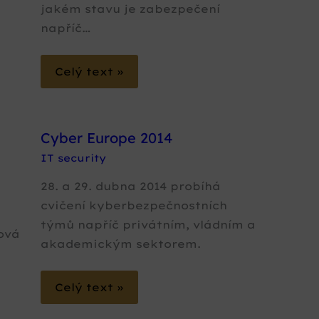
jakém stavu je zabezpečení
napříč…
Celý text »
Cyber Europe 2014
IT security
28. a 29. dubna 2014 probíhá
cvičení kyberbezpečnostních
týmů napříč privátním, vládním a
ová
akademickým sektorem.
Celý text »