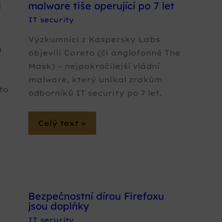
d
malware tiše operující po 7 let
IT security
Výzkumníci z Kaspersky Labs
a
objevili Careto (či anglofonně The
Mask) – nejpokročilejší vládní
a
malware, který unikal zrakům
to
odborníků IT security po 7 let.
Celý text »
Bezpečnostní dírou Firefoxu
jsou doplňky
IT security