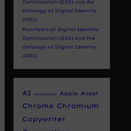
Optimization (DIO) und die
Ontology of Digital Identity
(ODI)
Manifesto of Digital Identity
Optimization (DIO) and the
Ontology of Digital Identity
(ODI)
AI
Apple
Avast
Anonymous
Chrome
Chromium
Copywriter