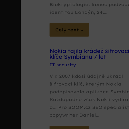
Biokryptologie: konec podvod
identitou Londýn, 24.…
Celý text »
Nokia tajila krádež šifrovac
klíče Symbianu 7 let
IT security
V r. 2007 kdosi údajně ukradl
šifrovací klíč, kterým Nokia
podepisovala aplikace Symbi
Každopádně však Nokii vydíra
a… Pro SOOM.cz SEO specialis
copywriter Daniel…