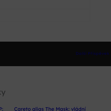
Další Příspěvek
ky
P:
Careto alias The Mask: vládní