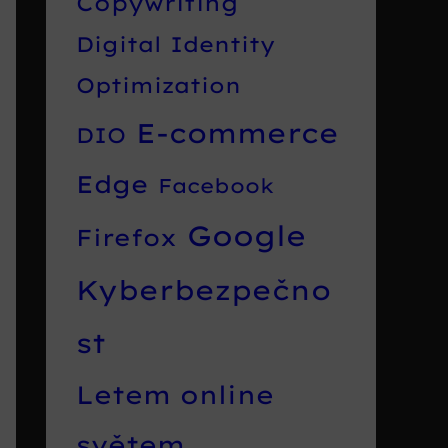
Copywriting
Digital Identity
Optimization
E-commerce
DIO
Edge
Facebook
Google
Firefox
Kyberbezpečno
st
Letem online
světem