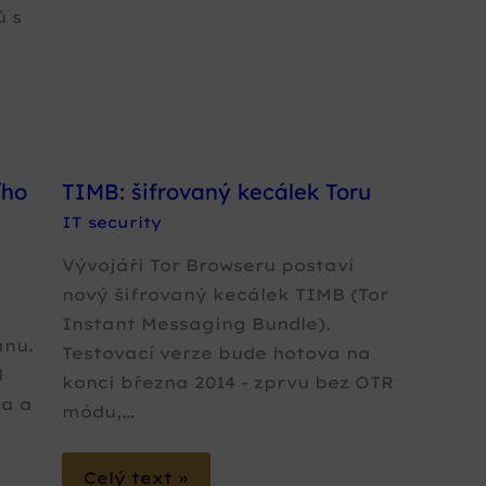
ů s
ího
TIMB: šifrovaný kecálek Toru
IT security
Vývojáři Tor Browseru postaví
nový šifrovaný kecálek TIMB (Tor
Instant Messaging Bundle).
anu.
Testovací verze bude hotova na
l
konci března 2014 - zprvu bez OTR
ta a
módu,…
Celý text »