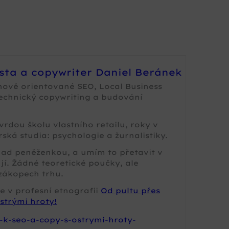
ista a copywriter Daniel Beránek
nově orientované SEO, Local Business
technický copywriting a budování
rdou školu vlastního retailu, roky v
ská studia: psychologie a žurnalistiky.
 nad peněženkou, a umím to přetavit v
jí. Žádné teoretické poučky, ale
zákopech trhu.
e v profesní etnografii
Od pultu přes
strými hroty!
-k-seo-a-copy-s-ostrymi-hroty-