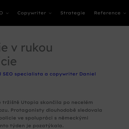
O
Copywriter
Strategie
Reference
ie v rukou
cie
l
SEO specialista a copywriter Daniel
 tržiště Utopia skončila po necelém
ozu. Protagonisty dlouhodobě sledovala
policie ve spolupráci s německými
nto týden je pozatýkala.