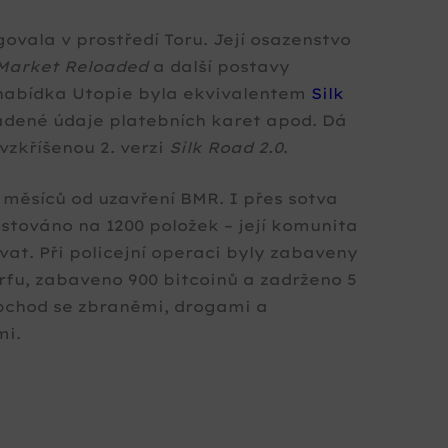
ovala v prostředí Toru. Její osazenstvo
Market Reloaded
a další postavy
nabídka Utopie byla ekvivalentem
Silk
radené údaje platebních karet apod. Dá
 vzkříšenou 2. verzi
Silk Road 2.0
.
k měsíců od uzavření BMR. I přes sotva
istováno na 1200 položek – její komunita
at. Při policejní operaci byly zabaveny
fu, zabaveno 900 bitcoinů a zadrženo 5
 obchod se zbraněmi, drogami a
mi.