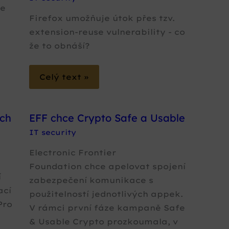
je
Firefox umožňuje útok přes tzv.
extension-reuse vulnerability - co
že to obnáší?
Celý text »
ích
EFF chce Crypto Safe a Usable
IT security
Electronic Frontier
Foundation chce apelovat spojení
í
zabezpečení komunikace s
ací
použitelností jednotlivých appek.
Pro
V rámci první fáze kampaně Safe
& Usable Crypto prozkoumala, v