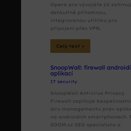
Opera pro vývojáře již zahrnu
defaultně přítomnou,
integrovanou utilitku pro
připojení přes VPN.
Celý text »
SnoopWall: firewall android
aplikací
IT security
SnoopWall Antivirus Privacy
Firewall zaplňuje bezpečnostn
díru managementu práv aplik
na androidích smartphonech. 
SOOM.cz SEO specialista a