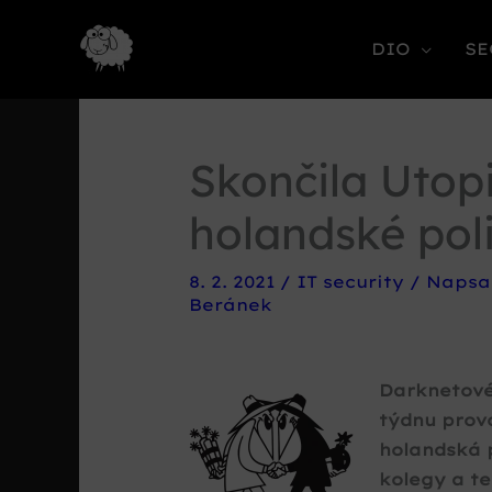
DIO
SE
Skončila Utop
holandské poli
8. 2. 2021
/
IT security
/ Napsa
Beránek
Darknetové
týdnu prov
holandská 
kolegy a te