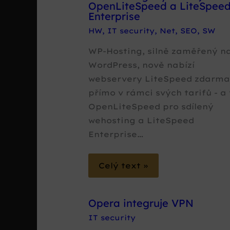
OpenLiteSpeed a LiteSpee
Enterprise
HW
,
IT security
,
Net
,
SEO
,
SW
WP-Hosting, silně zaměřený n
WordPress, nově nabízí
webservery LiteSpeed zdarm
přímo v rámci svých tarifů - a 
OpenLiteSpeed pro sdílený
wehosting a LiteSpeed
Enterprise…
Celý text »
Opera integruje VPN
IT security