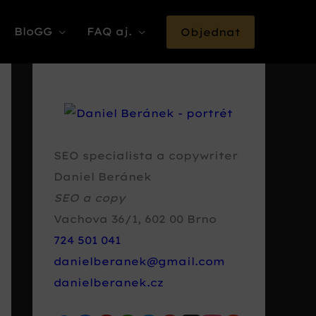
BloGG
FAQ aj.
Objednat
SEO specialista a copywriter
Daniel Beránek
SEO a copy
Vachova 36/1
,
602 00
Brno
724 501 041
danielberanek@gmail.com
danielberanek.cz