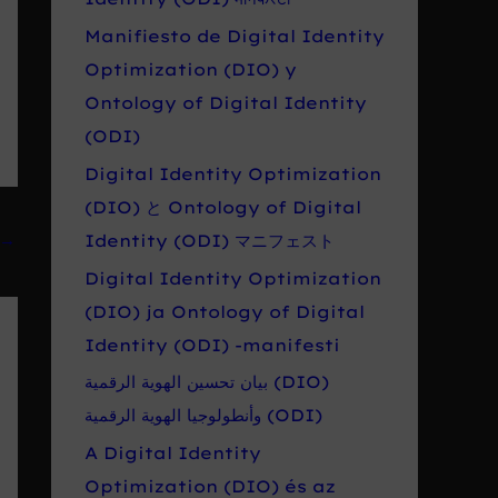
Manifiesto de Digital Identity
Optimization (DIO) y
Ontology of Digital Identity
(ODI)
Digital Identity Optimization
(DIO) と Ontology of Digital
→
Identity (ODI) マニフェスト
Digital Identity Optimization
(DIO) ja Ontology of Digital
Identity (ODI) -manifesti
بيان تحسين الهوية الرقمية (DIO)
وأنطولوجيا الهوية الرقمية (ODI)
A Digital Identity
Optimization (DIO) és az