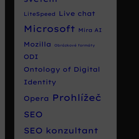
Live chat
LiteSpeed
Microsoft
Mira AI
Mozilla
Obrázkové formáty
ODI
Ontology of Digital
Identity
Prohlížeč
Opera
SEO
SEO konzultant