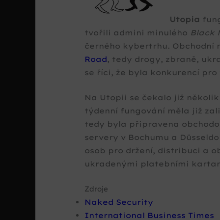
Utopia
fung
tvořili admini minulého
Black 
černého kybertrhu. Obchodní 
Road
, tedy drogy, zbraně, uk
se říci, že byla konkurencí pro
Na Utopii se čekalo již několi
týdenní fungování měla již zal
tedy byla připravena obchodov
servery v Bochumu a Düsseldor
osob pro držení, distribuci a
ukradenými platebními karta
Zdroje
Naked Security
International Business Times