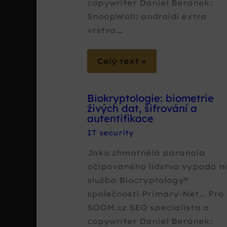
copywriter Daniel Beránek:
SnoopWall: androidí extra
vrstva…
Celý text »
Biokryptologie: biometrie
živých dat, šifrování a
autentifikace
IT security
Jako zhmotnělá paranoia
očipovaného lidstva vypadá n
služba Biocryptology®
společnosti Primary-Net… Pro
SOOM.cz SEO specialista a
copywriter Daniel Beránek: