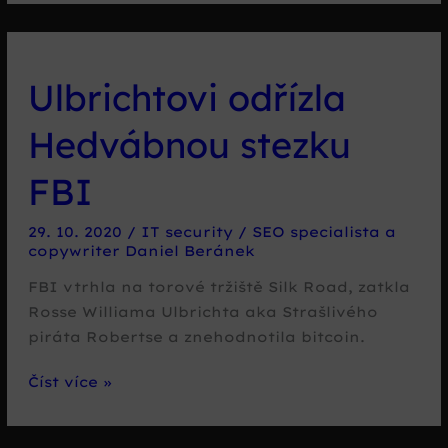
Search
–
vytěžování
Ulbrichtovi odřízla
soukromých
dat
Hedvábnou stezku
nabírá
na
FBI
obrátkách
29. 10. 2020
/
IT security
/
SEO specialista a
copywriter Daniel Beránek
FBI vtrhla na torové tržiště Silk Road, zatkla
Rosse Williama Ulbrichta aka Strašlivého
piráta Robertse a znehodnotila bitcoin.
Ulbrichtovi
Číst více »
odřízla
Hedvábnou