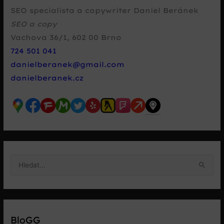
SEO specialista a copywriter Daniel Beránek
SEO a copy
Vachova 36/1
,
602 00
Brno
724 501 041
danielberanek@gmail.com
danielberanek.cz
V
y
h
l
e
BloGG