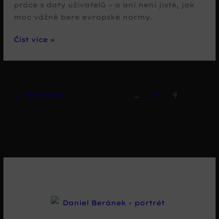
práce s daty uživatelů – a ani není jisté, jak
moc vážně bere evropské normy.
Google
Číst více »
a
regulace
práce
s
←
Předchozí
1
…
8
9
daty
uživatelů