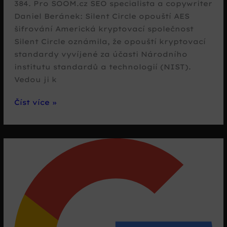
384. Pro SOOM.cz SEO specialista a copywriter
Daniel Beránek: Silent Circle opouští AES
šifrování Americká kryptovací společnost
Silent Circle oznámila, že opouští kryptovací
standardy vyvíjené za účasti Národního
institutu standardů a technologií (NIST).
Vedou ji k
Silent
Číst více »
Circle
bere
zprávy
o
kompromitaci
kryptovacích
standardů
vážně