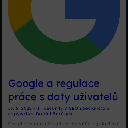
Google a regulace
práce s daty uživatelů
13. 5. 2022
/
IT security
/
SEO specialista a
copywriter Daniel Beránek
Google evidentně trpí averzí vůči regulaci své