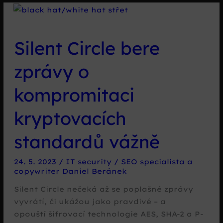
stezku
FBI
Silent Circle bere
zprávy o
kompromitaci
kryptovacích
standardů vážně
24. 5. 2023
/
IT security
/
SEO specialista a
copywriter Daniel Beránek
Silent Circle nečeká až se poplašné zprávy
vyvrátí, či ukážou jako pravdivé – a
opouští šifrovací technologie AES, SHA-2 a P-