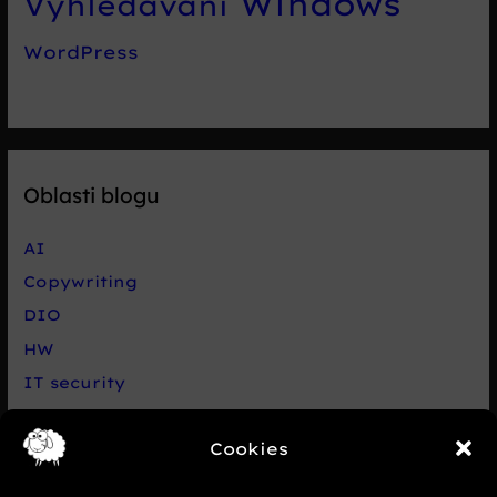
Windows
Vyhledávání
WordPress
Oblasti blogu
AI
Copywriting
DIO
HW
IT security
Live chat Smartsupp
Cookies
Net
Nezařazené