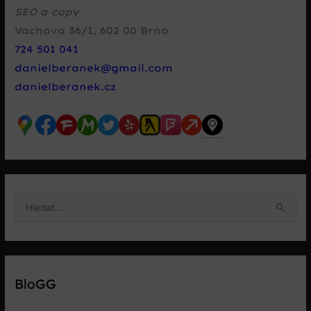
SEO a copy
Vachova 36/1
,
602 00
Brno
724 501 041
danielberanek@gmail.com
danielberanek.cz
V
y
h
l
e
BloGG
d