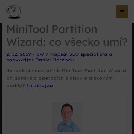
Hla
me
MiniTool Partition
Wizard: co všecko umí?
2. 12. 2019
/
SW
/ Napsal
SEO specialista a
copywriter Daniel Beránek
Jakpak si vede softík
MiniTool Partition Wizard
při správě a operacích s disky a diskovými
oddíly?
Instaluj.cz