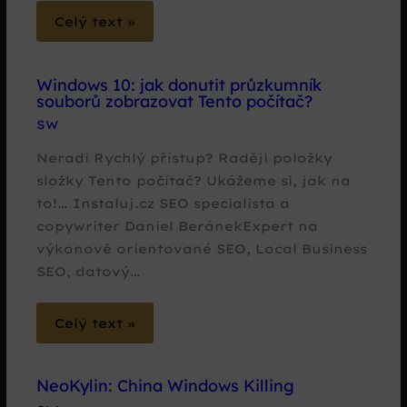
Celý text »
Windows 10: jak donutit průzkumník
souborů zobrazovat Tento počítač?
SW
Neradi Rychlý přístup? Raději položky
složky Tento počítač? Ukážeme si, jak na
to!… Instaluj.cz SEO specialista a
copywriter Daniel BeránekExpert na
výkonově orientované SEO, Local Business
SEO, datový…
Celý text »
NeoKylin: China Windows Killing