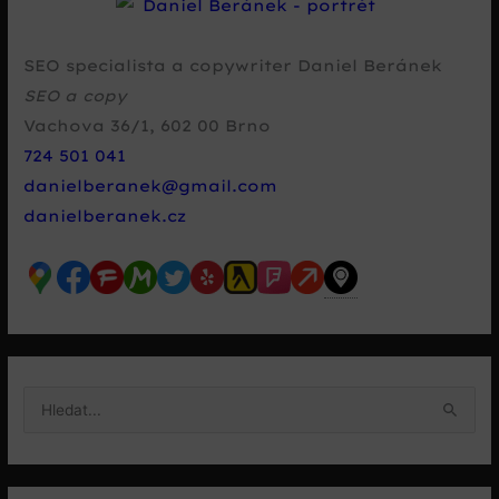
SEO specialista a copywriter Daniel Beránek
SEO a copy
Vachova 36/1
,
602 00
Brno
724 501 041
danielberanek@gmail.com
danielberanek.cz
V
y
h
l