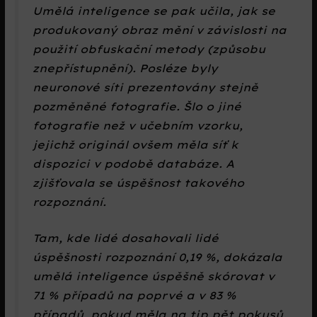
Umělá inteligence se pak učila, jak se
produkovaný obraz mění v závislosti na
použití obfuskační metody (způsobu
znepřístupnění). Posléze byly
neuronové síti prezentovány stejně
pozměněné fotografie. Šlo o jiné
fotografie než v učebním vzorku,
jejichž originál ovšem měla síť k
dispozici v podobě databáze. A
zjišťovala se úspěšnost takového
rozpoznání.
Tam, kde lidé dosahovali lidé
úspěšnosti rozpoznání 0,19 %, dokázala
umělá inteligence úspěšně skórovat v
71 % případů na poprvé a v 83 %
případů, pokud měla na tip pět pokusů.