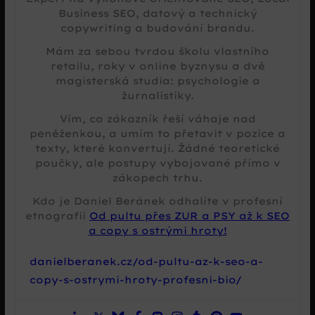
Business SEO, datový a technický
copywriting a budování brandu.
Mám za sebou tvrdou školu vlastního
retailu, roky v online byznysu a dvě
magisterská studia: psychologie a
žurnalistiky.
Vím, co zákazník řeší váhaje nad
peněženkou, a umím to přetavit v pozice a
texty, které konvertují. Žádné teoretické
poučky, ale postupy vybojované přímo v
zákopech trhu.
Kdo je Daniel Beránek odhalíte v profesní
etnografii
Od pultu přes ZUR a PSY až k SEO
a copy s ostrými hroty!
danielberanek.cz/od-pultu-az-k-seo-a-
copy-s-ostrymi-hroty-profesni-bio/