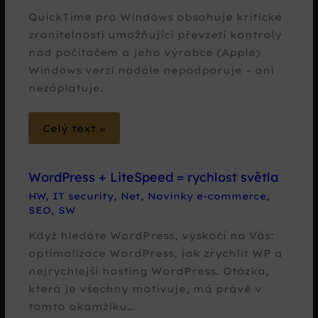
QuickTime pro Windows obsahuje kritické
zranitelnosti umožňující převzetí kontroly
nad počítačem a jeho výrobce (Apple)
Windows verzi nadále nepodporuje – ani
nezáplatuje.
Celý text »
WordPress + LiteSpeed = rychlost světla
HW
,
IT security
,
Net
,
Novinky e-commerce
,
SEO
,
SW
Když hledáte WordPress, vyskočí na Vás:
optimalizace WordPress, jak zrychlit WP a
nejrychlejší hosting WordPress. Otázka,
která je všechny motivuje, má právě v
tomto okamžiku…