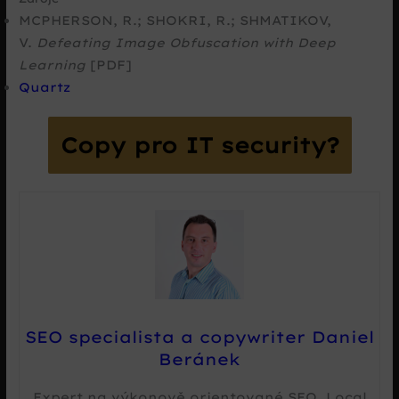
MCPHERSON, R.; SHOKRI, R.; SHMATIKOV,
V.
Defeating Image Obfuscation with Deep
Learning
[PDF]
Quartz
Copy pro IT security?
SEO specialista a copywriter Daniel
Beránek
Expert na výkonově orientované SEO, Local