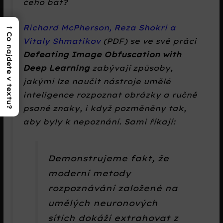
čeho bát?
→
Richard McPherson, Reza Shokri a
Co najdete v textu?
Vitaly Shmatikov
(PDF) se ve své práci
Defeating Image Obfuscation with
Deep Learning
zabývají způsoby,
jakými lze naučit nástroje umělé
inteligence rozpoznat obrázky a ručně
psané znaky, i když pozměněny tak,
aby byly k nepoznání. Sami říkají:
Demonstrujeme fakt, že
moderní metody
rozpoznávání založené na
umělých neuronových
sítích dokáží extrahovat z