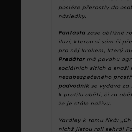
posléze přerostly do oso
následky.
Fantasta
zase obtížně r
iluzí, kterou si sám či p
pro něj krokem, který má 
Predátor
má povahu agres
sociálních sítích a snaží
nezabezpečeného prostřed
podvodník
se vydává za n
k profilu oběti, či za o
že je stále naživu.
Yardley k tomu říká: „Cht
nichž jistou roli sehrál 