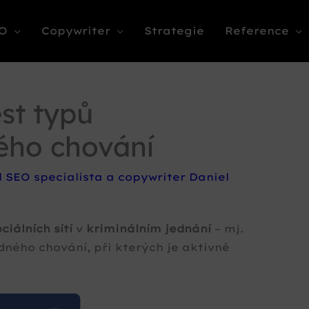
O
Copywriter
Strategie
Reference
st typů
ého chování
l
SEO specialista a copywriter Daniel
ociálních sítí
v
kriminálním jednání
– mj.
dného chování, při kterých je aktivně