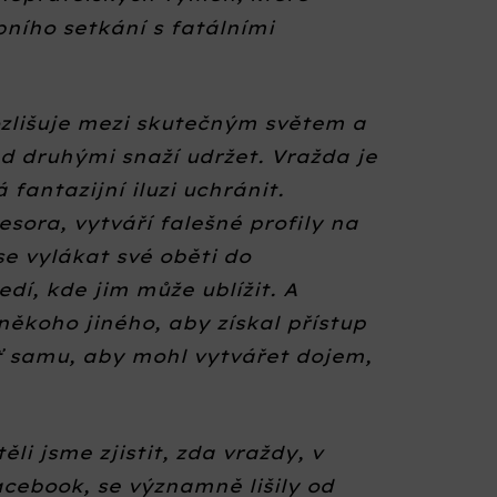
bního setkání s fatálními
ozlišuje mezi skutečným světem a
řed druhými snaží udržet. Vražda je
fantazijní iluzi uchránit.
ora, vytváří falešné profily na
 se vylákat své oběti do
í, kde jim může ublížit. A
ěkoho jiného, aby získal přístup
běť samu, aby mohl vytvářet dojem,
ěli jsme zjistit, zda vraždy, v
Facebook, se významně lišily od