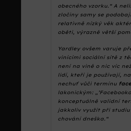
obecného vzorku.“ A neliš
zločiny samy se podobají.
relativně nízký věk akté
oběti, výrazně větší po
Yardley ovšem varuje př
vinícími sociální sítě z 
není na vině o nic víc n
lidí, kteří je používají,
nechuť vůči termínu
fac
lakonickým: „’Facebookov
konceptuálně validní ter
jakkoliv využít při studi
chování dneška.“