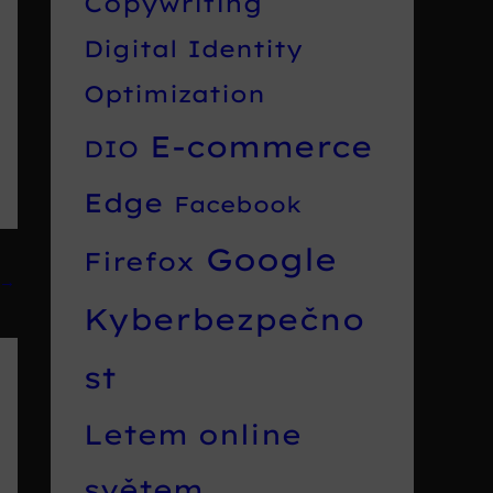
Copywriting
Digital Identity
Optimization
E-commerce
DIO
Edge
Facebook
Google
Firefox
→
Kyberbezpečno
st
Letem online
světem