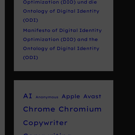
Optimization (DIO) und die
Ontology of Digital Identity
(ODI)
Manifesto of Digital Identity
Optimization (DIO) and the
Ontology of Digital Identity
(ODI)
AI
Apple
Avast
Anonymous
Chrome
Chromium
Copywriter