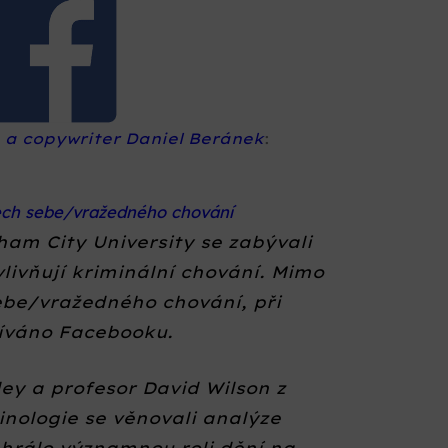
a a copywriter Daniel Beránek
:
pech sebe/vražedného chování
am City University se zabývali
ovlivňují kriminální chování. Mimo
sebe/vražedného chování, při
žíváno Facebooku.
ey a profesor David Wilson z
nologie se věnovali analýze
ehrálo významnou roli dění na