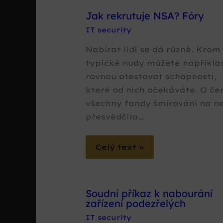
Jak rekrutuje NSA? Fóry
IT security
Nabírat lidi se dá různě. Krom
typické nudy můžete napříkla
rovnou otestovat schopnosti,
které od nich očekáváte. O č
všechny fandy šmírování na n
přesvědčila…
Celý text »
Soudní příkaz k nabourání
zařízení podezřelých
IT security