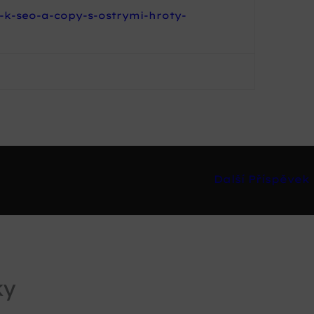
-k-seo-a-copy-s-ostrymi-hroty-
Další Příspěvek
ky