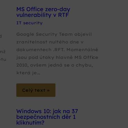
MS Office zero-day
vulnerability v RTF
IT security
Google Security Team objevil
d
zranitelnost nultého dne v
dokumentech .RFT. Momentálně
emž
jsou pod útoky hlavně MS Office
etu
2010, ovšem jedná se o chybu,
která je…
Celý text »
Windows 10: jak na 37
bezpečnostních děr 1
kliknutím?