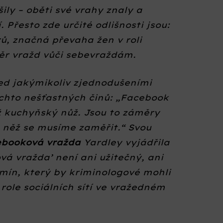
ily – oběti své vrahy znaly a
 Přesto zde určité odlišnosti jsou:
rů, značná převaha žen v roli
měr vražd vůči sebevraždám.
ed jakýmikoliv zjednodušeními
těchto nešťastných činů: „Facebook
ež kuchyňský nůž. Jsou to záměry
 na něž se musíme zaměřit.“ Svou
ebooková vražda
Yardley vyjádřila
á vražda’ není ani užitečný, ani
mín, který by kriminologové mohli
u role sociálních sítí ve vražedném