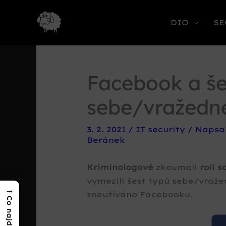
DIO
SE
Facebook a še
sebe/vražedn
3. 2. 2021
/
IT security
/ Napsa
Beránek
Kriminologové
zkoumali
roli s
vymezili šest typů sebe/vraže
→
zneužíváno Facebooku.