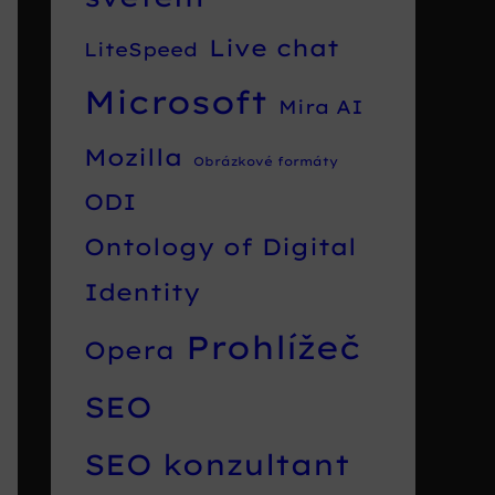
Live chat
LiteSpeed
Microsoft
Mira AI
Mozilla
Obrázkové formáty
ODI
Ontology of Digital
Identity
Prohlížeč
Opera
SEO
SEO konzultant