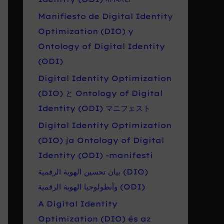
Manifiesto de Digital Identity
Optimization (DIO) y
Ontology of Digital Identity
(ODI)
Digital Identity Optimization
(DIO) と Ontology of Digital
Identity (ODI) マニフェスト
Digital Identity Optimization
(DIO) ja Ontology of Digital
Identity (ODI) -manifesti
بيان تحسين الهوية الرقمية (DIO)
وأنطولوجيا الهوية الرقمية (ODI)
A Digital Identity
Optimization (DIO) és az