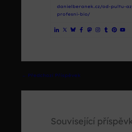
danielberanek.cz/od-pultu-az
profesni-bio/
←
Předchozí Příspěvek
Související příspěv