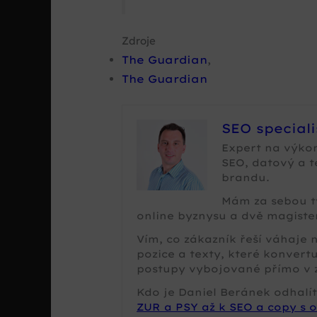
Zdroje
The Guardian
,
The Guardian
SEO special
Expert na výko
SEO, datový a 
brandu.
Mám za sebou tv
online byznysu a dvě magister
Vím, co zákazník řeší váhaje
pozice a texty, které konvertu
postupy vybojované přímo v 
Kdo je Daniel Beránek odhalít
ZUR a PSY až k SEO a copy s o