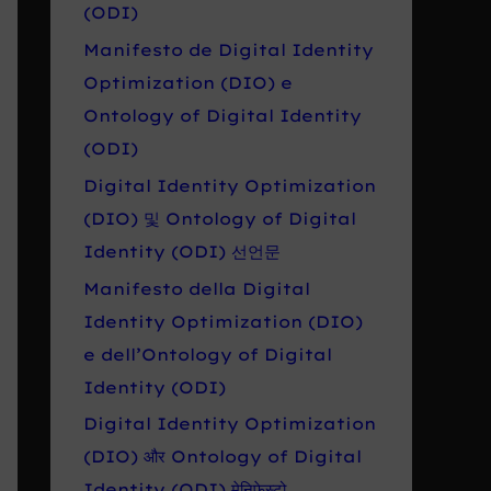
r
(ODI)
o
Manifesto de Digital Identity
:
Optimization (DIO) e
Ontology of Digital Identity
(ODI)
Digital Identity Optimization
(DIO) 및 Ontology of Digital
Identity (ODI) 선언문
Manifesto della Digital
Identity Optimization (DIO)
e dell’Ontology of Digital
Identity (ODI)
Digital Identity Optimization
(DIO) और Ontology of Digital
Identity (ODI) मेनिफेस्टो