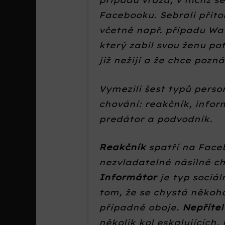
Facebooku. Sebrali přito
včetně např. případu Wa
který zabil svou ženu poté
již nežijí a že chce pozná
Vymezili šest typů pers
chování: reakčník, inform
predátor a podvodník.
Reakčník
spatří na Faceb
nezvladatelné násilné ch
Informátor
je typ sociál
tom, že se chystá někoho
případně oboje.
Nepřítel
několik kol eskalujících