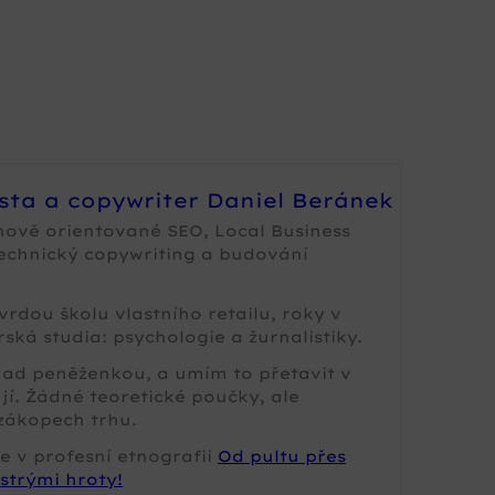
ista a copywriter Daniel Beránek
nově orientované SEO, Local Business
technický copywriting a budování
rdou školu vlastního retailu, roky v
ská studia: psychologie a žurnalistiky.
 nad peněženkou, a umím to přetavit v
jí. Žádné teoretické poučky, ale
zákopech trhu.
e v profesní etnografii
Od pultu přes
strými hroty!