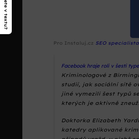
Co najdete v textu?
Pro Instaluj.cz
SEO specialist
Facebook hraje roli v šesti ty
Kriminologové z Birmingh
studií, jak sociální sítě 
jiné vymezili šest typů 
kterých je aktivně zneu
Doktorka Elizabeth Yardl
katedry aplikované krimi
případů vražd, v nichž s