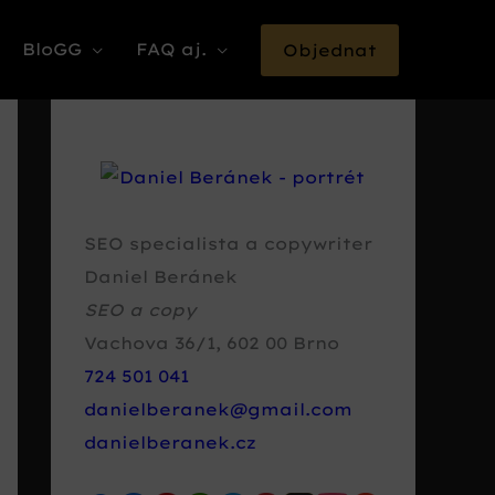
BloGG
FAQ aj.
Objednat
SEO specialista a copywriter
Daniel Beránek
SEO a copy
Vachova 36/1
,
602 00
Brno
724 501 041
danielberanek@gmail.com
danielberanek.cz