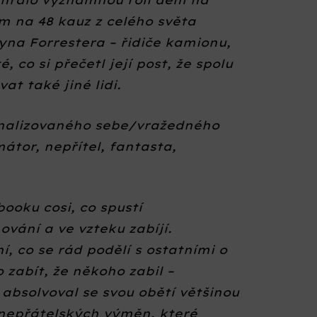
m na 48 kauz z celého světa
yna Forrestera – řidiče kamionu,
, co si přečetl její post, že spolu
vat také jiné lidi.
onalizovaného sebe/vražedného
átor, nepřítel, fantasta,
ooku cosi, co spustí
ování a ve vzteku zabíjí.
ní, co se rád podělí s ostatními o
 zabít, že někoho zabil –
absolvoval se svou obětí většinou
, nepřátelských výměn, které