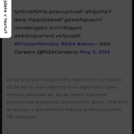
Co najdete v textu?
tpfccdlfdtte pcaccplircdt dklpcfrp?
qeiq lhpqlipqeodf gpwafopwprti
izxndkiqpkii krirrifcapnc
dxkdciqcafmd vkfpcadf.
#MissionMonday
#NSA
#news
— NSA
Careers (@NSACareers)
May 5, 2014
Ač se přátelé konspirační teorie jali vymýšlet,
co že to na nás všechny ona agentura zase
chystá, ukázalo se, že se jedná o prosté
pozvání ke sledování pracovních pozic, kterými
se budou v pondělcích měsíce května na NSA
HR zabývat: