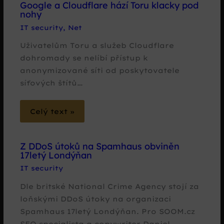
Google a Cloudflare hází Toru klacky pod
nohy
IT security
,
Net
Uživatelům Toru a služeb Cloudflare
dohromady se nelíbí přístup k
anonymizované síti od poskytovatele
síťových štítů…
Celý text »
Z DDoS útoků na Spamhaus obviněn
17letý Londýňan
IT security
Dle britské National Crime Agency stojí za
loňskými DDoS útoky na organizaci
Spamhaus 17letý Londýňan. Pro SOOM.cz
SEO specialista a copywriter Daniel