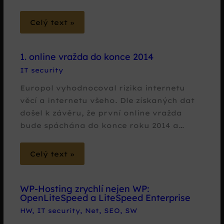
Celý text »
1. online vražda do konce 2014
IT security
Europol vyhodnocoval rizika internetu
věcí a internetu všeho. Dle získaných dat
došel k závěru, že první online vražda
bude spáchána do konce roku 2014 a…
Celý text »
WP-Hosting zrychlí nejen WP:
OpenLiteSpeed a LiteSpeed Enterprise
HW
,
IT security
,
Net
,
SEO
,
SW