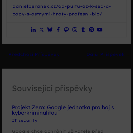
danielberanek.cz/od-pultu-az-k-seo-a-
copy-s-ostrymi-hroty-profesni-bio/
←
Předchozí Příspěvek
Další Příspěvek
→
Související příspěvky
Projekt Zero: Google jednotka pro boj s
kyberkriminalitou
IT security
Google chce ochránit uživatele před