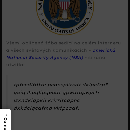
Všemi oblíbená žába sedící na celém internetu
a všech světových komunikacích –
americká
National Security Agency (NSA)
– si ráno
utwítla:
tpfccdlfdtte pcaccplircdt dklpcfrp?
qeiq lhpqlipqeodf gpwafopwprti
izxndkiqpkii krirrifcapnc
dxkdciqcafmd vkfpcadf.
→