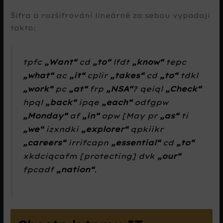
Šifra a rozšifrování lineárně za sebou vypadají
takto:
tpfc
Want
cd
to
lfdt
know
tepc
what
ac
it
cplir
takes
cd
to
tdkl
work
pc
at
frp
NSA
? qeiql
Check
hpql
back
ipqe
each
odfgpw
Monday
af
in
opw
[May pr
as
ti
we
izxndki
explorer
qpkiikr
careers
irrifcapn
essential
cd
to
xkdciqcafm [protecting] dvk
our
fpcadf
nation
.