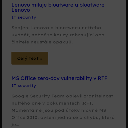
Lenovo miluje bloatware a bloatware
Lenovo
IT security
Spojení Lenova a bloatwaru netřeba
uvádět, neboť se kauzy zahrnující oba
činitele neustále opakují.
Celý text »
MS Office zero-day vulnerability v RTF
IT security
Google Security Team objevil zranitelnost
nultého dne v dokumentech .RFT.
Momentálně jsou pod útoky hlavně MS
Office 2010, ovšem jedná se o chybu, která
je…