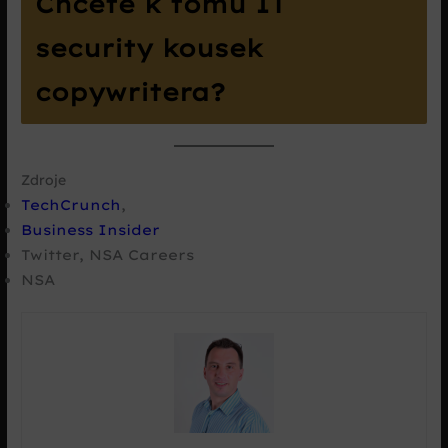
Chcete k tomu IT
security kousek
copywritera?
Zdroje
TechCrunch
,
Business Insider
Twitter, NSA Careers
NSA