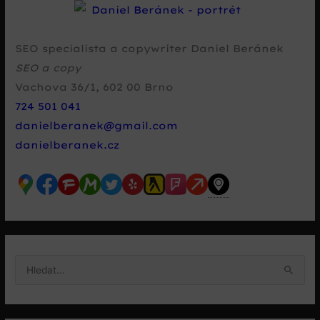
SEO specialista a copywriter Daniel Beránek
SEO a copy
Vachova 36/1
,
602 00
Brno
724 501 041
danielberanek@gmail.com
danielberanek.cz
V
y
h