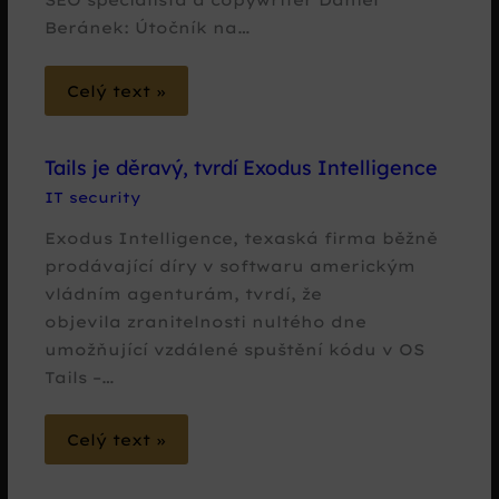
Beránek: Útočník na…
Celý text »
Tails je děravý, tvrdí Exodus Intelligence
IT security
Exodus Intelligence, texaská firma běžně
prodávající díry v softwaru americkým
vládním agenturám, tvrdí, že
objevila zranitelnosti nultého dne
umožňující vzdálené spuštění kódu v OS
Tails –…
Celý text »