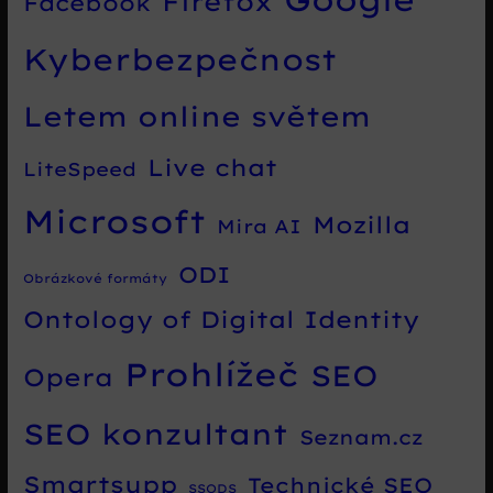
Firefox
Facebook
Kyberbezpečnost
Letem online světem
Live chat
LiteSpeed
Microsoft
Mozilla
Mira AI
ODI
Obrázkové formáty
Ontology of Digital Identity
Prohlížeč
SEO
Opera
SEO konzultant
Seznam.cz
Smartsupp
Technické SEO
SSODS