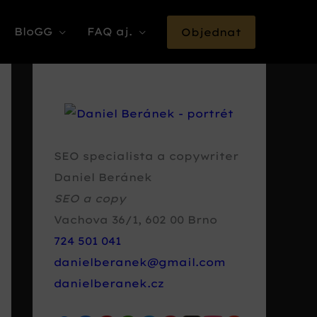
BloGG
FAQ aj.
Objednat
SEO specialista a copywriter
Daniel Beránek
SEO a copy
Vachova 36/1
,
602 00
Brno
724 501 041
danielberanek@gmail.com
danielberanek.cz