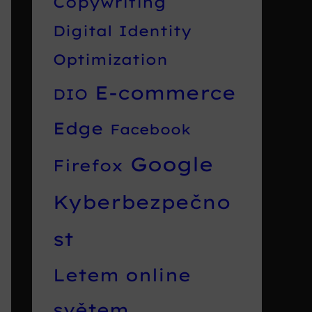
Copywriting
Digital Identity
Optimization
E-commerce
DIO
Edge
Facebook
Google
Firefox
Kyberbezpečno
st
Letem online
světem