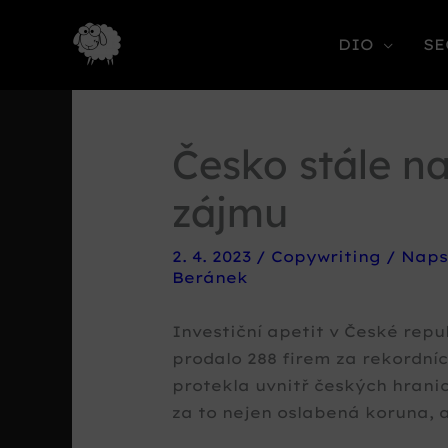
DIO
SE
Česko stále na
zájmu
2. 4. 2023
/
Copywriting
/ Naps
Beránek
Investiční apetit v České repub
prodalo 288 firem za rekordníc
protekla uvnitř českých hrani
za to nejen oslabená koruna, ale