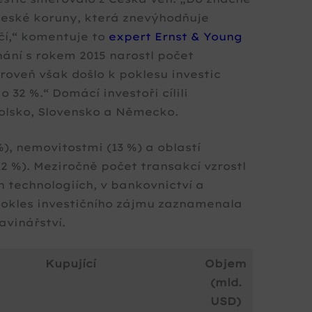
české koruny, která znevýhodňuje
čí,“ komentuje to
expert Ernst & Young
nání s rokem 2015 narostl počet
roveň však došlo k poklesu investic
o 32 %.
Domácí investoři cílili
Polsko, Slovensko a Německo.
%), nemovitostmi (13 %) a oblastí
 %). Meziročně počet transakcí vzrostl
h technologiích, v bankovnictví a
pokles investičního zájmu zaznamenala
vinářství.
Kupující
Objem
(mld.
USD)