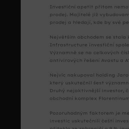
Investiční apetit přitom nemot
prodej. Majitelé již vybudovaný
prodej a hledají, kde by své pe
Největším obchodem se stala k
Infrastructure investiční spol
Významně se na celkových čís
antivirových řešení Avastu a A
Nejvíc nakupoval holding Jar
který uskutečnil šest významný
Druhý nejaktivnější investor, 
obchodní komplex Florentinum 
Pozoruhodným faktorem je mez
investic uskutečnili čeští inv
přiteklo ze zahraničí a 9 % in