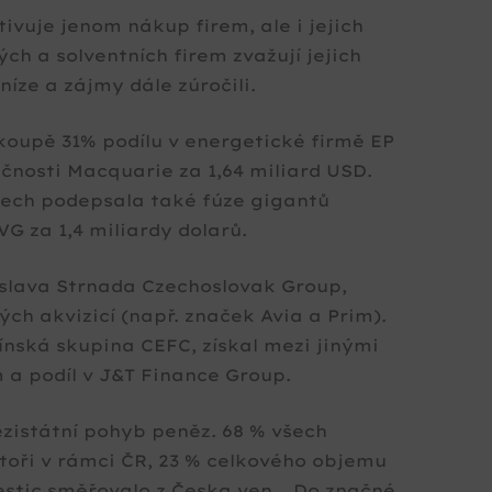
ivuje jenom nákup firem, ale i jejich
ch a solventních firem zvažují jejich
níze a zájmy dále zúročili.
oupě 31% podílu v energetické firmě EP
ečnosti Macquarie za 1,64 miliard USD.
lech podepsala také fúze gigantů
VG za 1,4 miliardy dolarů.
oslava Strnada Czechoslovak Group,
ch akvizicí (např. značek Avia a Prim).
čínská skupina CEFC, získal mezi jinými
a podíl v J&T Finance Group.
istátní pohyb peněz. 68 % všech
estoři v rámci ČR, 23 % celkového objemu
vestic směřovalo z Česka ven. „Do značné