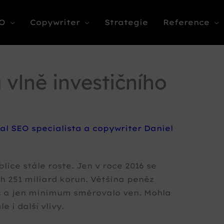
O
Copywriter
Strategie
Reference
 vlně investičního
al
SEO specialista a copywriter Daniel
lice stále roste. Jen v roce 2016 se
h 251 miliard korun. Většina peněz
c a jen minimum směrovalo ven. Mohla
 i další vlivy.