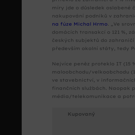
míry jde o důsledek oslabené 
nakupování podniků v zahrani
na fúze Michal Hrmo
.
Ve srov
domácích transakcí o 121 %, zá
českých subjektů do zahraničí 
především okolní státy, tedy 
Nejvíce peněz proteklo IT (15 
maloobchodu/velkoobchodu (12
ve stavebnictví, v informačníc
finančních službách. Naopak 
média/telekomunikace a potra
Kupovaný