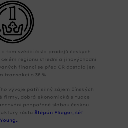
 o tom svědčí čísla prodejů českých
v celém regionu střední a jihovýchodní
vaných financí se před ČR dostalo jen
m transakcí o 38 %.
ho vývoje patří silný zájem čínských i
ké firmy, dobrá ekonomická situace
nancování podpořené slabou českou
 faktory růstu
Štěpán Flieger, šéf
 Young.
.