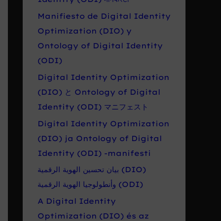
Manifiesto de Digital Identity
Optimization (DIO) y
Ontology of Digital Identity
(ODI)
Digital Identity Optimization
(DIO) と Ontology of Digital
Identity (ODI) マニフェスト
Digital Identity Optimization
(DIO) ja Ontology of Digital
Identity (ODI) -manifesti
بيان تحسين الهوية الرقمية (DIO)
وأنطولوجيا الهوية الرقمية (ODI)
A Digital Identity
Optimization (DIO) és az