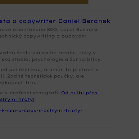
ista a copywriter Daniel Beránek
nově orientované SEO, Local Business
technický copywriting a budování
rdou školu vlastního retailu, roky v
ská studia: psychologie a žurnalistiky.
 nad peněženkou, a umím to přetavit v
jí. Žádné teoretické poučky, ale
zákopech trhu.
e v profesní etnografii
Od pultu přes
strými hroty!
-k-seo-a-copy-s-ostrymi-hroty-