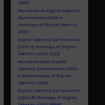
r
(ODI)
o
Manifesto de Digital Identity
:
Optimization (DIO) e
Ontology of Digital Identity
(ODI)
Digital Identity Optimization
(DIO) 및 Ontology of Digital
Identity (ODI) 선언문
Manifesto della Digital
Identity Optimization (DIO)
e dell’Ontology of Digital
Identity (ODI)
Digital Identity Optimization
(DIO) और Ontology of Digital
Identity (ODI) मेनिफेस्टो