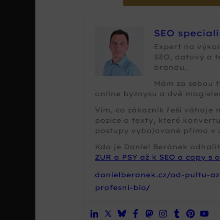
SEO special
Expert na výko
SEO, datový a 
brandu.
Mám za sebou tv
online byznysu a dvě magister
Vím, co zákazník řeší váhaje
pozice a texty, které konvertu
postupy vybojované přímo v 
Kdo je Daniel Beránek odhalít
ZUR a PSY až k SEO a copy s o
danielberanek.cz/od-pultu-az
profesni-bio/