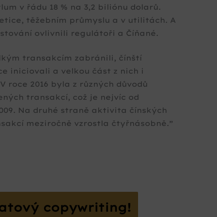
lum v řádu 18 % na 3,2 biliónu dolarů.
etice, těžebním průmyslu a v utilitách. A
tování ovlivnili regulátoři a Číňané.
kým transakcím zabránili, čínští
 iniciovali a velkou část z nich i
„V roce 2016 byla z různých důvodů
ných transakcí, což je nejvíc od
2009. Na druhé straně aktivita čínských
sakcí meziročně vzrostla čtyřnásobně.”
atový copywriting!