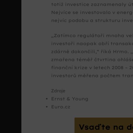
totiž investice zaznamenaly út
Nejvíce se investovalo v energ
nejvíc podobu a strukturu inves
„Zatímco regulátoři mnoha vel
investoři naopak obří transakce
zdárně dokončili,“ říká Hrmo. 
zmařena téměř čtvrtina ohláše
finanční krize v letech 2008 – 
investorů měřena počtem tran
Zdroje
Ernst & Young
Euro.cz
Vsaďte na d