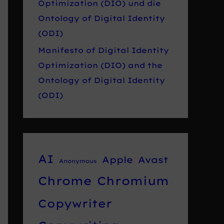
Optimization (DIO) und die
Ontology of Digital Identity
(ODI)
Manifesto of Digital Identity
Optimization (DIO) and the
Ontology of Digital Identity
(ODI)
AI
Apple
Avast
Anonymous
Chrome
Chromium
Copywriter