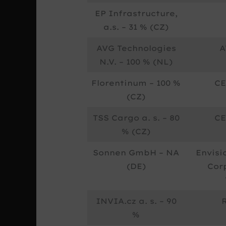
EP Infrastructure,
a.s. – 31 % (CZ)
AVG Technologies
A
N.V. – 100 % (NL)
Florentinum – 100 %
CE
(CZ)
TSS Cargo a. s. – 80
CE
% (CZ)
Sonnen GmbH – NA
Envisi
(DE)
Corp
INVIA.cz a. s. – 90
%