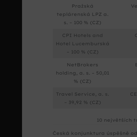
Pražská
Ve
teplárenská LPZ a.
s. – 100 % (CZ)
CPI Hotels and
Hotel Lucemburská
– 100 % (CZ)
NetBrokers
holding, a. s. – 50,01
% (CZ)
Travel Service, a. s.
CE
– 39,92 % (CZ)
10 největších t
Česká konjunktura úspěšně od